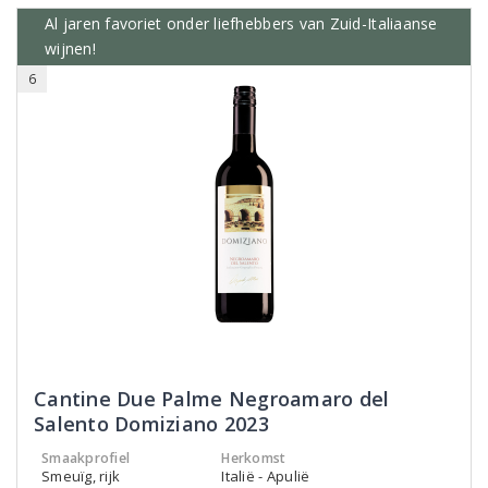
Al jaren favoriet onder liefhebbers van Zuid-Italiaanse
wijnen!
6
Cantine Due Palme Negroamaro del
Salento Domiziano 2023
Smaakprofiel
Herkomst
Smeuïg, rijk
Italië - Apulië