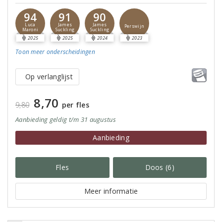
94
91
90
Luca
James
James
Perswijn
Maroni
Suckling
Suckling
2025
2025
2024
2023
Toon meer
onderscheidingen
Op verlanglijst
8,70
9,80
per fles
Aanbieding
geldig
t/m 31 augustus
Aanbieding
Fles
Doos (6)
Meer informatie