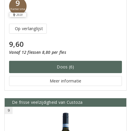
9
Hamersma
2020
Op verlanglijst
9,60
Vanaf 12 flessen 8,80 per fles
Doos (6)
Meer informatie
De frisse veelzijdigheid van Custoza
9