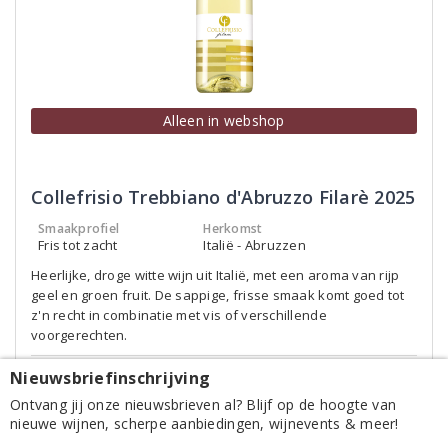
Alleen in webshop
Collefrisio Trebbiano d'Abruzzo Filarè 2025
Smaakprofiel
Herkomst
Fris tot zacht
Italië - Abruzzen
Heerlijke, droge witte wijn uit Italië, met een aroma van rijp
geel en groen fruit. De sappige, frisse smaak komt goed tot
z'n recht in combinatie met vis of verschillende
voorgerechten.
Nieuwsbriefinschrijving
89
95
James
Luca
Ontvang jij onze nieuwsbrieven al? Blijf op de hoogte van
Suckling
Maroni
nieuwe wijnen, scherpe aanbiedingen, wijnevents & meer!
2023
2023