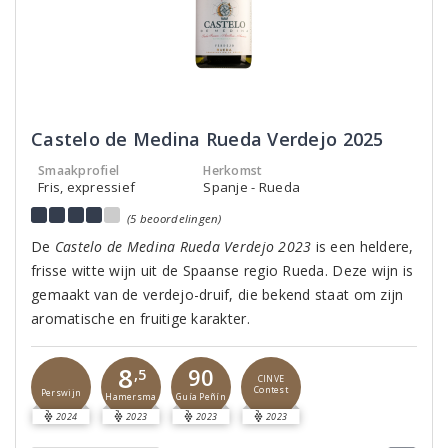
Castelo de Medina Rueda Verdejo 2025
Smaakprofiel
Herkomst
Fris, expressief
Spanje - Rueda
(5 beoordelingen)
De
Castelo de Medina Rueda Verdejo 2023
is een heldere,
frisse witte wijn uit de Spaanse regio Rueda. Deze wijn is
gemaakt van de verdejo-druif, die bekend staat om zijn
aromatische en fruitige karakter.
8
90
,5
CINVE
Contest
Perswijn
Guía Peñín
Hamersma
2024
2023
2023
2023