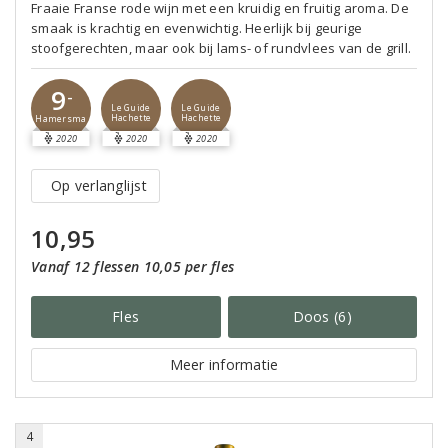
Fraaie Franse rode wijn met een kruidig en fruitig aroma. De
smaak is krachtig en evenwichtig. Heerlijk bij geurige
stoofgerechten, maar ook bij lams- of rundvlees van de grill.
9
-
Le Guide
Le Guide
Hachette
Hachette
Hamersma
2020
2020
2020
Op verlanglijst
10,95
Vanaf 12 flessen 10,05 per fles
Fles
Doos (6)
Meer informatie
4