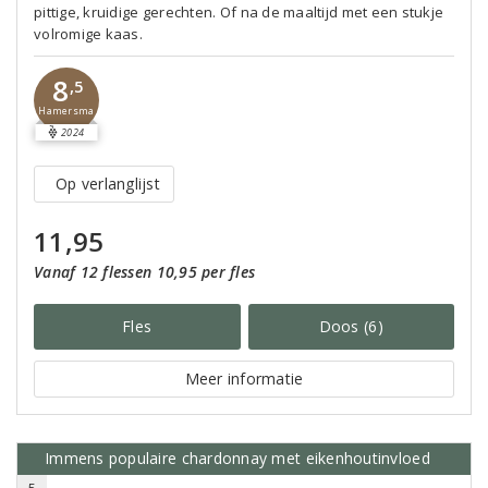
pittige, kruidige gerechten. Of na de maaltijd met een stukje
volromige kaas.
8
,5
Hamersma
2024
Op verlanglijst
11,95
Vanaf 12 flessen 10,95 per fles
Fles
Doos (6)
Meer informatie
Immens populaire chardonnay met eikenhoutinvloed