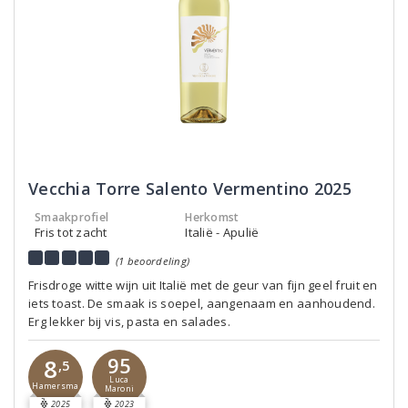
Vecchia Torre Salento Vermentino 2025
Smaakprofiel
Herkomst
Fris tot zacht
Italië - Apulië
(1 beoordeling)
Frisdroge witte wijn uit Italië met de geur van fijn geel fruit en
iets toast. De smaak is soepel, aangenaam en aanhoudend.
Erg lekker bij vis, pasta en salades.
95
8
,5
Luca
Hamersma
Maroni
2025
2023