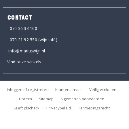
CONTACT
070 36 33 100
070 21 92 550
(wijncafé)
info@mariuswijn.nl
Vind onze winkels
Inloggen of registreren
Klantenservice
Veilig winkelen
Horeca
Sitemap
Algemene voorwaarden
Leeftijdscheck
Privacybeleid
Herroepingsrecht