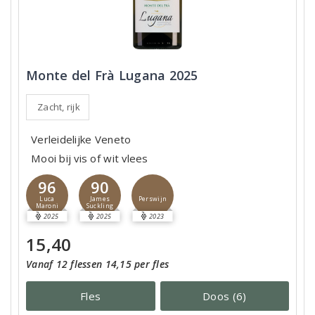
Monte del Frà Lugana 2025
Zacht, rijk
Verleidelijke Veneto
Mooi bij vis of wit vlees
96
90
Luca
James
Perswijn
Maroni
Suckling
2025
2025
2023
15,40
Vanaf 12 flessen 14,15 per fles
Fles
Doos (6)