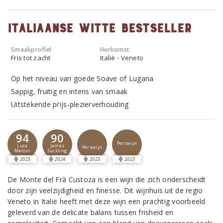
Italiaanse witte bestseller
Smaakprofiel
Herkomst
Fris tot zacht
Italië - Veneto
Op het niveau van goede Soave of Lugana
Sappig, fruitig en intens van smaak
Uitstekende prijs-plezierverhouding
94
90
Perswijn
Luca
James
Perswijn
Maroni
Suckling
2025
2024
2023
2023
De Monte del Frà Custoza is een wijn die zich onderscheidt
door zijn veelzijdigheid en finesse. Dit wijnhuis uit de regio
Veneto in Italië heeft met deze wijn een prachtig voorbeeld
geleverd van de delicate balans tussen frisheid en