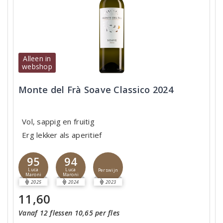
Alleen in
webshop
Monte del Frà Soave Classico 2024
Vol, sappig en fruitig
Erg lekker als aperitief
95
94
Luca
Luca
Perswijn
Maroni
Maroni
2025
2024
2023
11,60
Vanaf 12 flessen 10,65 per fles