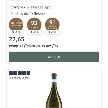
Complex & eikengerijpt
Slechts 6000 flessen
91
93
Proefschrift
Concours
James
Vinous
Suckling
2021
2021
2021
27,65
Vanaf 12 flessen 25,35 per fles
Doos (6)
(4 beoordelingen)