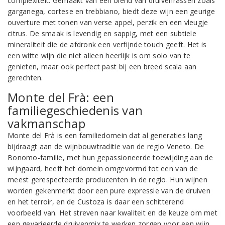
complexiteit. Gemaakt van een blend van druivenrassen zoals
garganega, cortese en trebbiano, biedt deze wijn een geurige
ouverture met tonen van verse appel, perzik en een vleugje
citrus. De smaak is levendig en sappig, met een subtiele
mineraliteit die de afdronk een verfijnde touch geeft. Het is
een witte wijn die niet alleen heerlijk is om solo van te
genieten, maar ook perfect past bij een breed scala aan
gerechten.
Monte del Frà: een
familiegeschiedenis van
vakmanschap
Monte del Frà is een familiedomein dat al generaties lang
bijdraagt aan de wijnbouwtraditie van de regio Veneto. De
Bonomo-familie, met hun gepassioneerde toewijding aan de
wijngaard, heeft het domein omgevormd tot een van de
meest gerespecteerde producenten in de regio. Hun wijnen
worden gekenmerkt door een pure expressie van de druiven
en het terroir, en de Custoza is daar een schitterend
voorbeeld van. Het streven naar kwaliteit en de keuze om met
een gevarieerde druivenmix te werken zorgen voor een wijn