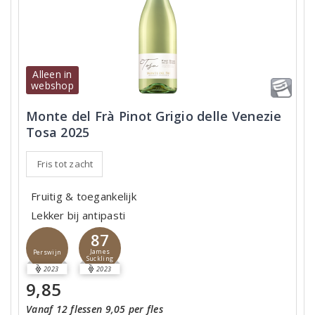
Alleen in
webshop
Monte del Frà Pinot Grigio delle Venezie
Tosa 2025
Fris tot zacht
Fruitig & toegankelijk
Lekker bij antipasti
87
James
Perswijn
Suckling
2023
2023
9,85
Vanaf 12 flessen 9,05 per fles