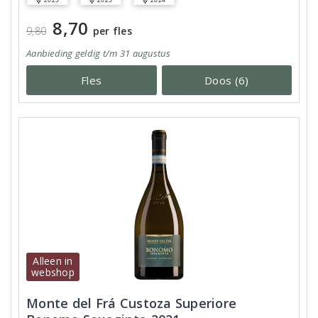
8,70
9,80
per fles
Aanbieding
geldig
t/m 31 augustus
Fles
Doos (6)
Alleen in
webshop
Monte del Frá Custoza Superiore