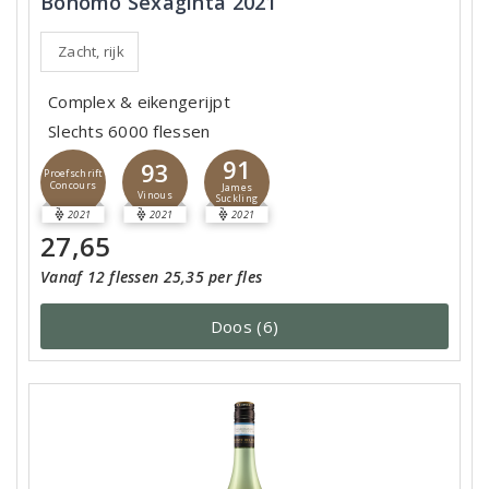
Bonomo Sexaginta 2021
Zacht, rijk
Complex & eikengerijpt
Slechts 6000 flessen
91
93
Proefschrift
Concours
James
Vinous
Suckling
2021
2021
2021
27,65
Vanaf 12 flessen 25,35 per fles
Doos (6)