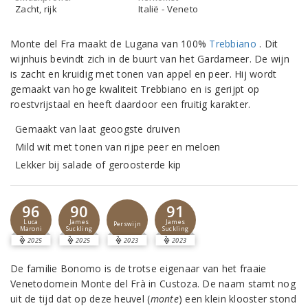
Zacht, rijk
Italië - Veneto
Monte del Fra maakt de Lugana van 100%
Trebbiano
. Dit
wijnhuis bevindt zich in de buurt van het Gardameer. De wijn
is zacht en kruidig met tonen van appel en peer. Hij wordt
gemaakt van hoge kwaliteit Trebbiano en is gerijpt op
roestvrijstaal en heeft daardoor een fruitig karakter.
Gemaakt van laat geoogste druiven
Mild wit met tonen van rijpe peer en meloen
Lekker bij salade of geroosterde kip
96
90
91
Luca
James
James
Perswijn
Maroni
Suckling
Suckling
2025
2025
2023
2023
De familie Bonomo is de trotse eigenaar van het fraaie
Venetodomein Monte del Frà in Custoza. De naam stamt nog
uit de tijd dat op deze heuvel (
monte
) een klein klooster stond