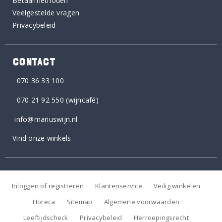
Betaalmethoden
Veelgestelde vragen
Privacybeleid
CONTACT
070 36 33 100
070 21 92 550
(wijncafé)
info@mariuswijn.nl
Vind onze winkels
Inloggen of registreren
Klantenservice
Veilig winkelen
Horeca
Sitemap
Algemene voorwaarden
Leeftijdscheck
Privacybeleid
Herroepingsrecht