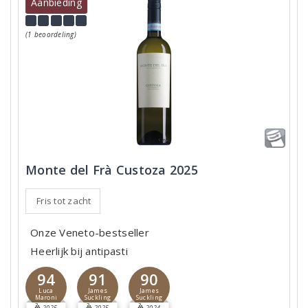
Aanbieding
(1 beoordeling)
Monte del Frà Custoza 2025
Fris tot zacht
Onze Veneto-bestseller
Heerlijk bij antipasti
94
91
90
Luca
James
James
Maroni
Suckling
Suckling
2025
2025
2024