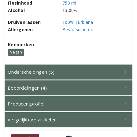
Flesinhoud
750 ml
Alcohol
13,00%
Druivenrassen
100% Turbiana
Allergenen
Bevat sulfieten
Kenmerken
Vegan
Onderscheidingen (5)
Beoordelingen (4)
Producentprofiel
Vergelijkbare artikelen