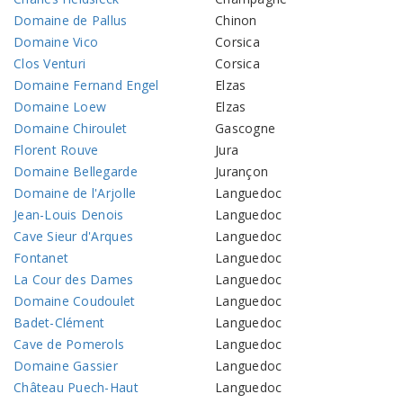
Domaine de Pallus
Chinon
Domaine Vico
Corsica
Clos Venturi
Corsica
Domaine Fernand Engel
Elzas
Domaine Loew
Elzas
Domaine Chiroulet
Gascogne
Florent Rouve
Jura
Domaine Bellegarde
Jurançon
Domaine de l'Arjolle
Languedoc
Jean-Louis Denois
Languedoc
Cave Sieur d'Arques
Languedoc
Fontanet
Languedoc
La Cour des Dames
Languedoc
Domaine Coudoulet
Languedoc
Badet-Clément
Languedoc
Cave de Pomerols
Languedoc
Domaine Gassier
Languedoc
Château Puech-Haut
Languedoc