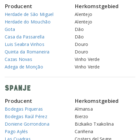
Producent
Herkomstgebied
Herdade de São Miguel
Alentejo
Herdade do Mouchão
Alentejo
Gota
Dão
Casa da Passarella
Dão
Luis Seabra Vinhos
Douro
Quinta da Romaneira
Douro
Cazas Novas
Vinho Verde
Adega de Monção
Vinho Verde
Spanje
Producent
Herkomstgebied
Bodegas Piqueras
Almansa
Bodegas Raúl Pérez
Bierzo
Doniene Gorrondona
Bizkaiko Txakolina
Pago Aylés
Cariñena
Las Cuadras
Costers del Segre