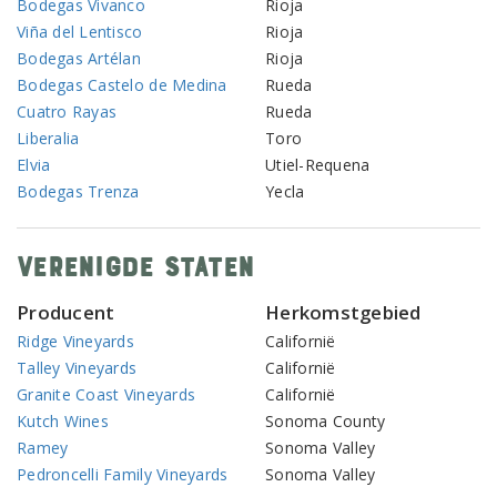
Bodegas Vivanco
Rioja
Viña del Lentisco
Rioja
Bodegas Artélan
Rioja
Bodegas Castelo de Medina
Rueda
Cuatro Rayas
Rueda
Liberalia
Toro
Elvia
Utiel-Requena
Bodegas Trenza
Yecla
Verenigde Staten
Producent
Herkomstgebied
Ridge Vineyards
Californië
Talley Vineyards
Californië
Granite Coast Vineyards
Californië
Kutch Wines
Sonoma County
Ramey
Sonoma Valley
Pedroncelli Family Vineyards
Sonoma Valley