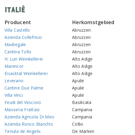
Italië
Producent
Herkomstgebied
Villa Castello
Abruzzen
Azienda Collefrisio
Abruzzen
Madregale
Abruzzen
Cantina Tollo
Abruzzen
H. Lun Weinkellerei
Alto Adige
Manincor
Alto Adige
Eisacktal Weinkellerei
Alto Adige
Leverano
Apulië
Cantine Due Palme
Apulië
Villa Vinci
Apulië
Feudi del Vescovo
Basilicata
Masseria Frattasi
Campania
Azienda Agricola Di Meo
Campania
Azienda Ronco Blanchis
Collio
Tenuta de Angelis
De Marken