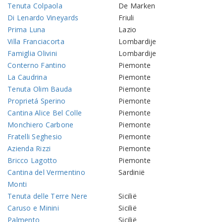
Tenuta Colpaola
De Marken
Di Lenardo Vineyards
Friuli
Prima Luna
Lazio
Villa Franciacorta
Lombardije
Famiglia Olivini
Lombardije
Conterno Fantino
Piemonte
La Caudrina
Piemonte
Tenuta Olim Bauda
Piemonte
Proprietá Sperino
Piemonte
Cantina Alice Bel Colle
Piemonte
Monchiero Carbone
Piemonte
Fratelli Seghesio
Piemonte
Azienda Rizzi
Piemonte
Bricco Lagotto
Piemonte
Cantina del Vermentino
Sardinië
Monti
Tenuta delle Terre Nere
Sicilië
Caruso e Minini
Sicilië
Palmento
Sicilië