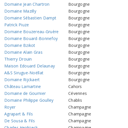
Domaine Jean Chartron
Bourgogne
Domaine Mazilly
Bourgogne
Domaine Sébastien Dampt
Bourgogne
Patrick Piuze
Bourgogne
Domaine Bouzereau-Gruère
Bourgogne
Domaine Bouard-Bonnefoy
Bourgogne
Domaine Bzikot
Bourgogne
Domaine Alain Gras
Bourgogne
Thierry Drouin
Bourgogne
Maison Edouard Delaunay
Bourgogne
A&S Sirugue-Noëllat
Bourgogne
Domaine Rijckaert
Bourgogne
Château Lamartine
Cahors
Domaine de Gournier
Cévennes
Domaine Philippe Goulley
Chablis
Royer
Champagne
Agrapart & Fils
Champagne
De Sousa & Fils
Champagne
Charles Heidsieck
Champagne