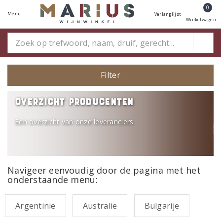
0
Menu
Verlanglijst
Winkelwagen
Filter
Overzicht producenten
Een overzicht van onze leveranciers
Navigeer eenvoudig door de pagina met het
onderstaande menu:
Argentinië
Australië
Bulgarije