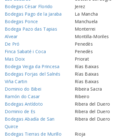
Bodegas César Florido
Jerez
Bodegas Pago de la Jaraba
La Mancha
Bodegas Ponce
Manchuela
Bodega Pazo das Tapias
Monterrei
Alvear
Montilla-Moriles
De Pró
Penedès
Finca Sabaté i Coca
Penedès
Mas Doix
Priorat
Bodega Veiga da Princesa
Rías Baixas
Bodegas Forjas del Salnés
Rías Baixas
Viña Cartin
Rías Baixas
Dominio do Bibei
Ribeira Sacra
Ramón do Casar
Ribeiro
Bodegas Antídoto
Ribera del Duero
Dominio de Es
Ribera del Duero
Bodegas Abadía de San
Ribera del Duero
Quirce
Bodegas Tierras de Murillo
Rioja