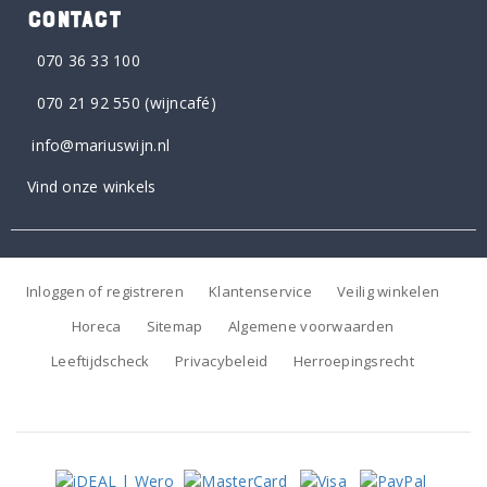
CONTACT
070 36 33 100
070 21 92 550
(wijncafé)
info@mariuswijn.nl
Vind onze winkels
Inloggen of registreren
Klantenservice
Veilig winkelen
Horeca
Sitemap
Algemene voorwaarden
Leeftijdscheck
Privacybeleid
Herroepingsrecht