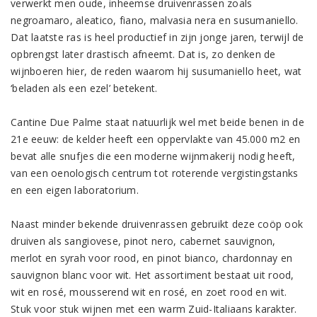
verwerkt men oude, inheemse druivenrassen zoals
negroamaro, aleatico, fiano, malvasia nera en susumaniello.
Dat laatste ras is heel productief in zijn jonge jaren, terwijl de
opbrengst later drastisch afneemt. Dat is, zo denken de
wijnboeren hier, de reden waarom hij susumaniello heet, wat
‘beladen als een ezel’ betekent.
Cantine Due Palme staat natuurlijk wel met beide benen in de
21e eeuw: de kelder heeft een oppervlakte van 45.000 m2 en
bevat alle snufjes die een moderne wijnmakerij nodig heeft,
van een oenologisch centrum tot roterende vergistingstanks
en een eigen laboratorium.
Naast minder bekende druivenrassen gebruikt deze coöp ook
druiven als sangiovese, pinot nero, cabernet sauvignon,
merlot en syrah voor rood, en pinot bianco, chardonnay en
sauvignon blanc voor wit. Het assortiment bestaat uit rood,
wit en rosé, mousserend wit en rosé, en zoet rood en wit.
Stuk voor stuk wijnen met een warm Zuid-Italiaans karakter.