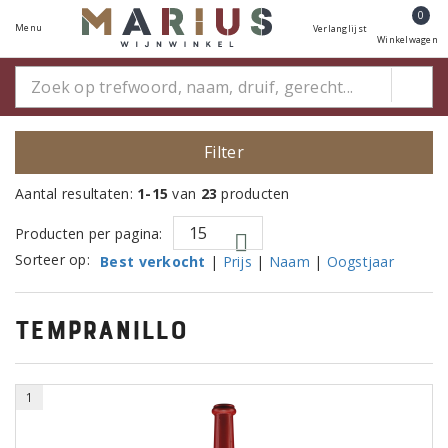
0
Menu
Verlanglijst
Winkelwagen
Filter
Aantal resultaten:
1-15
van
23
producten
Producten per pagina:
Sorteer op:
Best verkocht
|
Prijs
|
Naam
|
Oogstjaar
tempranillo
1