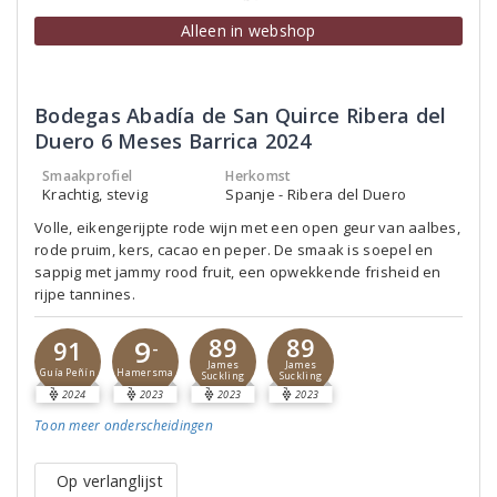
Alleen in webshop
Bodegas Abadía de San Quirce Ribera del
Duero 6 Meses Barrica 2024
Smaakprofiel
Herkomst
Krachtig, stevig
Spanje - Ribera del Duero
Volle, eikengerijpte rode wijn met een open geur van aalbes,
rode pruim, kers, cacao en peper. De smaak is soepel en
sappig met jammy rood fruit, een opwekkende frisheid en
rijpe tannines.
89
89
9
91
-
James
James
Guía Peñín
Hamersma
Suckling
Suckling
2024
2023
2023
2023
Toon meer
onderscheidingen
Op verlanglijst