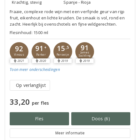
Krachtig, stevig
Spanje - Rioja
Fraaie, complexe rode wijn met een verfijnde geur van rijp
fruit, eikenhout en lichte kruiden. De smaak is vol, rond en
zacht. Heerlijk bij ovenschotels en fijne wildgerechten.
Flesinhoud: 1500 ml
91
91
15
92
+
,5
James
Parker
Perswijn
Vinous
Suckling
2021
2020
2019
2019
Toon meer
onderscheidingen
Op verlanglijst
33,20
per fles
Fles
Doos (6)
Meer informatie