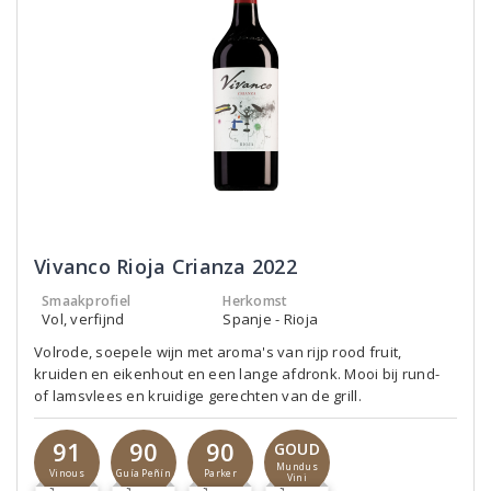
Vivanco Rioja Crianza 2022
Smaakprofiel
Herkomst
Vol, verfijnd
Spanje - Rioja
Volrode, soepele wijn met aroma's van rijp rood fruit,
kruiden en eikenhout en een lange afdronk. Mooi bij rund-
of lamsvlees en kruidige gerechten van de grill.
91
90
90
GOUD
Mundus
Vinous
Guía Peñín
Parker
Vini