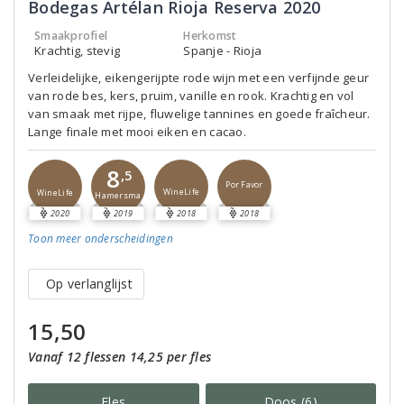
Bodegas Artélan Rioja Reserva 2020
Smaakprofiel
Herkomst
Krachtig, stevig
Spanje - Rioja
Verleidelijke, eikengerijpte rode wijn met een verfijnde geur
van rode bes, kers, pruim, vanille en rook. Krachtig en vol
van smaak met rijpe, fluwelige tannines en goede fraîcheur.
Lange finale met mooi eiken en cacao.
8
,5
Por Favor
WineLife
WineLife
Hamersma
2020
2019
2018
2018
Toon meer
onderscheidingen
Op verlanglijst
15,50
Vanaf 12 flessen 14,25 per fles
Fles
Doos (6)