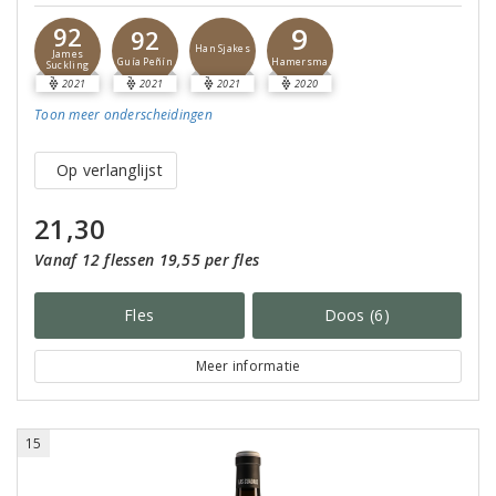
9
92
92
Han Sjakes
James
Hamersma
Guía Peñín
Suckling
2021
2021
2021
2020
Toon meer
onderscheidingen
Op verlanglijst
21,30
Vanaf 12 flessen 19,55 per fles
Fles
Doos (6)
Meer informatie
15