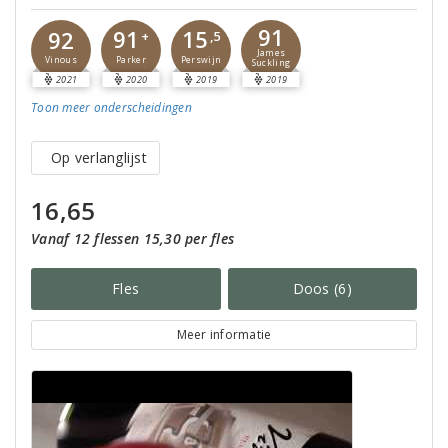
91
91
15
92
+
,5
James
Parker
Perswijn
Vinous
Suckling
2021
2020
2019
2019
Toon meer
onderscheidingen
Op verlanglijst
16,65
Vanaf 12 flessen 15,30 per fles
Fles
Doos (6)
Meer informatie