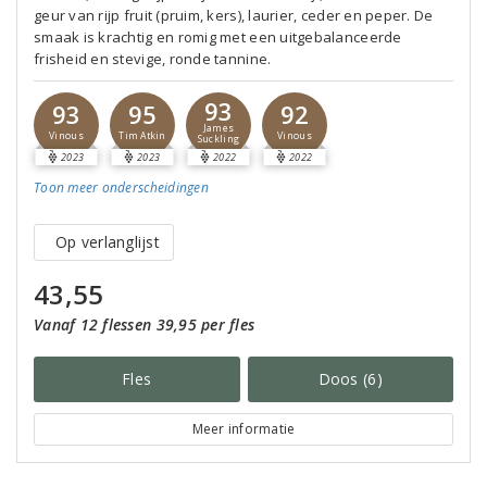
geur van rijp fruit (pruim, kers), laurier, ceder en peper. De
smaak is krachtig en romig met een uitgebalanceerde
frisheid en stevige, ronde tannine.
93
93
95
92
James
Vinous
Tim Atkin
Vinous
Suckling
2023
2023
2022
2022
Toon meer
onderscheidingen
Op verlanglijst
43,55
Vanaf 12 flessen 39,95 per fles
Fles
Doos (6)
Meer informatie