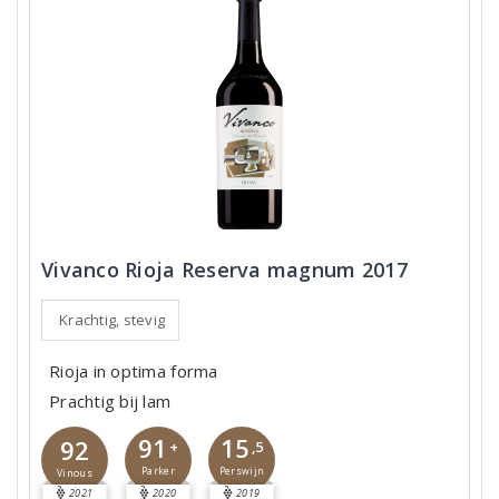
Vivanco Rioja Reserva magnum 2017
Krachtig, stevig
Rioja in optima forma
Prachtig bij lam
91
15
92
+
,5
Parker
Perswijn
Vinous
2021
2020
2019