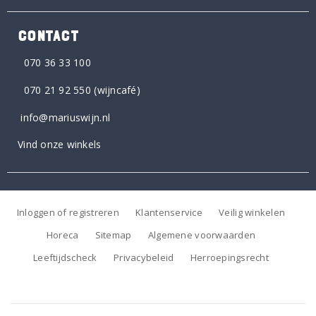
CONTACT
070 36 33 100
070 21 92 550
(wijncafé)
info@mariuswijn.nl
Vind onze winkels
Inloggen of registreren
Klantenservice
Veilig winkelen
Horeca
Sitemap
Algemene voorwaarden
Leeftijdscheck
Privacybeleid
Herroepingsrecht