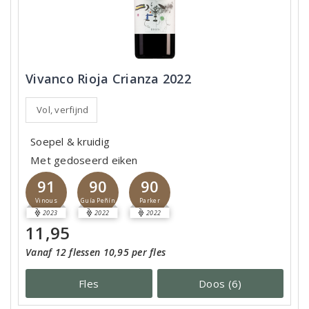
Vivanco Rioja Crianza 2022
Vol, verfijnd
Soepel & kruidig
Met gedoseerd eiken
91
90
90
Vinous
Guía Peñín
Parker
2023
2022
2022
11,95
Vanaf 12 flessen 10,95 per fles
Fles
Doos (6)