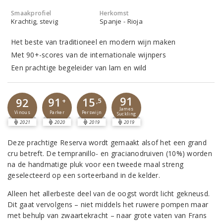
Smaakprofiel
Herkomst
Krachtig, stevig
Spanje - Rioja
Het beste van traditioneel en modern wijn maken
Met 90+-scores van de internationale wijnpers
Een prachtige begeleider van lam en wild
91
91
15
92
+
,5
James
Parker
Perswijn
Vinous
Suckling
2021
2020
2019
2019
Deze prachtige Reserva wordt gemaakt alsof het een grand
cru betreft. De tempranillo- en gracianodruiven (10%) worden
na de handmatige pluk voor een tweede maal streng
geselecteerd op een sorteerband in de kelder.
Alleen het allerbeste deel van de oogst wordt licht gekneusd.
Dit gaat vervolgens – niet middels het ruwere pompen maar
met behulp van zwaartekracht – naar grote vaten van Frans