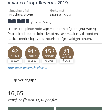
Vivanco Rioja Reserva 2019
Smaakprofiel
Herkomst
Krachtig, stevig
Spanje - Rioja
(1 beoordeling)
Fraaie, complexe rode wijn met een verfijnde geur van rijp
fruit, eikenhout en lichte kruiden. De smaak is vol, rond en
zacht. Heerlijk bij ovenschotels en fijne wildgerechten.
91
91
15
92
+
,5
James
Parker
Perswijn
Vinous
Suckling
2021
2020
2019
2019
Toon meer
onderscheidingen
Op verlanglijst
16,65
Vanaf 12 flessen 15,30 per fles