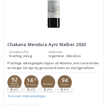
Chakana Mendoza Ayni Malbec 2020
Smaakprofiel
Herkomst
Krachtig, stevig
Argentinië - Mendoza
Prachtige, eikengerijpte topper uit Altamira, met concentratie
en lengte. Dé wijn bij geroosterd vlees en stoofgerechten.
92
14
94
,5
James
Perswijn
Perswijn
Vinous
Suckling
2021
2020
2019
2019
Toon meer
onderscheidingen