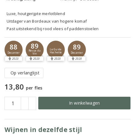
Luxe, houtgerijpte merlotblend
Uitdager van Bordeaux van hogere komaf
Past uitstekend bij rood vlees of paddenstoelen
89
88
89
Le Guide
Revue du
Hachette
Decanter
Decanter
Vin
2023
2020
2020
2020
Op verlanglijst
13,80
per fles
In winkelwagen
Wijnen in dezelfde stijl