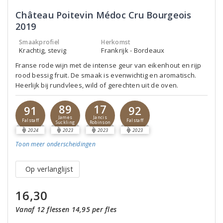
Château Poitevin Médoc Cru Bourgeois
2019
Smaakprofiel
Herkomst
Krachtig, stevig
Frankrijk - Bordeaux
Franse rode wijn met de intense geur van eikenhout en rijp
rood bessig fruit. De smaak is evenwichtig en aromatisch.
Heerlijk bij rundvlees, wild of gerechten uit de oven.
89
17
91
92
James
Jancis
Falstaff
Falstaff
Suckling
Robinson
2024
2023
2023
2023
Toon meer
onderscheidingen
Op verlanglijst
16,30
Vanaf 12 flessen 14,95 per fles