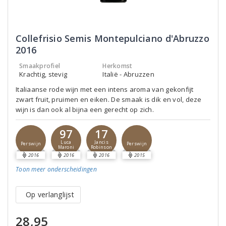
Collefrisio Semis Montepulciano d'Abruzzo
2016
Smaakprofiel
Herkomst
Krachtig, stevig
Italië - Abruzzen
Italiaanse rode wijn met een intens aroma van gekonfijt
zwart fruit, pruimen en eiken. De smaak is dik en vol, deze
wijn is dan ook al bijna een gerecht op zich.
97
17
Luca
Jancis
Perswijn
Perswijn
Maroni
Robinson
2016
2016
2016
2015
Toon meer
onderscheidingen
Op verlanglijst
28,95