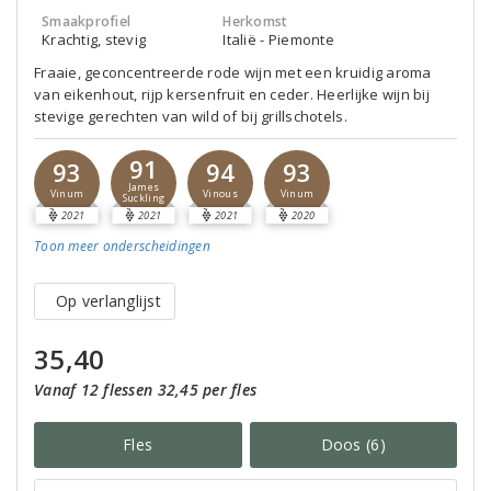
Smaakprofiel
Herkomst
Krachtig, stevig
Italië - Piemonte
Fraaie, geconcentreerde rode wijn met een kruidig aroma
van eikenhout, rijp kersenfruit en ceder. Heerlijke wijn bij
stevige gerechten van wild of bij grillschotels.
91
93
94
93
James
Vinum
Vinous
Vinum
Suckling
2021
2021
2021
2020
Toon meer
onderscheidingen
Op verlanglijst
35,40
Vanaf 12 flessen 32,45 per fles
Fles
Doos (6)