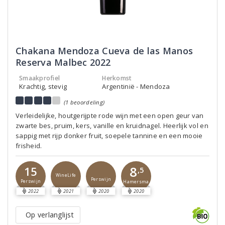
Chakana Mendoza Cueva de las Manos
Reserva Malbec 2022
Smaakprofiel
Herkomst
Krachtig, stevig
Argentinië - Mendoza
(1 beoordeling)
Verleidelijke, houtgerijpte rode wijn met een open geur van
zwarte bes, pruim, kers, vanille en kruidnagel. Heerlijk vol en
sappig met rijp donker fruit, soepele tannine en een mooie
frisheid.
8
15
,5
WineLife
Perswijn
Perswijn
Hamersma
2022
2021
2020
2020
Op verlanglijst