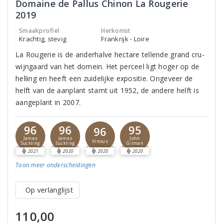
Domaine de Pallus Chinon La Rougerie
2019
Smaakprofiel
Herkomst
Krachtig, stevig
Frankrijk - Loire
La Rougerie is de anderhalve hectare tellende grand cru-
wijngaard van het domein. Het perceel ligt hoger op de
helling en heeft een zuidelijke expositie. Ongeveer de
helft van de aanplant stamt uit 1952, de andere helft is
aangeplant in 2007.
96
96
95
96
James
James
John
Vinous
Suckling
Suckling
Gilman
2021
2020
2020
2020
Toon meer
onderscheidingen
Op verlanglijst
110,00