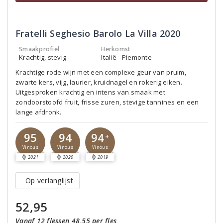
Fratelli Seghesio Barolo La Villa 2020
Smaakprofiel
Herkomst
Krachtig, stevig
Italië - Piemonte
Krachtige rode wijn met een complexe geur van pruim,
zwarte kers, vijg, laurier, kruidnagel en rokerig eiken.
Uitgesproken krachtig en intens van smaak met
zondoorstoofd fruit, frisse zuren, stevige tannines en een
lange afdronk.
94
95
94
+
Vinous
Vinous
Vinous
2021
2020
2019
Op verlanglijst
52,95
Vanaf 12 flessen 48,55 per fles