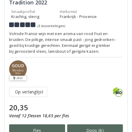
Tradition 2022
Smaakprofiel
Herkomst
Krachtig, stevig
Frankrijk - Provence
(3 beoordelingen)
Volrode Franse wijn met een aroma van rood fruit en
kruiden. De pittige, intense smaak past - jong gedronken -
goed bij kruidige gerechten. Eenmaal gerijpt erg lekker
bij geroosterd vlees, lamsbout of gerijpte kazen.
GOUD
Mundus
Vini
2022
Op verlanglijst
20,35
Vanaf 12 flessen 18,65 per fles
Fles
Doos (6)