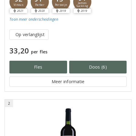
James
Parker
Perswijn
Vinous
Suckling
2021
2020
2019
2019
Toon meer
onderscheidingen
Op verlanglijst
33,20
per fles
Fles
Doos (6)
Meer informatie
2