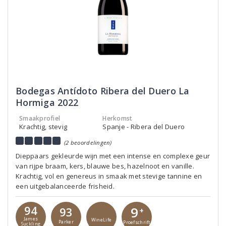
Bodegas Antídoto Ribera del Duero La
Hormiga 2022
Smaakprofiel
Herkomst
Krachtig, stevig
Spanje - Ribera del Duero
(2 beoordelingen)
Dieppaars gekleurde wijn met een intense en complexe geur
van rijpe braam, kers, blauwe bes, hazelnoot en vanille.
Krachtig, vol en genereus in smaak met stevige tannine en
een uitgebalanceerde frisheid.
94
9
93
+
James
WineLife
Parker
Proefschrift
Suckling