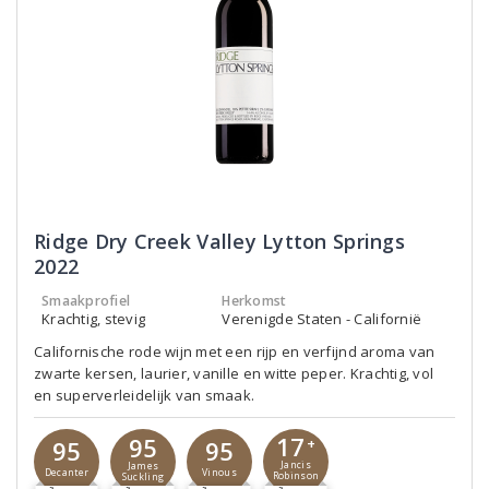
Ridge Dry Creek Valley Lytton Springs
2022
Smaakprofiel
Herkomst
Krachtig, stevig
Verenigde Staten - Californië
Californische rode wijn met een rijp en verfijnd aroma van
zwarte kersen, laurier, vanille en witte peper. Krachtig, vol
en superverleidelijk van smaak.
17
95
95
95
+
Jancis
James
Decanter
Vinous
Robinson
Suckling