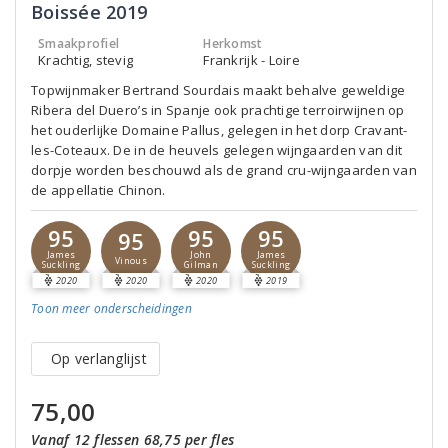
Boissée 2019
Smaakprofiel
Herkomst
Krachtig, stevig
Frankrijk - Loire
Topwijnmaker Bertrand Sourdais maakt behalve geweldige
Ribera del Duero’s in Spanje ook prachtige terroirwijnen op
het ouderlijke Domaine Pallus, gelegen in het dorp Cravant-
les-Coteaux. De in de heuvels gelegen wijngaarden van dit
dorpje worden beschouwd als de grand cru-wijngaarden van
de appellatie Chinon.
95
95
95
95
James
John
James
Vinous
Suckling
Gilman
Suckling
2020
2020
2020
2019
Toon meer
onderscheidingen
Op verlanglijst
75,00
Vanaf 12 flessen 68,75 per fles