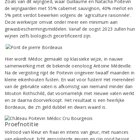
Zoals van dit wijngoed, waar Guillaume en Natacha Poitevin
de wijngaarden met 55% cabernet sauvignon, 40% merlot en
5% petit verdot bewerken volgens de 'agriculture raisonnée'.
Deze werkwijze omvat onder meer een minimum aan
gewasbeschermingsmiddelen. Vanaf de oogst 2023 zullen hun
wijnen zelfs biologisch gecertificeerd zijn.
Hier wordt Médoc gemaakt op klassieke wijze, in nauwe
samenwerking met de bekende oenoloog Antoine Médeville.
Na de vergisting rijpt de Poitevin ongeveer twaalf maanden in
kleine eikenhouten fusten. En wat voor fusten! Het merendeel
van de gebruikte vaten is afkomstig van niemand minder dan
Mouton Rothschild, dat voornamelijk met nieuwe vaten werkt
en ze daarna doorverkoopt. Het resultaat is een heerlijke
Bordeaux, die z’n geld dubbel en dwars waard is.
Proefnotitie
Volrood van kleur en fraai en intens van geur, met nuances
van eikenhout, licht geroosterde geuren en rijp rood bessig