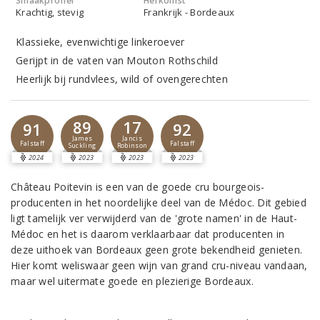
Smaakprofiel
Herkomst
Krachtig, stevig
Frankrijk - Bordeaux
Klassieke, evenwichtige linkeroever
Gerijpt in de vaten van Mouton Rothschild
Heerlijk bij rundvlees, wild of ovengerechten
89
17
91
92
James
Jancis
Falstaff
Falstaff
Suckling
Robinson
2024
2023
2023
2023
Château Poitevin is een van de goede cru bourgeois-
producenten in het noordelijke deel van de Médoc. Dit gebied
ligt tamelijk ver verwijderd van de 'grote namen' in de Haut-
Médoc en het is daarom verklaarbaar dat producenten in
deze uithoek van Bordeaux geen grote bekendheid genieten.
Hier komt weliswaar geen wijn van grand cru-niveau vandaan,
maar wel uitermate goede en plezierige Bordeaux.