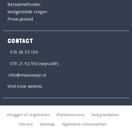
Betaalmethoden
Veelgestelde vragen
Privacybeleid
CONTACT
070 36 33 100
070 21 92 550
(wijncafé)
info@mariuswijn.nl
Vind onze winkels
Inloggen of registreren
Klantenservice
Veilig winkelen
Horeca
Sitemap
Algemene voorwaarden