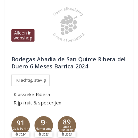
Alleen in
webshop
Bodegas Abadía de San Quirce Ribera del
Duero 6 Meses Barrica 2024
Krachtig, stevig
Klassieke Ribera
Rijp fruit & specerijen
9
89
91
-
James
Hamersma
Guía Peñín
Suckling
2024
2023
2023