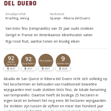
del Duero
Smaakprofiel
Herkomst
Krachtig, stevig
Spanje - Ribera del Duero
Van tinto fino (tempranillo) van 35 jaar oude stokken
Gerijpt in Franse en Amerikaanse eikenhouten vaten
Rijp rood fruit, aardse tonen en kruidig eiken
9
92
92
Han Sjakes
James
Hamersma
Guía Peñín
Suckling
2021
2021
2021
2020
Abadía de San Quirce in Ribera del Duero richt zich volledig op
het beschermen en behouden van traditioneel bewerkte
wijngaarden met oude stokken tinto fino, de lokale benaming
van tempranillo. Daartoe heeft de bodega 25 hectaren in
eigen bezit en beheert het nog eens 80 hectaren wijngaarden.
De stokken zijn tussen de vijftien en meer dan honderd jaar