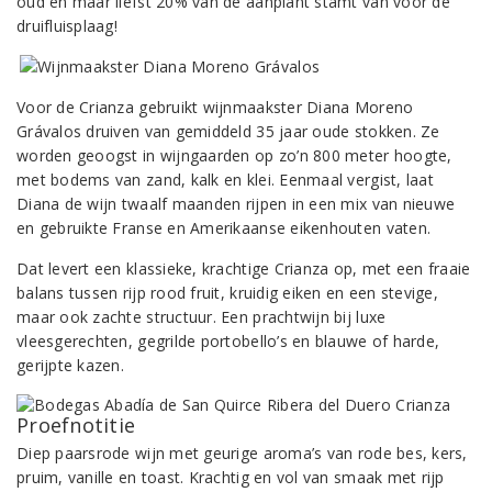
oud en maar liefst 20% van de aanplant stamt van voor de
druifluisplaag!
Voor de Crianza gebruikt wijnmaakster Diana Moreno
Grávalos druiven van gemiddeld 35 jaar oude stokken. Ze
worden geoogst in wijngaarden op zo’n 800 meter hoogte,
met bodems van zand, kalk en klei. Eenmaal vergist, laat
Diana de wijn twaalf maanden rijpen in een mix van nieuwe
en gebruikte Franse en Amerikaanse eikenhouten vaten.
Dat levert een klassieke, krachtige Crianza op, met een fraaie
balans tussen rijp rood fruit, kruidig eiken en een stevige,
maar ook zachte structuur. Een prachtwijn bij luxe
vleesgerechten, gegrilde portobello’s en blauwe of harde,
gerijpte kazen.
Proefnotitie
Diep paarsrode wijn met geurige aroma’s van rode bes, kers,
pruim, vanille en toast. Krachtig en vol van smaak met rijp