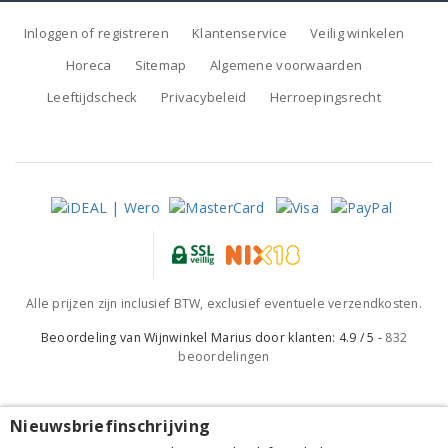
Inloggen of registreren
Klantenservice
Veilig winkelen
Horeca
Sitemap
Algemene voorwaarden
Leeftijdscheck
Privacybeleid
Herroepingsrecht
Alle prijzen zijn inclusief BTW, exclusief eventuele verzendkosten.
Beoordeling van
Wijnwinkel Marius
door klanten:
4.9
/
5
-
832
beoordelingen
Nieuwsbriefinschrijving
Bodegas Abadía de San Quirce Ribera del Duero