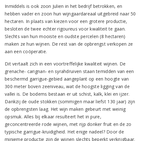
Inmiddels is ook zoon Julien in het bedrijf betrokken, en
hebben vader en zoon hun wijngaardareaal uitgebreid naar 50
hectaren. In plaats van kiezen voor een grotere productie,
besloten de twee echter rigoureus voor kwaliteit te gaan.
Slechts van hun mooiste en oudste percelen (8 hectaren)
maken ze hun wijnen. De rest van de opbrengst verkopen ze
aan een coöperatie.
Dit vertaalt zich in een voortreffelijke kwaliteit wijnen. De
grenache- carignan- en syrahdruiven staan temidden van een
beschermd garrigue-gebied aangeplant op een hoogte van
300 meter boven zeeniveau, wat de hoogste ligging van de
vallei is. De bodems bestaan er uit schist, kalk, klei en ijzer.
Dankzij de oude stokken (sommigen maar liefst 130 jaar) zijn
de opbrengsten laag. Het wijn maken gebeurt met weinig
opsmuk. Alles bij elkaar resulteert het in pure,
geconcentreerde rode wijnen, met rijp donker fruit en de zo
typische garrigue-kruidigheid. Het enige nadeel? Door de
minieme productie zijn de wijnen slechts beperkt verkrijgbaar.