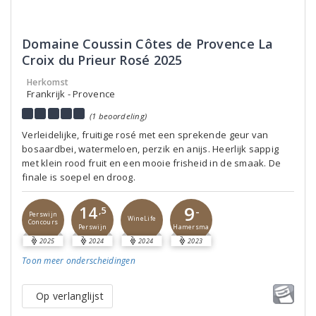
Domaine Coussin Côtes de Provence La
Croix du Prieur Rosé 2025
Herkomst
Frankrijk - Provence
(1 beoordeling)
Verleidelijke, fruitige rosé met een sprekende geur van
bosaardbei, watermeloen, perzik en anijs. Heerlijk sappig
met klein rood fruit en een mooie frisheid in de smaak. De
finale is soepel en droog.
9
14
-
,5
Perswijn
WineLife
Concours
Perswijn
Hamersma
2025
2024
2024
2023
Toon meer
onderscheidingen
Op verlanglijst