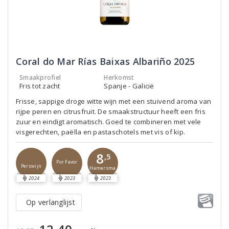
Coral do Mar Rías Baixas Albariño 2025
Smaakprofiel
Herkomst
Fris tot zacht
Spanje - Galicië
Frisse, sappige droge witte wijn met een stuivend aroma van
rijpe peren en citrusfruit. De smaakstructuur heeft een fris
zuur en eindigt aromatisch. Goed te combineren met vele
visgerechten, paëlla en pastaschotels met vis of kip.
8
,5
Por Favor
Perswijn
Hamersma
2024
2023
2023
Op verlanglijst