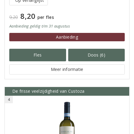
Op verlanglijst
8,20
9,20
per fles
Aanbieding
geldig
t/m 31 augustus
Aanbieding
Fles
Doos (6)
Meer informatie
De frisse veelzijdigheid van Custoza
4