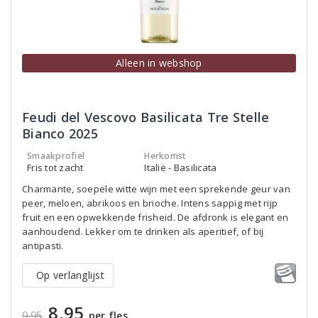
Alleen in webshop
Feudi del Vescovo Basilicata Tre Stelle
Bianco 2025
Smaakprofiel
Herkomst
Fris tot zacht
Italië - Basilicata
Charmante, soepele witte wijn met een sprekende geur van
peer, meloen, abrikoos en brioche. Intens sappig met rijp
fruit en een opwekkende frisheid. De afdronk is elegant en
aanhoudend. Lekker om te drinken als aperitief, of bij
antipasti.
Op verlanglijst
8,95
9,95
per fles