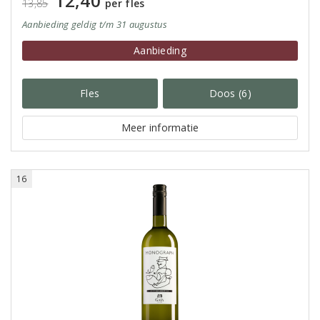
12,40
13,85
per fles
Aanbieding
geldig
t/m 31 augustus
Aanbieding
Fles
Doos (6)
Meer informatie
16