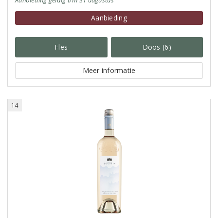
Aanbieding
geldig
t/m 31 augustus
Aanbieding
Fles
Doos (6)
Meer informatie
14