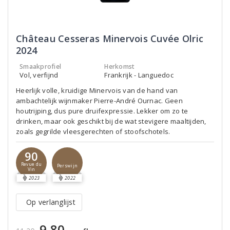
Château Cesseras Minervois Cuvée Olric
2024
Smaakprofiel
Herkomst
Vol, verfijnd
Frankrijk - Languedoc
Heerlijk volle, kruidige Minervois van de hand van
ambachtelijk wijnmaker Pierre-André Ournac. Geen
houtrijping, dus pure druifexpressie. Lekker om zo te
drinken, maar ook geschikt bij de wat stevigere maaltijden,
zoals gegrilde vleesgerechten of stoofschotels.
90
Revue du
Perswijn
Vin
2023
2022
Op verlanglijst
9,80