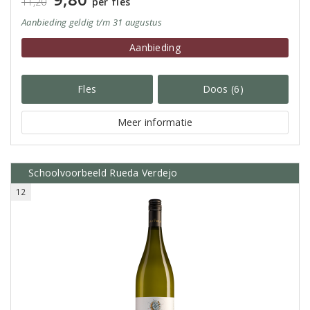
11,20
per fles
Aanbieding
geldig
t/m 31 augustus
Aanbieding
Fles
Doos (6)
Meer informatie
Schoolvoorbeeld Rueda Verdejo
12