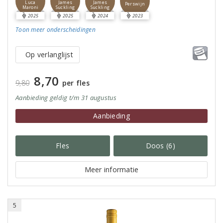
Luca
James
James
Perswijn
Maroni
Suckling
Suckling
2025
2025
2024
2023
Toon meer
onderscheidingen
Op verlanglijst
8,70
9,80
per fles
Aanbieding
geldig
t/m 31 augustus
Aanbieding
Fles
Doos (6)
Meer informatie
5