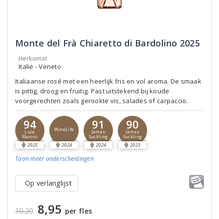
Monte del Frà Chiaretto di Bardolino 2025
Herkomst
Italië - Veneto
Italiaanse rosé met een heerlijk fris en vol aroma. De smaak
is pittig, droog en fruitig. Past uitstekend bij koude
voorgerechten zoals gerookte vis, salades of carpaccio.
94
91
90
WineLife
Luca
James
James
Maroni
Suckling
Suckling
2025
2024
2024
2023
Toon meer
onderscheidingen
Op verlanglijst
8,95
10,20
per fles