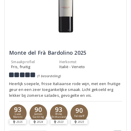
Monte del Frà Bardolino 2025
Smaakprofiel
Herkomst
Fris, fruitig
Italië - Veneto
(1 beoordeling)
Heerlijk soepele, frisse Italiaanse rode wijn, met een fruitige
geur en een zeer toegankelijke smaak. Licht gekoeld erg
lekker bij zomerse salades, gevogelte en vis.
93
90
93
90
Luca
James
Wine
Falstaff
Maroni
Suckling
Enthusiast
2025
2024
2023
2023