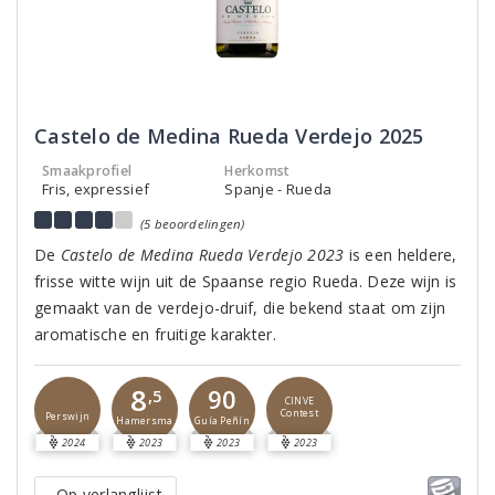
Castelo de Medina Rueda Verdejo 2025
Smaakprofiel
Herkomst
Fris, expressief
Spanje - Rueda
(5 beoordelingen)
De
Castelo de Medina Rueda Verdejo 2023
is een heldere,
frisse witte wijn uit de Spaanse regio Rueda. Deze wijn is
gemaakt van de verdejo-druif, die bekend staat om zijn
aromatische en fruitige karakter.
8
90
,5
CINVE
Contest
Perswijn
Guía Peñín
Hamersma
2024
2023
2023
2023
Op verlanglijst