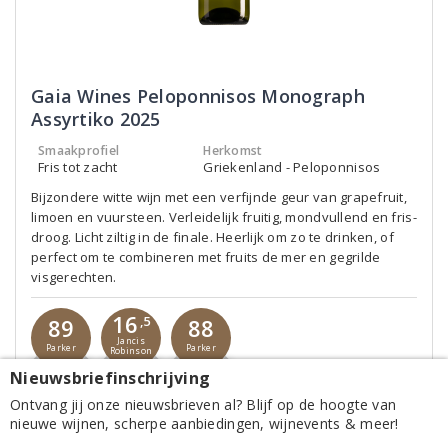
Gaia Wines Peloponnisos Monograph
Assyrtiko 2025
Smaakprofiel
Herkomst
Fris tot zacht
Griekenland - Peloponnisos
Bijzondere witte wijn met een verfijnde geur van grapefruit,
limoen en vuursteen. Verleidelijk fruitig, mondvullend en fris-
droog. Licht ziltig in de finale. Heerlijk om zo te drinken, of
perfect om te combineren met fruits de mer en gegrilde
visgerechten.
16
89
,5
88
Jancis
Parker
Parker
Robinson
2025
2025
2023
Nieuwsbriefinschrijving
Ontvang jij onze nieuwsbrieven al? Blijf op de hoogte van
Op verlanglijst
nieuwe wijnen, scherpe aanbiedingen, wijnevents & meer!