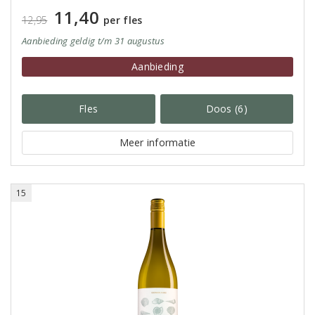
11,40
12,95
per fles
Aanbieding
geldig
t/m 31 augustus
Aanbieding
Fles
Doos (6)
Meer informatie
15