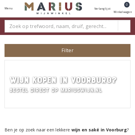
0
Menu
Verlanglijst
Winkelwagen
Filter
Wijn kopen in Voorburg?
Bestel direct op MariusWijn.nl
Ben je op zoek naar een lekkere
wijn en saké in Voorburg
?