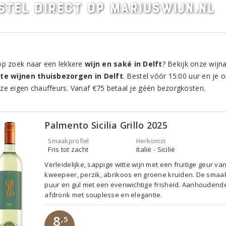
stel direct op MariusWijn.nl
op zoek naar een lekkere
wijn en saké in Delft
? Bekijk onze wijn
te wijnen thuisbezorgen in Delft
. Bestel vóór 15:00 uur en je
ze eigen chauffeurs. Vanaf €75 betaal je géén bezorgkosten.
Palmento Sicilia Grillo 2025
Smaakprofiel
Herkomst
Fris tot zacht
Italië - Sicilië
Verleidelijke, sappige witte wijn met een fruitige geur va
kweepeer, perzik, abrikoos en groene kruiden. De smaak
puur en gul met een evenwichtige frisheid. Aanhoudend
afdronk met souplesse en elegantie.
8
,5