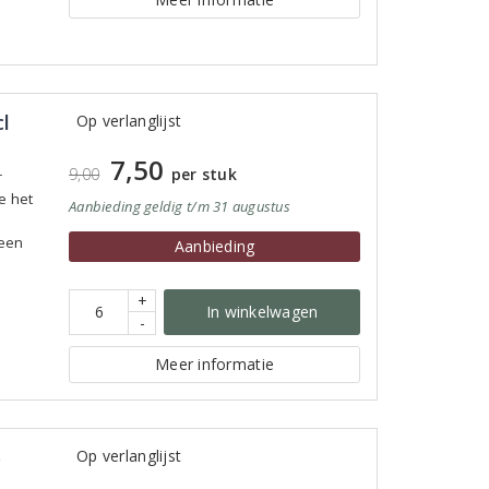
l
Op verlanglijst
7,50
9,00
per stuk
r
e het
Aanbieding
geldig
t/m 31 augustus
 een
Aanbieding
+
In winkelwagen
-
Meer informatie
5
Op verlanglijst