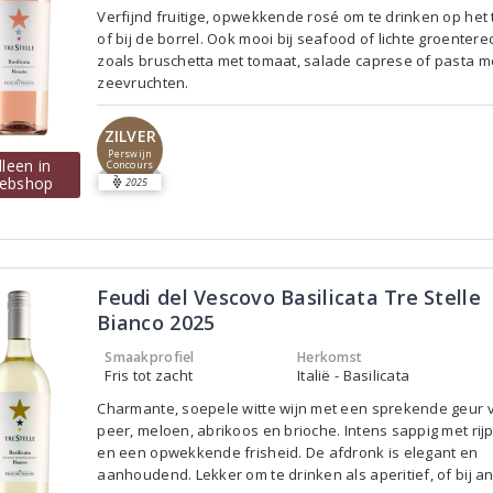
Verfijnd fruitige, opwekkende rosé om te drinken op het 
of bij de borrel. Ook mooi bij seafood of lichte groentere
zoals bruschetta met tomaat, salade caprese of pasta m
zeevruchten.
ZILVER
Perswijn
lleen in
Concours
ebshop
2025
Feudi del Vescovo Basilicata Tre Stelle
Bianco 2025
Smaakprofiel
Herkomst
Fris tot zacht
Italië - Basilicata
Charmante, soepele witte wijn met een sprekende geur 
peer, meloen, abrikoos en brioche. Intens sappig met rijp 
en een opwekkende frisheid. De afdronk is elegant en
aanhoudend. Lekker om te drinken als aperitief, of bij ant