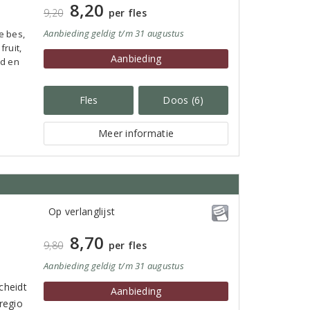
8,20
9,20
per fles
Aanbieding
geldig
t/m 31 augustus
e bes,
fruit,
Aanbieding
nd en
Fles
Doos (6)
Meer informatie
Op verlanglijst
8,70
9,80
per fles
Aanbieding
geldig
t/m 31 augustus
cheidt
Aanbieding
 regio