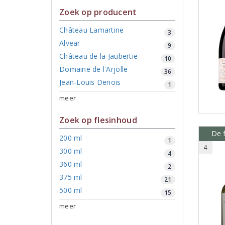
Zoek op producent
Château Lamartine
3
Alvear
9
Château de la Jaubertie
10
Domaine de l'Arjolle
36
Jean-Louis Denois
1
meer
Zoek op flesinhoud
De f
200 ml
1
4
300 ml
4
360 ml
2
375 ml
21
500 ml
15
meer