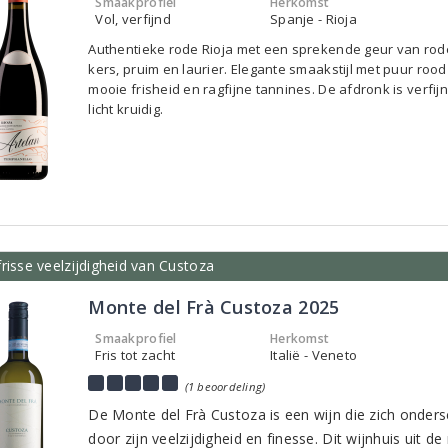
Smaakprofiel
Herkomst
Vol, verfijnd
Spanje - Rioja
Authentieke rode Rioja met een sprekende geur van rod
kers, pruim en laurier. Elegante smaakstijl met puur rood 
mooie frisheid en ragfijne tannines. De afdronk is verfij
licht kruidig.
risse veelzijdigheid van Custoza
Monte del Frà Custoza 2025
Smaakprofiel
Herkomst
Fris tot zacht
Italië - Veneto
(1 beoordeling)
De Monte del Frà Custoza is een wijn die zich onders
door zijn veelzijdigheid en finesse. Dit wijnhuis uit de