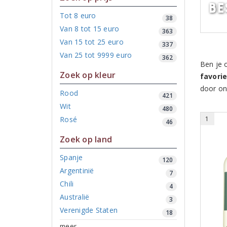
Be
Tot 8 euro
38
Van 8 tot 15 euro
363
Van 15 tot 25 euro
337
Van 25 tot 9999 euro
362
Ben je 
Zoek op kleur
favorie
door on
Rood
421
Wit
480
Rosé
1
46
Zoek op land
Spanje
120
Argentinië
7
Chili
4
Australië
3
Verenigde Staten
18
meer