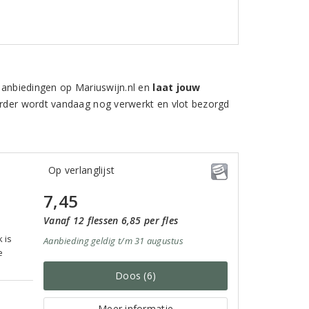
aanbiedingen op Mariuswijn.nl en
laat jouw
 order wordt vandaag nog verwerkt en vlot bezorgd
Op verlanglijst
7,45
Vanaf 12 flessen 6,85 per fles
n
 is
Aanbieding
geldig
t/m 31 augustus
e
Doos (6)
Meer informatie