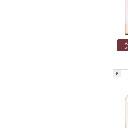
A
w
9