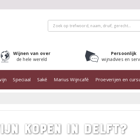
Wijnen van over
Persoonlijk
de hele wereld
wijnadvies en serv
ijn
Speciaal
Saké
Marius Wijncafé
Proeverijen en cur
ijn kopen in Delft?