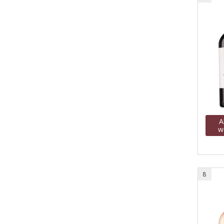
A
w
8