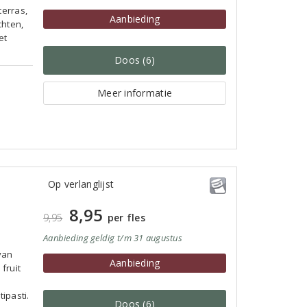
terras,
Aanbieding
chten,
et
Doos (6)
Meer informatie
Op verlanglijst
8,95
9,95
per fles
Aanbieding
geldig
t/m 31 augustus
van
Aanbieding
fruit
ipasti.
Doos (6)