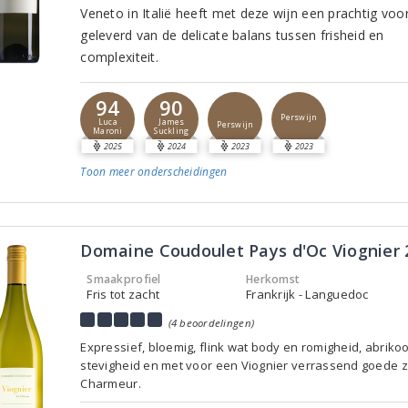
Veneto in Italië heeft met deze wijn een prachtig voo
geleverd van de delicate balans tussen frisheid en
complexiteit.
94
90
Perswijn
Luca
James
Perswijn
Maroni
Suckling
2025
2024
2023
2023
Toon meer
onderscheidingen
Domaine Coudoulet Pays d'Oc Viognier 
Smaakprofiel
Herkomst
Fris tot zacht
Frankrijk - Languedoc
(4 beoordelingen)
Expressief, bloemig, flink wat body en romigheid, abrikoo
stevigheid en met voor een Viognier verrassend goede z
Charmeur.