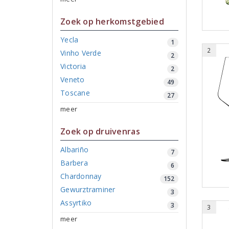
Zoek op herkomstgebied
Yecla
1
2
Vinho Verde
2
Victoria
2
Veneto
49
Toscane
27
meer
Zoek op druivenras
Albariño
7
Barbera
6
Chardonnay
152
Gewurztraminer
3
Assyrtiko
3
3
meer