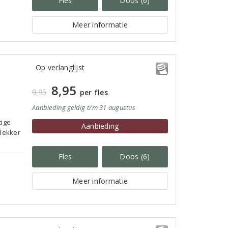
Fles
Doos (6)
Meer informatie
Op verlanglijst
8,95
9,95
per fles
Aanbieding
geldig
t/m 31 augustus
tige
Aanbieding
 lekker
Fles
Doos (6)
Meer informatie