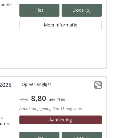
rbeeld
Fles
Doos (6)
Meer informatie
2025
Op verlanglijst
8,80
9,90
per fles
Aanbieding
geldig
t/m 31 augustus
s,
Aanbieding
uren.