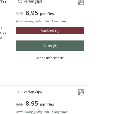
 Tre
Op verlanglijst
8,95
9,95
per fles
Aanbieding
geldig
t/m 31 augustus
rs,
Aanbieding
rige
et
Doos (6)
Meer informatie
Op verlanglijst
8,95
9,95
per fles
Aanbieding
geldig
t/m 31 augustus