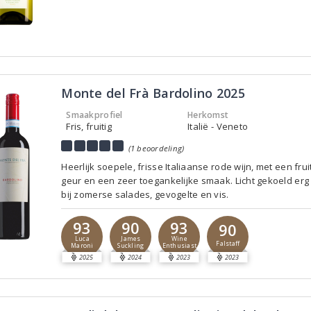
Monte del Frà Bardolino 2025
Smaakprofiel
Herkomst
Fris, fruitig
Italië - Veneto
(1 beoordeling)
Heerlijk soepele, frisse Italiaanse rode wijn, met een frui
geur en een zeer toegankelijke smaak. Licht gekoeld erg
bij zomerse salades, gevogelte en vis.
93
90
93
90
Luca
James
Wine
Falstaff
Maroni
Suckling
Enthusiast
2025
2024
2023
2023