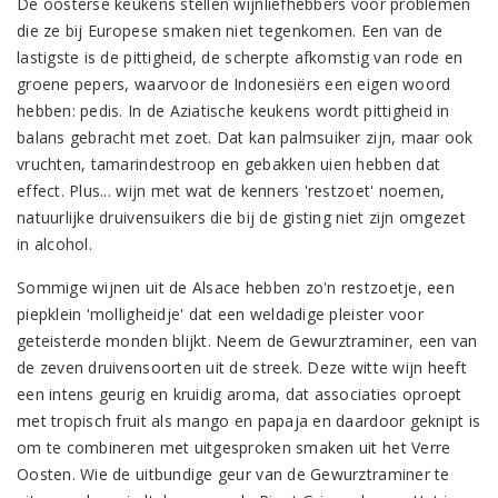
De oosterse keukens stellen wijnliefhebbers voor problemen
die ze bij Europese smaken niet tegenkomen. Een van de
lastigste is de pittigheid, de scherpte afkomstig van rode en
groene pepers, waarvoor de Indonesiërs een eigen woord
hebben: pedis. In de Aziatische keukens wordt pittigheid in
balans gebracht met zoet. Dat kan palmsuiker zijn, maar ook
vruchten, tamarindestroop en gebakken uien hebben dat
effect. Plus... wijn met wat de kenners 'restzoet' noemen,
natuurlijke druivensuikers die bij de gisting niet zijn omgezet
in alcohol.
Sommige wijnen uit de Alsace hebben zo'n restzoetje, een
piepklein 'molligheidje' dat een weldadige pleister voor
geteisterde monden blijkt. Neem de Gewurztraminer, een van
de zeven druivensoorten uit de streek. Deze witte wijn heeft
een intens geurig en kruidig aroma, dat associaties oproept
met tropisch fruit als mango en papaja en daardoor geknipt is
om te combineren met uitgesproken smaken uit het Verre
Oosten. Wie de uitbundige geur van de Gewurztraminer te