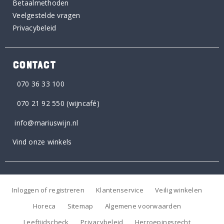
Betaalmethoden
Veelgestelde vragen
Privacybeleid
CONTACT
070 36 33 100
070 21 92 550
(wijncafé)
info@mariuswijn.nl
Vind onze winkels
Inloggen of registreren
Klantenservice
Veilig winkelen
Horeca
Sitemap
Algemene voorwaarden
Leeftijdscheck
Privacybeleid
Herroepingsrecht