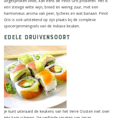
uitgesproken vindt, kan eens de Pinot Gris proberen. Het is
een stevige witte wijn, breed en weinig zuur, met een
harmonieus aroma van peer, lychees en wat banaan. Pinot
Gris is ook uitstekend op zijn plaats bij de complexe
specerijenmengsels van de Indiase keuken.
Edele druivensoort
Je kunt uiteraard de keukens van het Verre Oosten niet over
één kam scheren. De verfijnde smaken van Japan