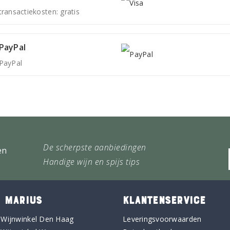
transactiekosten: gratis
PayPal
PayPal
De scherpste aanbiedingen
en
Handige wijn en spijs tips
 MARIUS
KLANTENSERVICE
 Wijnwinkel Den Haag
Leveringsvoorwaarden