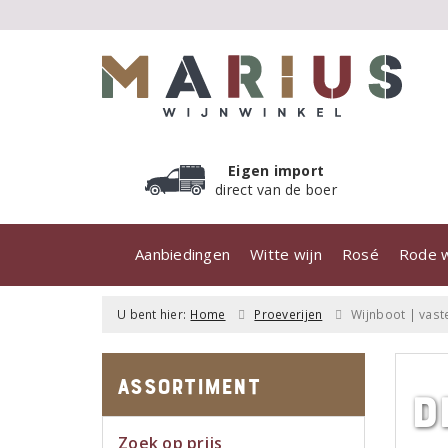
Eigen import
direct van de boer
Aanbiedingen
Witte wijn
Rosé
Rode w
U bent hier:
Home
Proeverijen
Wijnboot | vas
Assortiment
D
Zoek op prijs