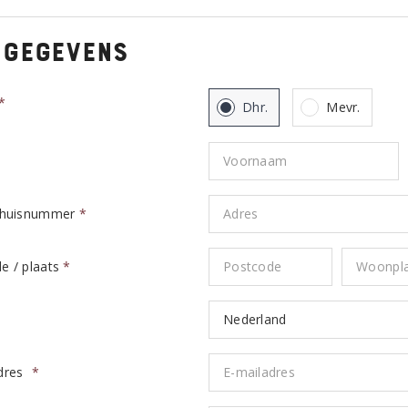
gegevens
*
Dhr.
Mevr.
*
 huisnummer
*
e / plaats
*
dres
*