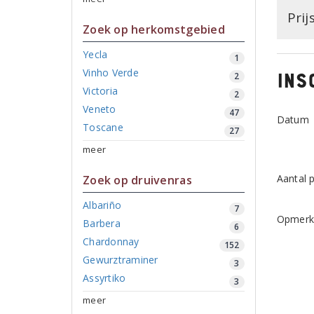
Prij
Zoek op herkomstgebied
Yecla
1
Vinho Verde
Ins
2
Victoria
2
Veneto
47
Datum
Toscane
27
meer
Aantal 
Zoek op druivenras
Albariño
7
Opmerk
Barbera
6
Chardonnay
152
Gewurztraminer
3
Assyrtiko
3
meer