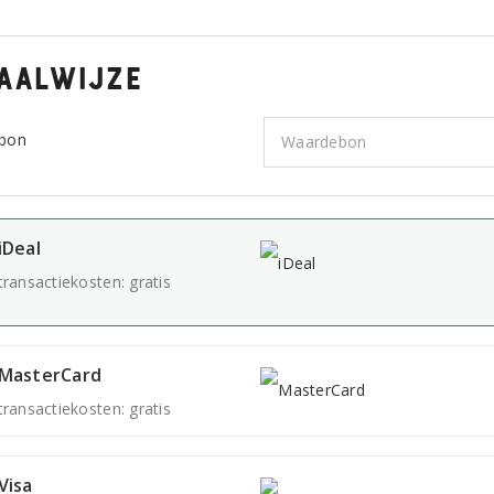
aalwijze
bon
iDeal
transactiekosten: gratis
MasterCard
transactiekosten: gratis
Visa