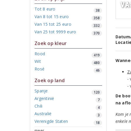
Va
Tot 8 euro
38
Van 8 tot 15 euro
358
Van 15 tot 25 euro
332
Van 25 tot 9999 euro
370
Datum/
Locati
Zoek op kleur
Rood
419
Wannee
Wit
480
Rosé
46
Z
- 
Zoek op land
- 
Spanje
120
De boo
Argentinië
7
na afl
Chili
4
Australië
Kom je m
3
Verenigde Staten
enkele 
18
meer