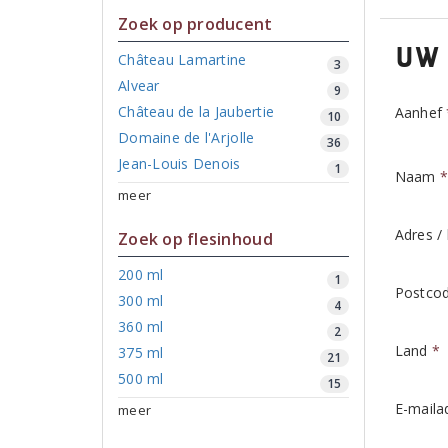
Zoek op producent
Uw 
Château Lamartine
3
Alvear
9
Château de la Jaubertie
Aanhef
10
Domaine de l'Arjolle
36
Jean-Louis Denois
1
Naam
meer
Adres /
Zoek op flesinhoud
200 ml
1
Postcod
300 ml
4
360 ml
2
Land
*
375 ml
21
500 ml
15
E-maila
meer