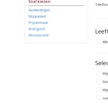
Snel kiezen
Telefo
Aanbiedingen
Wijnpakket
Prijswinnaar
Biologisch
Leef
Mousserend
All
Sele
Wij
Sei
Wij
Lux