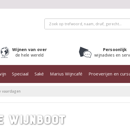
Wijnen van over
Persoonlijk
de hele wereld
wijnadvies en serv
ijn
Speciaal
Saké
Marius Wijncafé
Proeverijen en cur
te vaardagen
e wijnboot