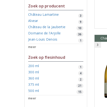
Zoek op producent
Château Lamartine
3
Alvear
9
Château de la Jaubertie
10
Domaine de l'Arjolle
36
Cha
Jean-Louis Denois
1
3
meer
Zoek op flesinhoud
200 ml
1
300 ml
4
360 ml
2
375 ml
21
500 ml
15
meer