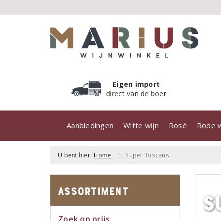
Eigen import
direct van de boer
Aanbiedingen
Witte wijn
Rosé
Rode w
U bent hier:
Home
Super Tuscans
Assortiment
S
Zoek op prijs