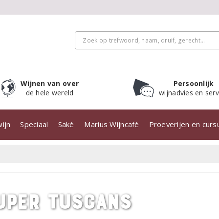
Wijnen van over
Persoonlijk
de hele wereld
wijnadvies en serv
ijn
Speciaal
Saké
Marius Wijncafé
Proeverijen en cur
uper Tuscans