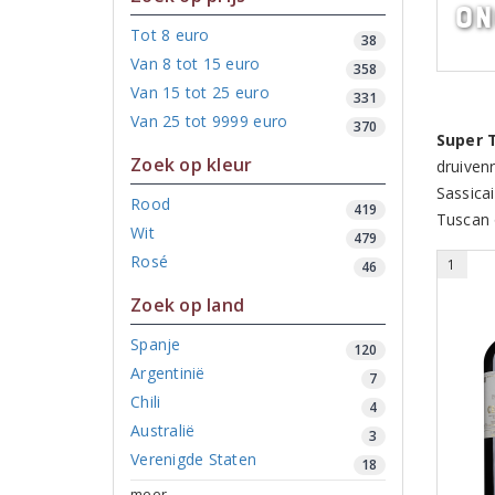
On
Tot 8 euro
38
Van 8 tot 15 euro
358
Van 15 tot 25 euro
331
Van 25 tot 9999 euro
370
Super 
Zoek op kleur
druiven
Sassica
Rood
419
Tuscan 
Wit
479
Rosé
1
46
Zoek op land
Spanje
120
Argentinië
7
Chili
4
Australië
3
Verenigde Staten
18
meer