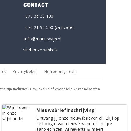
CONTACT
070 36 33 100
070 21 92 550
(wijncafé)
info@mariuswijn.nl
Vind onze winkels
heck
Privacybeleid
Herroepingsrecht
jzen zijn inclusief BTW, exclusief eventuele verzendkosten.
Nieuwsbriefinschrijving
Ontvang jij onze nieuwsbrieven al? Blijf op
de hoogte van nieuwe wijnen, scherpe
aanbiedingen, wijnevents & meer!