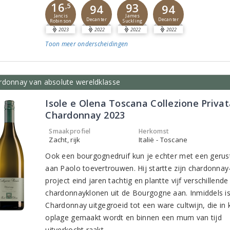
16
93
,5
94
94
Jancis
James
Decanter
Decanter
Robinson
Suckling
2023
2022
2022
2022
Toon meer
onderscheidingen
rdonnay van absolute wereldklasse
Isole e Olena Toscana Collezione Privat
Chardonnay 2023
Smaakprofiel
Herkomst
Zacht, rijk
Italië - Toscane
Ook een bourgognedruif kun je echter met een gerus
aan Paolo toevertrouwen. Hij startte zijn chardonnay
project eind jaren tachtig en plantte vijf verschillende
chardonnayklonen uit de Bourgogne aan. Inmiddels is
Chardonnay uitgegroeid tot een ware cultwijn, die in 
oplage gemaakt wordt en binnen een mum van tijd
uitverkocht raakt.