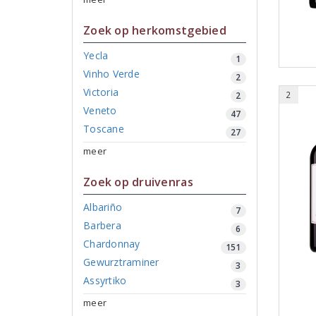
Zoek op herkomstgebied
Yecla
1
Vinho Verde
2
Victoria
2
2
Veneto
47
Toscane
27
meer
Zoek op druivenras
Albariño
7
Barbera
6
Chardonnay
151
Gewurztraminer
3
Assyrtiko
3
meer