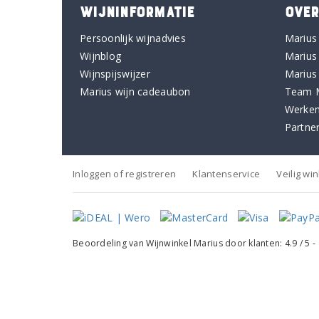
WIJNINFORMATIE
OVER
Persoonlijk wijnadvies
Marius
Wijnblog
Marius
Wijnspijswijzer
Marius
Marius wijn cadeaubon
Team 
Werken
Partne
Inloggen of registreren
Klantenservice
Veilig wi
Beoordeling van
Wijnwinkel Marius
door klanten:
4.9
/
5
-