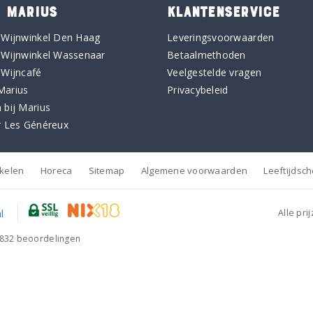
 MARIUS
KLANTENSERVICE
 Wijnwinkel Den Haag
Leveringsvoorwaarden
 Wijnwinkel Wassenaar
Betaalmethoden
 Wijncafé
Veelgestelde vragen
Marius
Privacybeleid
 bij Marius
r Les Généreux
nkelen
Horeca
Sitemap
Algemene voorwaarden
Leeftijdsc
Alle pri
832
beoordelingen