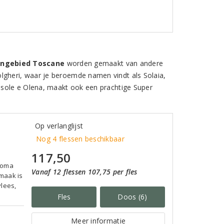
ijngebied Toscane
worden gemaakt van andere
lgheri, waar je beroemde namen vindt als Solaia,
 Isole e Olena, maakt ook een prachtige Super
Op verlanglijst
Nog 4 flessen beschikbaar
117,50
aroma
Vanaf 12 flessen 107,75 per fles
smaak is
vlees,
Fles
Doos (6)
Meer informatie