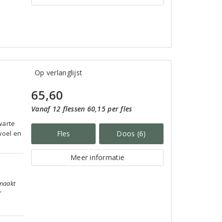
Op verlanglijst
65,60
Vanaf 12 flessen 60,15 per fles
warte
woel en
Fles
Doos (6)
Meer informatie
 maakt
"