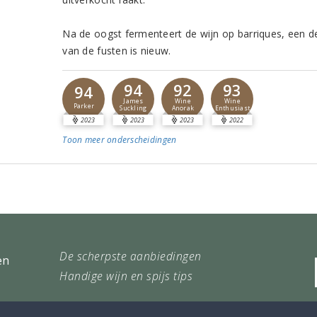
Na de oogst fermenteert de wijn op barriques, een d
van de fusten is nieuw.
94
92
93
94
James
Wine
Wine
Parker
Suckling
Anorak
Enthusiast
2023
2023
2023
2022
Toon meer
onderscheidingen
De scherpste aanbiedingen
en
Handige wijn en spijs tips