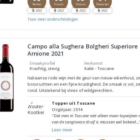
Parker
Vinum
Vinous
Decanter
2022
2022
2022
2022
Toon meer
onderscheidingen
Campo alla Sughera Bolgheri Superiore
Arnione 2021
Smaakprofiel
Herkomst
Krachtig, stevig
Italië - Toscane
Italiaanse rode wijn met de geur van nieuw eikenhout, z
bosvruchten en een fijne kruidigheid. De smaak is vol, z
rond. Uitstekend bij vlees of wildgerechten.
Topper uit Toscane
Oogstjaar: 2014
"Dat men in Toscane niet alleen maar topwijnen
van de sangiovese druif is intussen wel bekend...
Lees meer