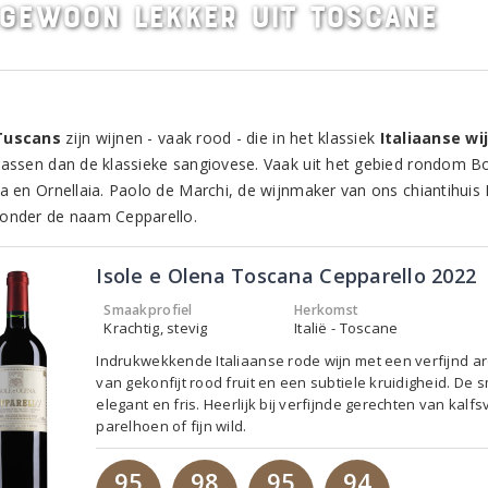
gewoon lekker uit Toscane
Tuscans
zijn wijnen - vaak rood - die in het klassiek
Italiaanse w
rassen dan de klassieke sangiovese. Vaak uit het gebied rondom Bo
ia en Ornellaia. Paolo de Marchi, de wijnmaker van ons chiantihuis
onder de naam Cepparello.
Isole e Olena Toscana Cepparello 2022
Smaakprofiel
Herkomst
Krachtig, stevig
Italië - Toscane
Indrukwekkende Italiaanse rode wijn met een verfijnd 
van gekonfijt rood fruit en een subtiele kruidigheid. De 
elegant en fris. Heerlijk bij verfijnde gerechten van kalfs
parelhoen of fijn wild.
95
98
95
94