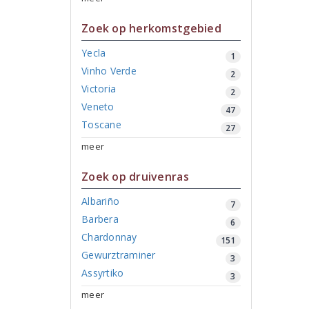
Zoek op herkomstgebied
Yecla
1
Vinho Verde
2
Victoria
2
Veneto
47
Toscane
27
meer
Zoek op druivenras
Albariño
7
Barbera
6
Chardonnay
151
Gewurztraminer
3
Assyrtiko
3
meer