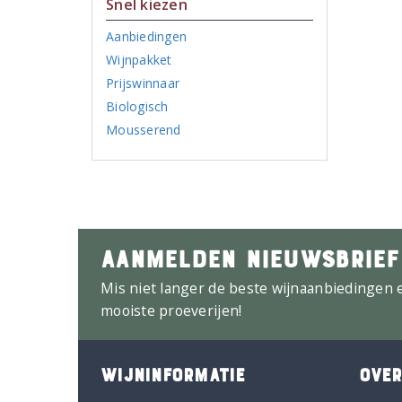
Snel kiezen
Aanbiedingen
Wijnpakket
Prijswinnaar
Biologisch
Mousserend
AANMELDEN NIEUWSBRIEF
Mis niet langer de beste wijnaanbiedingen 
mooiste proeverijen!
WIJNINFORMATIE
OVER