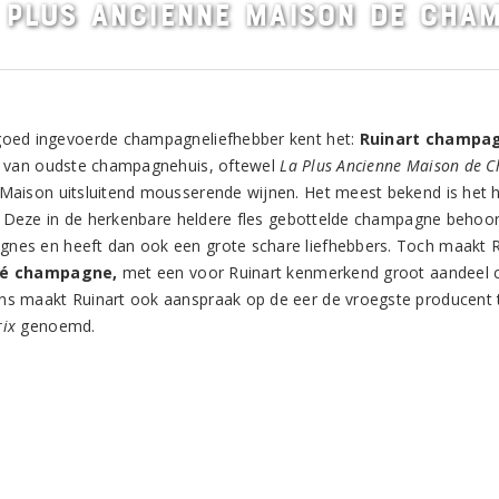
 Plus Ancienne Maison de Cha
goed ingevoerde champagneliefhebber kent het:
Ruinart champa
oe van oudste champagnehuis, oftewel
La Plus Ancienne Maison de 
 Maison uitsluitend mousserende wijnen. Het meest bekend is het
. Deze in de herkenbare heldere fles gebottelde champagne behoort
nes en heeft dan ook een grote schare liefhebbers. Toch maakt R
é champagne,
met een voor Ruinart kenmerkend groot aandeel ch
ns maakt Ruinart ook aanspraak op de eer de vroegste producent t
rix
genoemd.