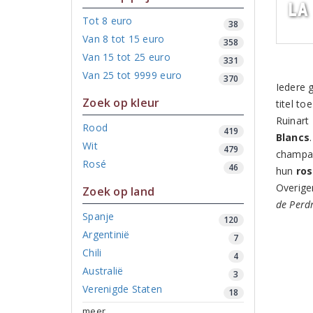
La
Tot 8 euro
38
Van 8 tot 15 euro
358
Van 15 tot 25 euro
331
Van 25 tot 9999 euro
370
Iedere 
Zoek op kleur
titel t
Ruinart
Rood
419
Blancs
Wit
479
champag
Rosé
46
hun
ros
Overige
Zoek op land
de Perd
Spanje
120
Argentinië
7
Chili
4
Australië
3
Verenigde Staten
18
meer