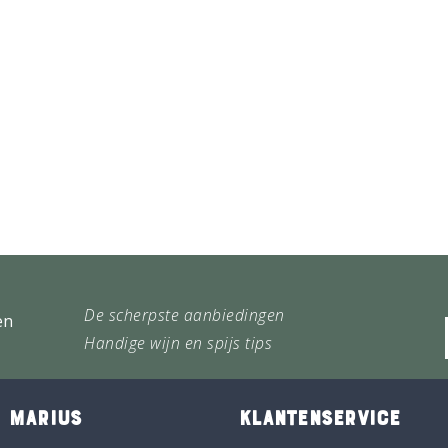
De scherpste aanbiedingen
en
Handige wijn en spijs tips
 MARIUS
KLANTENSERVICE