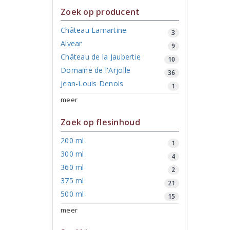
Zoek op producent
Château Lamartine
3
Alvear
9
Château de la Jaubertie
10
Domaine de l'Arjolle
36
Jean-Louis Denois
1
meer
Zoek op flesinhoud
200 ml
1
300 ml
4
360 ml
2
375 ml
21
500 ml
15
meer