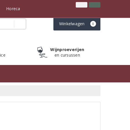
Inloggen
Klantenservice
n
Horeca
Winkelwagen
0
Wijnproeverijen
ice
en cursussen