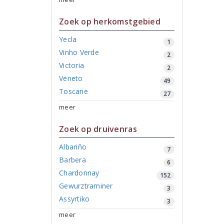
Zoek op herkomstgebied
Yecla
1
Vinho Verde
2
Victoria
2
Veneto
49
Toscane
27
meer
Zoek op druivenras
Albariño
7
Barbera
6
Chardonnay
152
Gewurztraminer
3
Assyrtiko
3
meer