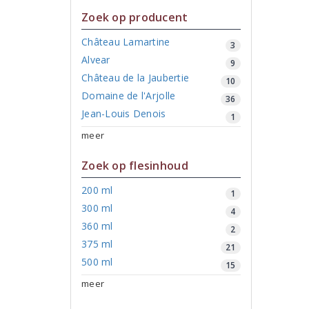
Zoek op producent
Château Lamartine
3
Alvear
9
Château de la Jaubertie
10
Domaine de l'Arjolle
36
Jean-Louis Denois
1
meer
Zoek op flesinhoud
200 ml
1
300 ml
4
360 ml
2
375 ml
21
500 ml
15
meer