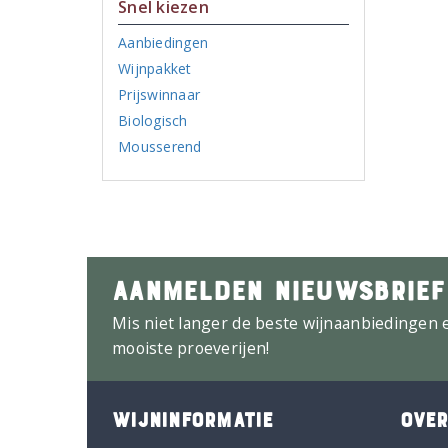
Snel kiezen
Aanbiedingen
Wijnpakket
Prijswinnaar
Biologisch
Mousserend
AANMELDEN NIEUWSBRIEF
Mis niet langer de beste wijnaanbiedingen 
mooiste proeverijen!
WIJNINFORMATIE
OVER