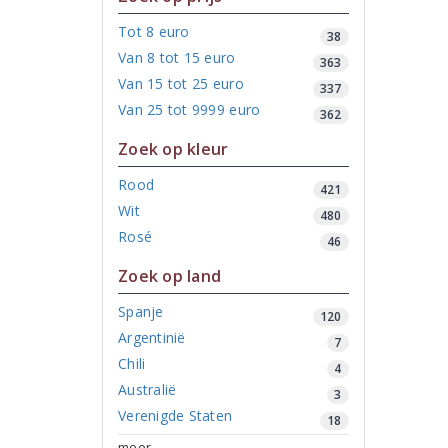
Tot 8 euro
38
Van 8 tot 15 euro
363
Van 15 tot 25 euro
337
Van 25 tot 9999 euro
362
Zoek op kleur
Rood
421
Wit
480
Rosé
46
Zoek op land
Spanje
120
Argentinië
7
Chili
4
Australië
3
Verenigde Staten
18
meer