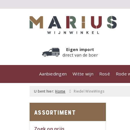
Eigen import
direct van de boer
Aanbiedingen
Witte wijn
Rosé
Rode w
U bent hier:
Home
Riedel WineWings
Assortiment
Zoek op prijs