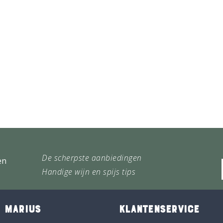
De scherpste aanbiedingen
en
Handige wijn en spijs tips
 MARIUS
KLANTENSERVICE