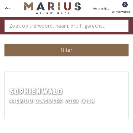
0
Menu
Verlanglijst
Winkelwagen
Filter
Sophienwald
Premium glaswerk voor wijn