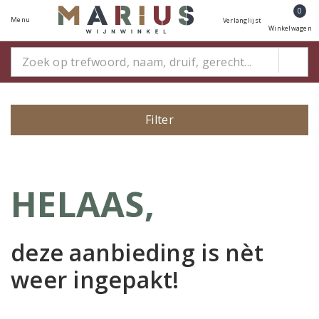
0
Menu
Verlanglijst
Winkelwagen
Filter
HELAAS,
deze aanbieding is
nèt
weer ingepakt!