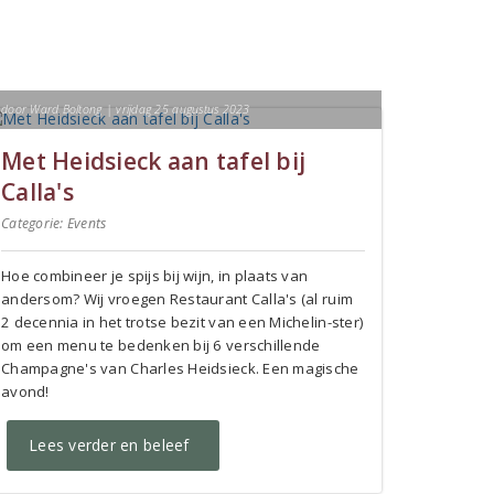
door Ward Boltong | vrijdag 25 augustus 2023
Met Heidsieck aan tafel bij
Calla's
Categorie:
Events
Hoe combineer je spijs bij wijn, in plaats van
andersom? Wij vroegen Restaurant Calla's (al ruim
2 decennia in het trotse bezit van een Michelin-ster)
om een menu te bedenken bij 6 verschillende
Champagne's van Charles Heidsieck. Een magische
avond!
Lees verder en beleef