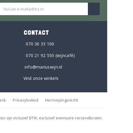
CONTACT
070 36 33 100
070 21 92 550
(wijncafé)
info@mariuswijn.nl
Vind onze winkels
heck
Privacybeleid
Herroepingsrecht
jzen zijn inclusief BTW, exclusief eventuele verzendkosten.