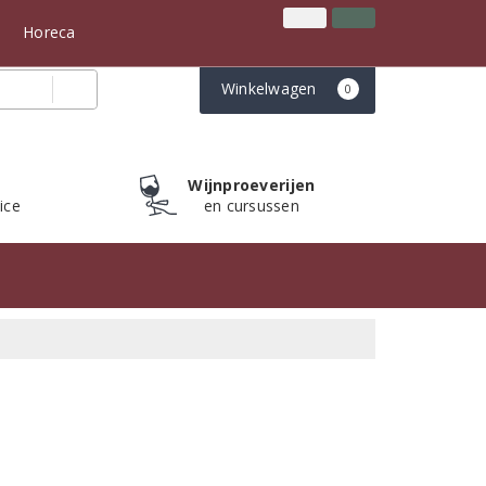
Inloggen
Klantenservice
n
Horeca
Winkelwagen
0
Wijnproeverijen
ice
en cursussen