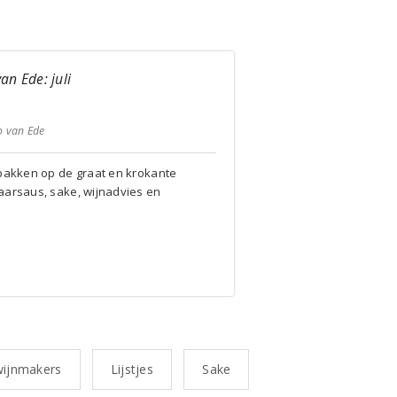
an Ede: juli
o van Ede
 bakken op de graat en krokante
aarsaus, sake, wijnadvies en
wijnmakers
Lijstjes
Sake