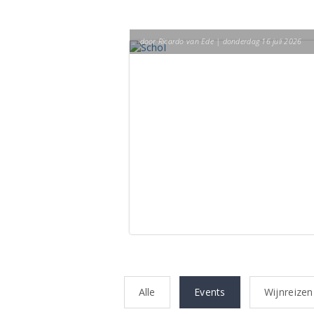
door Ricardo van Ede | donderdag 16 juli 2026
Alle
Events
Wijnreizen