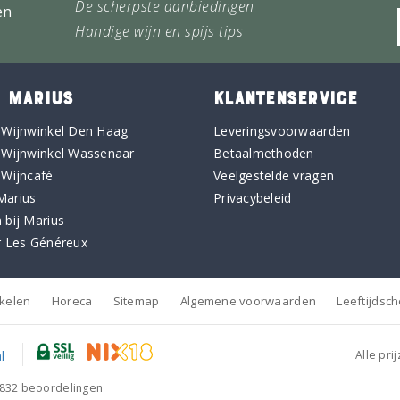
De scherpste aanbiedingen
en
Handige wijn en spijs tips
 MARIUS
KLANTENSERVICE
 Wijnwinkel Den Haag
Leveringsvoorwaarden
 Wijnwinkel Wassenaar
Betaalmethoden
 Wijncafé
Veelgestelde vragen
Marius
Privacybeleid
 bij Marius
r Les Généreux
nkelen
Horeca
Sitemap
Algemene voorwaarden
Leeftijdsc
Alle pri
832
beoordelingen