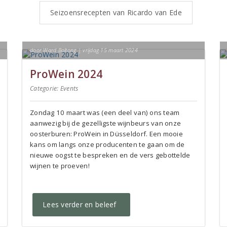
Seizoensrecepten van Ricardo van Ede
door Ward Boltong | vrijdag 15 maart 2024
ProWein 2024
Categorie:
Events
Zondag 10 maart was (een deel van) ons team
aanwezig bij de gezelligste wijnbeurs van onze
oosterburen: ProWein in Düsseldorf. Een mooie
kans om langs onze producenten te gaan om de
nieuwe oogst te bespreken en de vers gebottelde
wijnen te proeven!
Lees verder en beleef