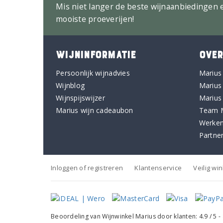
Mis niet langer de beste wijnaanbiedingen 
mooiste proeverijen!
WIJNINFORMATIE
OVER
Persoonlijk wijnadvies
Marius
Wijnblog
Marius
Wijnspijswijzer
Marius
Marius wijn cadeaubon
Team 
Werken
Partne
Inloggen of registreren
Klantenservice
Veilig wi
Beoordeling van
Wijnwinkel Marius
door klanten:
4.9
/
5
-