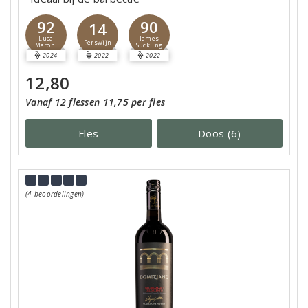
92
90
14
Luca
James
Perswijn
Maroni
Suckling
2024
2022
2022
12,80
Vanaf 12 flessen 11,75 per fles
Fles
Doos (6)
(4 beoordelingen)