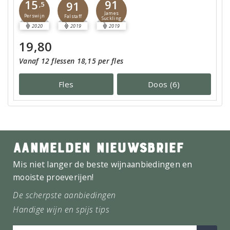
91
15
91
,5
James
Perswijn
Falstaff
Suckling
2020
2019
2019
19,80
Vanaf 12 flessen 18,15 per fles
Fles
Doos (6)
AANMELDEN NIEUWSBRIEF
Mis niet langer de beste wijnaanbiedingen en
mooiste proeverijen!
De scherpste aanbiedingen
Handige wijn en spijs tips