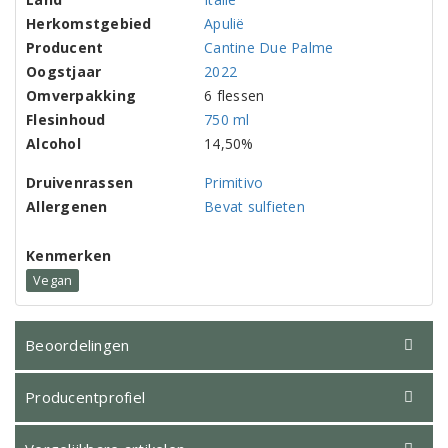
Herkomstgebied
Apulië
Producent
Cantine Due Palme
Oogstjaar
2022
Omverpakking
6 flessen
Flesinhoud
750 ml
Alcohol
14,50%
Druivenrassen
Primitivo
Allergenen
Bevat sulfieten
Kenmerken
Vegan
Beoordelingen
Producentprofiel