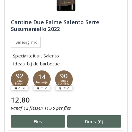
Cantine Due Palme Salento Serre
Susumaniello 2022
Smeuïg, rijk
Specialiteit uit Salento
Ideaal bij de barbecue
92
90
14
Luca
James
Perswijn
Maroni
Suckling
2024
2022
2022
12,80
Vanaf 12 flessen 11,75 per fles
Fles
Doos (6)