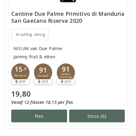
Cantine Due Palme Primitivo di Manduria
San Gaetano Riserva 2020
Krachtig, stevig
NIEUW van Due Palme
Jammy fruit & eiken
91
15
91
,5
James
Perswijn
Falstaff
Suckling
2020
2019
2019
19,80
Vanaf 12 flessen 18,15 per fles
Fles
Doos (6)