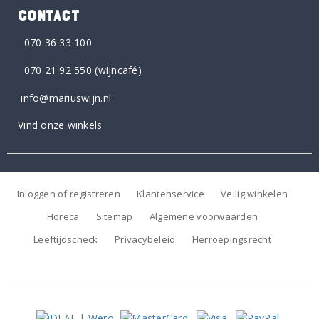
CONTACT
070 36 33 100
070 21 92 550
(wijncafé)
info@mariuswijn.nl
Vind onze winkels
Inloggen of registreren
Klantenservice
Veilig winkelen
Horeca
Sitemap
Algemene voorwaarden
Leeftijdscheck
Privacybeleid
Herroepingsrecht