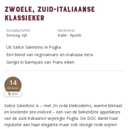
Zwoele, Zuid-Italiaanse
klassieker
Smaakprofiel
Herkomst
Smeuïg, rijk
Italië - Apulië
Uit Salice Salentino in Puglia
Een blend van negroamaro en malvasia nera
Gerijpt in barriques van Frans eiken
14
Perswijn
2023
Salice Salentino is – met z’n rode kleibodems, warme klimaat
en koelende zee-invloed – een van de bekendste appellaties
van de zuid-Italiaanse wijnregio Puglia. De DOC dankt haar
reputatie aan haar elegante maar ook stevige rode wijnen