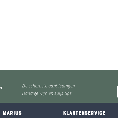
De scherpste aanbiedingen
en
Handige wijn en spijs tips
 MARIUS
KLANTENSERVICE