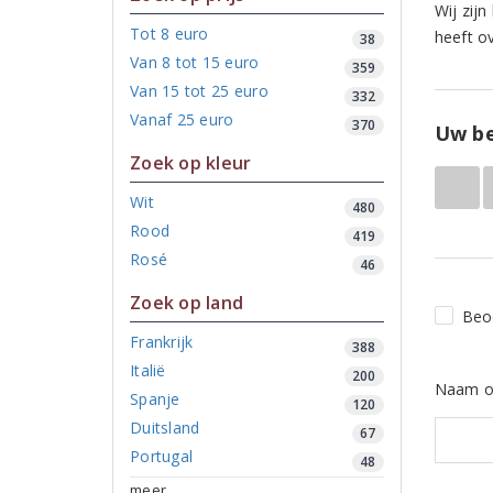
Wij zijn
Tot 8 euro
heeft ov
38
Van 8 tot 15 euro
359
Van 15 tot 25 euro
332
Vanaf 25 euro
370
Uw be
Zoek op kleur
Wit
480
Rood
419
Rosé
46
Zoek op land
Beo
Frankrijk
388
Italië
200
Naam o
Spanje
120
Duitsland
67
Portugal
48
meer