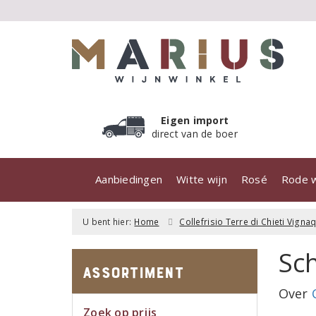
Eigen import
direct van de boer
Aanbiedingen
Witte wijn
Rosé
Rode w
U bent hier:
Home
Collefrisio Terre di Chieti Vign
Sch
Assortiment
Over
Zoek op prijs