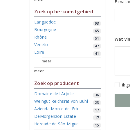
E-maila
Zoek op herkomstgebied
Languedoc
93
Bourgogne
65
Rhône
51
Wat vin
Veneto
47
Loire
41
meer
meer
Zoek op producent
Ik 
Domaine de l'Arjolle
36
Weingut Reichsrat von Buhl
23
Azienda Monte del Frà
17
DeMorgenzon Estate
17
Herdade de São Miguel
15