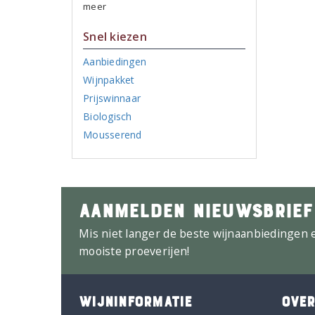
meer
Snel kiezen
Aanbiedingen
Wijnpakket
Prijswinnaar
Biologisch
Mousserend
AANMELDEN NIEUWSBRIEF
Mis niet langer de beste wijnaanbiedingen 
mooiste proeverijen!
WIJNINFORMATIE
OVER