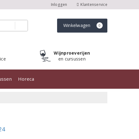
Inloggen
Klantenservice
Winkelwagen
0
Wijnproeverijen
ice
en cursussen
sussen
Horeca
24