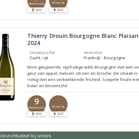
WineLife
Hamersma
2023
2023
Thierry Drouin Bourgogne Blanc Plaisa
2024
Smaakprofiel
Herkomst
Zacht, rijk
Frankrijk - Bourgogne
Mooi getypeerde, rijpfruitige witte Bourgogne met een ve
geur van appel, meloen, citroen en brioche. De smaak is 
romig met een verkwikkende frisheid. Soepele finale met 
boter en limoenschil.
9
WineLife
Hamersma
2023
2023
brunchbubbel bij uitstek