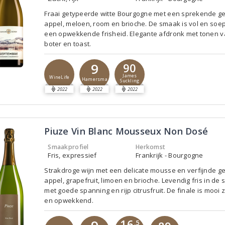
Fraai getypeerde witte Bourgogne met een sprekende g
appel, meloen, room en brioche. De smaak is vol en soe
een opwekkende frisheid. Elegante afdronk met tonen 
boter en toast.
9
90
James
WineLife
Hamersma
Suckling
2022
2022
2022
Piuze Vin Blanc Mousseux Non Dosé
Smaakprofiel
Herkomst
Fris, expressief
Frankrijk - Bourgogne
Strakdroge wijn met een delicate mousse en verfijnde g
appel, grapefruit, limoen en brioche. Levendig fris in de
met goede spanning en rijp citrusfruit. De finale is mooi 
en opwekkend.
16
,5