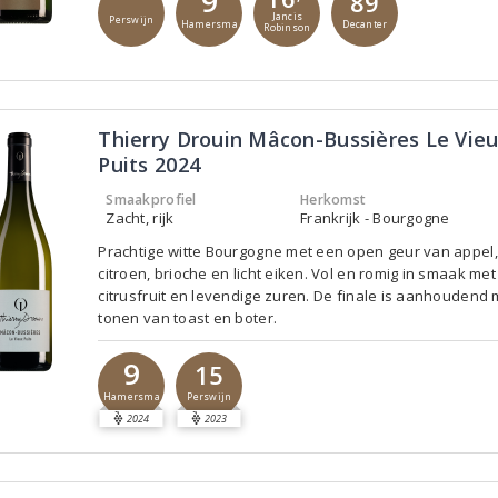
9
89
Jancis
Perswijn
Hamersma
Decanter
Robinson
Thierry Drouin Mâcon-Bussières Le Vie
Puits 2024
Smaakprofiel
Herkomst
Zacht, rijk
Frankrijk - Bourgogne
Prachtige witte Bourgogne met een open geur van appel,
citroen, brioche en licht eiken. Vol en romig in smaak me
citrusfruit en levendige zuren. De finale is aanhoudend 
tonen van toast en boter.
9
15
Hamersma
Perswijn
2024
2023