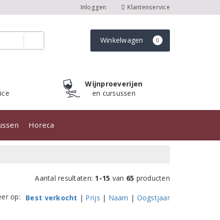
Inloggen
Klantenservice
Winkelwagen
0
Wijnproeverijen
ice
en cursussen
sussen
Horeca
Aantal resultaten:
1-15
van
65
producten
eer op:
Best verkocht
|
Prijs
|
Naam
|
Oogstjaar