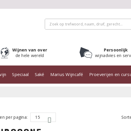
Wijnen van over
Persoonlijk
de hele wereld
wijnadvies en serv
ijn
Speciaal
Saké
Marius Wijncafé
Proeverijen en cur
en per pagina:
Sort