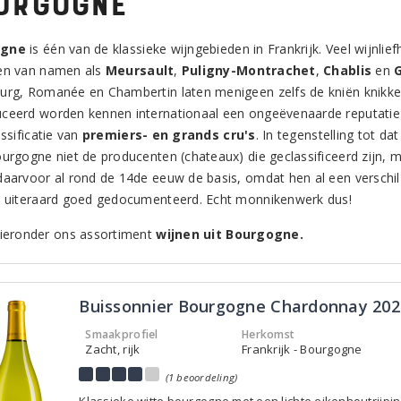
urgogne
ogne
is één van de klassieke wijngebieden in Frankrijk. Veel wijnli
en van namen als
Meursault
,
Puligny-Montrachet
,
Chablis
en
urg, Romanée en Chambertin laten menigeen zelfs de kniën knikken
ceerd worden kennen internationaal een ongeëvenaarde reputatie en, 
assificatie van
premiers- en grands cru's
. In tegenstelling tot d
ourgogne niet de producenten (chateaux) die geclassificeerd zijn,
daarvoor al rond de 14de eeuw de basis, omdat hen al een verschil 
d uiteraard goed gedocumenteerd. Echt monnikenwerk dus!
hieronder ons assortiment
wijnen uit Bourgogne.
Buissonnier Bourgogne Chardonnay 202
Smaakprofiel
Herkomst
Zacht, rijk
Frankrijk - Bourgogne
(1 beoordeling)