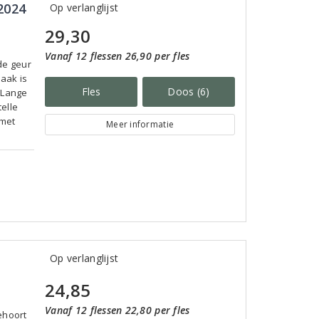
 2024
Op verlanglijst
29,30
Vanaf 12 flessen 26,90 per fles
de geur
maak is
Fles
Doos (6)
. Lange
telle
 met
Meer informatie
5
Op verlanglijst
24,85
Vanaf 12 flessen 22,80 per fles
ehoort