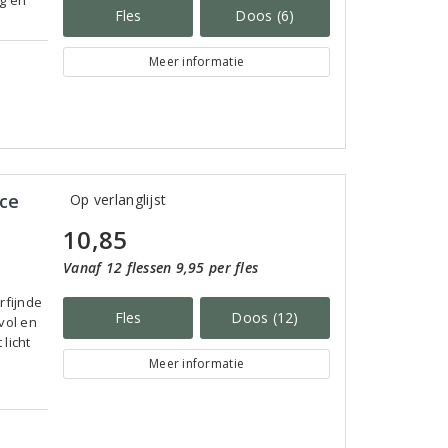
ng en
Fles
Doos (6)
Meer informatie
nce
Op verlanglijst
10,85
Vanaf 12 flessen 9,95 per fles
rfijnde
Fles
Doos (12)
vol en
licht
Meer informatie