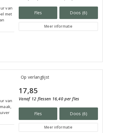
eur van
Fles
Doos (6)
pel met
van
Meer informatie
Op verlanglijst
17,85
Vanaf 12 flessen 16,40 per fles
eur van
 smaak,
zuiver
Fles
Doos (6)
Meer informatie