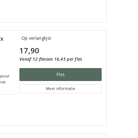
ux
Op verlanglijst
17,90
Vanaf 12 flessen 16,45 per fles
Fles
t puur
met
Meer informatie