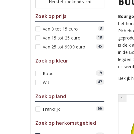
Bo
Herstel zoekopdracht
Zoek op prijs
Bourg
het hor
3
Van 8 tot 15 euro
Richebo
18
Van 15 tot 25 euro
geprodu
is de kl
45
Van 25 tot 9999 euro
in de B
legden 
Zoek op kleur
dit wer
19
Rood
Bekijk 
47
Wit
Zoek op land
1
66
Frankrijk
Zoek op herkomstgebied