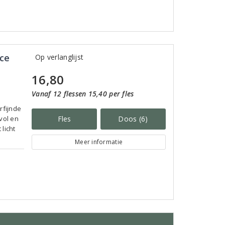
nce
Op verlanglijst
16,80
Vanaf 12 flessen 15,40 per fles
rfijnde
vol en
Fles
Doos (6)
licht
Meer informatie