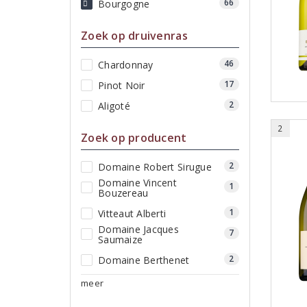
66
Bourgogne
Zoek op druivenras
46
Chardonnay
17
Pinot Noir
2
Aligoté
2
Zoek op producent
2
Domaine Robert Sirugue
Domaine Vincent
1
Bouzereau
1
Vitteaut Alberti
Domaine Jacques
7
Saumaize
2
Domaine Berthenet
meer