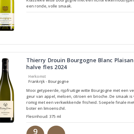
Klassieke witte bourgogne met een lichte eikenhoutrijpi
een ronde, volle smaak.
Thierry Drouin Bourgogne Blanc Plaisa
halve fles 2024
Herkomst
Frankrijk - Bourgogne
Mooi getypeerde, rijpfruitige witte Bourgogne met een ve
geur van appel, meloen, citroen en brioche. De smaak is 
romig met een verkwikkende frisheid. Soepele finale met 
boter en limoenschil.
Flesinhoud: 375 ml
9