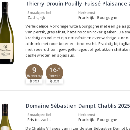
Thierry Drouin Pouilly-Fuissé Plaisance
Smaakprofiel
Herkomst
Zacht, rijk
Frankrijk - Bourgogne
Verleidelijke, volromige witte Bourgogne met een gelaag
van perzik, grapefruit, hazelnoot en rokerig eiken. De s
krachtig en vol met rijp citrusfruit en evenwichtige zuren
afdronk met roomboter en citroenschil. Prachtig bij taglia
met zeevruchten, gevogelteragout of gebakken shiitake
cashewnoten en sojasaus.
9
16
,5
Hamersma
Perswijn
2023
2022
Domaine Sébastien Dampt Chablis 202
Smaakprofiel
Herkomst
Fris tot zacht
Frankrijk - Bourgogne
De Chablis Villages van rijzende ster Sébastien Dampt b