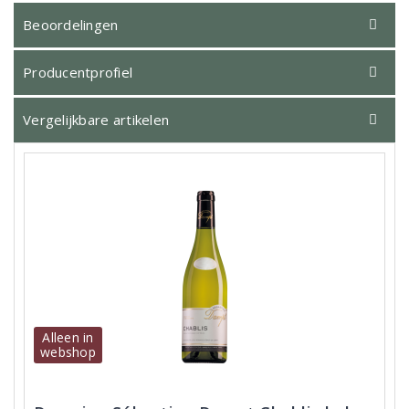
Beoordelingen
Producentprofiel
Vergelijkbare artikelen
Alleen in
webshop