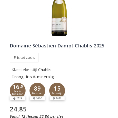
Domaine Sébastien Dampt Chablis 2025
Fris tot zacht
Klassieke stijl Chablis
Droog, fris & mineralig
16
,5
89
15
Jancis
Decanter
Perswijn
Robinson
2024
2024
2023
24,85
Vanaf 12 flessen 22,80 per fles