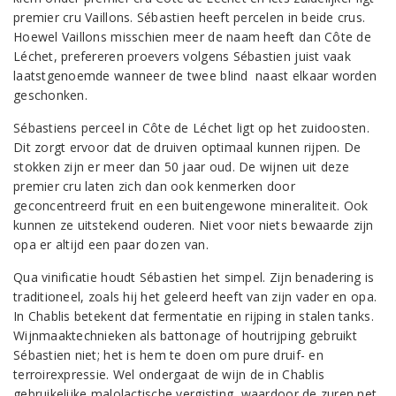
premier cru Vaillons. Sébastien heeft percelen in beide crus.
Hoewel Vaillons misschien meer de naam heeft dan Côte de
Léchet, prefereren proevers volgens Sébastien juist vaak
laatstgenoemde wanneer de twee blind naast elkaar worden
geschonken.
Sébastiens perceel in Côte de Léchet ligt op het zuidoosten.
Dit zorgt ervoor dat de druiven optimaal kunnen rijpen. De
stokken zijn er meer dan 50 jaar oud. De wijnen uit deze
premier cru laten zich dan ook kenmerken door
geconcentreerd fruit en een buitengewone mineraliteit. Ook
kunnen ze uitstekend ouderen. Niet voor niets bewaarde zijn
opa er altijd een paar dozen van.
Qua vinificatie houdt Sébastien het simpel. Zijn benadering is
traditioneel, zoals hij het geleerd heeft van zijn vader en opa.
In Chablis betekent dat fermentatie en rijping in stalen tanks.
Wijnmaaktechnieken als battonage of houtrijping gebruikt
Sébastien niet; het is hem te doen om pure druif- en
terroirexpressie. Wel ondergaat de wijn de in Chablis
gebruikelijke malolactische vergisting, waardoor de zuren net