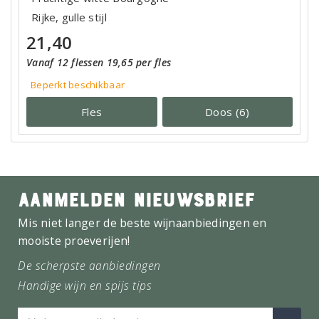
Rijke, gulle stijl
21,40
Vanaf 12 flessen 19,65 per fles
Beperkt beschikbaar
Fles
Doos (6)
AANMELDEN NIEUWSBRIEF
Mis niet langer de beste wijnaanbiedingen en
mooiste proeverijen!
De scherpste aanbiedingen
Handige wijn en spijs tips