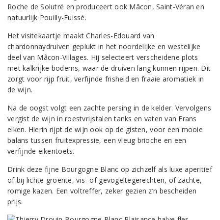
Roche de Solutré en produceert ook Mâcon, Saint-Véran en
natuurlijk Pouilly-Fuissé.
Het visitekaartje maakt Charles-Edouard van
chardonnaydruiven geplukt in het noordelijke en westelijke
deel van Mâcon-Villages. Hij selecteert verscheidene plots
met kalkrijke bodems, waar de druiven lang kunnen rijpen. Dit
zorgt voor rijp fruit, verfijnde frisheid en fraaie aromatiek in
de wijn.
Na de oogst volgt een zachte persing in de kelder. Vervolgens
vergist de wijn in roestvrijstalen tanks en vaten van Frans
eiken. Hierin rijpt de wijn ook op de gisten, voor een mooie
balans tussen fruitexpressie, een vleug brioche en een
verfijnde eikentoets.
Drink deze fijne Bourgogne Blanc op zichzelf als luxe aperitief
of bij lichte groente, vis- of gevogeltegerechten, of zachte,
romige kazen. Een voltreffer, zeker gezien z’n bescheiden
prijs.