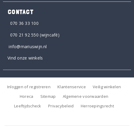
CONTACT
070 36 33 100
070 21 92 550
(wijncafé)
info@mariuswijn.nl
Vind onze winkels
Inloggen of registreren
Klantenservice
Veilig winkelen
Horeca
Sitemap
Algemene voorwaarden
Leeftijdscheck
Privacybeleid
Herroepingsrecht