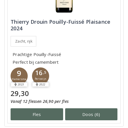
Thierry Drouin Pouilly-Fuissé Plaisance
2024
Zacht, rijk
Prachtige Pouilly-Fuissé
Perfect bij camembert
9
16
,5
Perswijn
Hamersma
2023
2022
29,30
Vanaf 12 flessen 26,90 per fles
Fles
Doos (6)