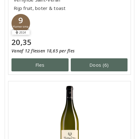
Rijp fruit, boter & toast
9
Hamersma
2024
20,35
Vanaf 12 flessen 18,65 per fles
Fles
Doos (6)