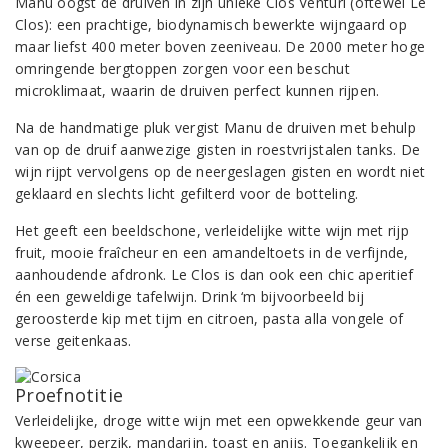
Manu oogst de druiven in zijn unieke Clos Venturi (oftewel Le
Clos): een prachtige, biodynamisch bewerkte wijngaard op
maar liefst 400 meter boven zeeniveau. De 2000 meter hoge
omringende bergtoppen zorgen voor een beschut
microklimaat, waarin de druiven perfect kunnen rijpen.
Na de handmatige pluk vergist Manu de druiven met behulp
van op de druif aanwezige gisten in roestvrijstalen tanks. De
wijn rijpt vervolgens op de neergeslagen gisten en wordt niet
geklaard en slechts licht gefilterd voor de botteling.
Het geeft een beeldschone, verleidelijke witte wijn met rijp
fruit, mooie fraîcheur en een amandeltoets in de verfijnde,
aanhoudende afdronk. Le Clos is dan ook een chic aperitief
én een geweldige tafelwijn. Drink ‘m bijvoorbeeld bij
geroosterde kip met tijm en citroen, pasta alla vongele of
verse geitenkaas.
Proefnotitie
Verleidelijke, droge witte wijn met een opwekkende geur van
kweepeer, perzik, mandarijn, toast en anijs. Toegankelijk en