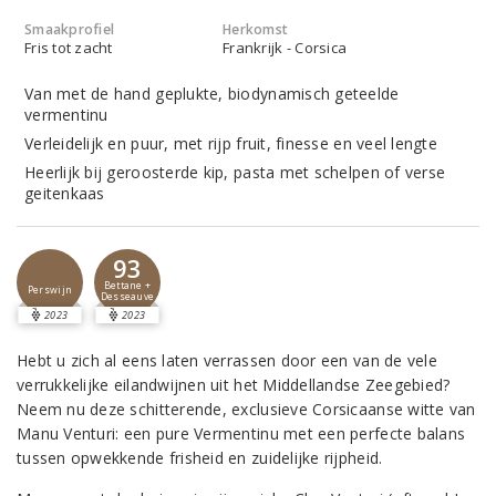
Smaakprofiel
Herkomst
Fris tot zacht
Frankrijk - Corsica
Van met de hand geplukte, biodynamisch geteelde
vermentinu
Verleidelijk en puur, met rijp fruit, finesse en veel lengte
Heerlijk bij geroosterde kip, pasta met schelpen of verse
geitenkaas
93
Bettane +
Perswijn
Desseauve
2023
2023
Hebt u zich al eens laten verrassen door een van de vele
verrukkelijke eilandwijnen uit het Middellandse Zeegebied?
Neem nu deze schitterende, exclusieve Corsicaanse witte van
Manu Venturi: een pure Vermentinu met een perfecte balans
tussen opwekkende frisheid en zuidelijke rijpheid.