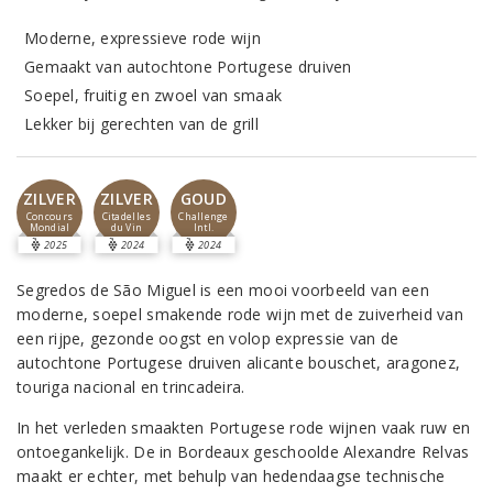
Moderne, expressieve rode wijn
Gemaakt van autochtone Portugese druiven
Soepel, fruitig en zwoel van smaak
Lekker bij gerechten van de grill
ZILVER
ZILVER
GOUD
Concours
Citadelles
Challenge
Mondial
du Vin
Intl.
2025
2024
2024
Segredos de São Miguel is een mooi voorbeeld van een
moderne, soepel smakende rode wijn met de zuiverheid van
een rijpe, gezonde oogst en volop expressie van de
autochtone Portugese druiven alicante bouschet, aragonez,
touriga nacional en trincadeira.
In het verleden smaakten Portugese rode wijnen vaak ruw en
ontoegankelijk. De in Bordeaux geschoolde Alexandre Relvas
maakt er echter, met behulp van hedendaagse technische