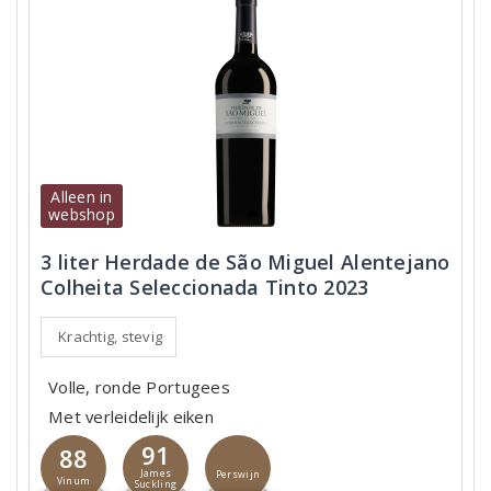
Alleen in
webshop
3 liter Herdade de São Miguel Alentejano
Colheita Seleccionada Tinto 2023
Krachtig, stevig
Volle, ronde Portugees
Met verleidelijk eiken
91
88
James
Perswijn
Vinum
Suckling