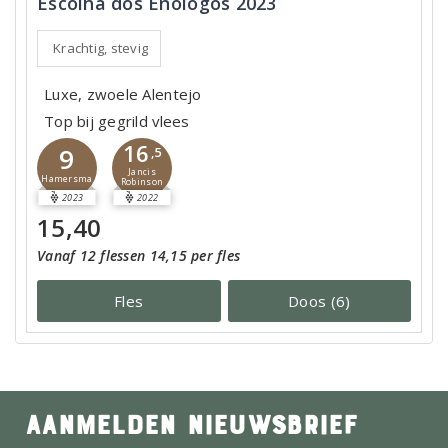
Escolha dos Enólogos 2023
Krachtig, stevig
Luxe, zwoele Alentejo
Top bij gegrild vlees
16
9
,5
Jancis
Hamersma
Robinson
2023
2022
15,40
Vanaf 12 flessen 14,15 per fles
Fles
Doos (6)
AANMELDEN NIEUWSBRIEF