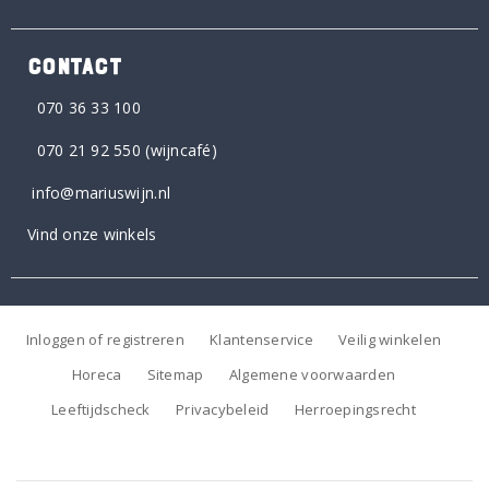
CONTACT
070 36 33 100
070 21 92 550
(wijncafé)
info@mariuswijn.nl
Vind onze winkels
Inloggen of registreren
Klantenservice
Veilig winkelen
Horeca
Sitemap
Algemene voorwaarden
Leeftijdscheck
Privacybeleid
Herroepingsrecht