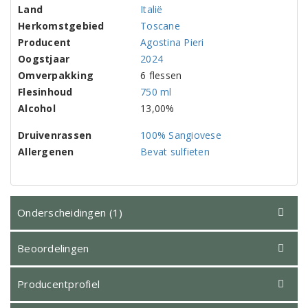
Land
Italië
Herkomstgebied
Toscane
Producent
Agostina Pieri
Oogstjaar
2024
Omverpakking
6 flessen
Flesinhoud
750 ml
Alcohol
13,00%
Druivenrassen
100% Sangiovese
Allergenen
Bevat sulfieten
Onderscheidingen (1)
Beoordelingen
Producentprofiel