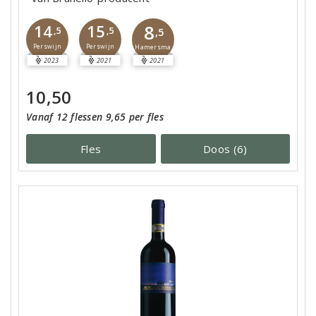
8
14
15
,5
,5
,5
Perswijn
Perswijn
Hamersma
2023
2021
2021
10,50
Vanaf 12 flessen 9,65 per fles
Fles
Doos (6)