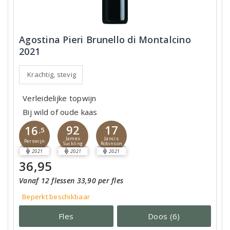
Agostina Pieri Brunello di Montalcino
2021
Krachtig, stevig
Verleidelijke topwijn
Bij wild of oude kaas
92
17
16
,5
James
Jancis
Perswijn
Suckling
Robinson
2021
2021
2021
36,95
Vanaf 12 flessen 33,90 per fles
Beperkt beschikbaar
Fles
Doos (6)