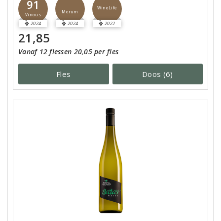
91
WineLife
Merum
Vinous
2024
2024
2022
21,85
Vanaf 12 flessen 20,05 per fles
Fles
Doos (6)