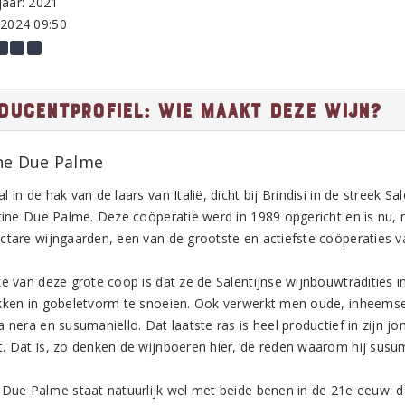
aar: 2021
-2024 09:50
ducentprofiel: Wie maakt deze wijn?
ne Due Palme
 in de hak van de laars van Italië, dicht bij Brindisi in de streek Sal
ntine Due Palme. Deze coöperatie werd in 1989 opgericht en is nu,
ctare wijngaarden, een van de grootste en actiefste coöperaties van
ke van deze grote coöp is dat ze de Salentijnse wijnbouwtradities 
kken in gobeletvorm te snoeien. Ook verwerkt men oude, inheemse 
 nera en susumaniello. Dat laatste ras is heel productief in zijn jon
. Dat is, zo denken de wijnboeren hier, de reden waarom hij susuma
 Due Palme staat natuurlijk wel met beide benen in de 21e eeuw: d