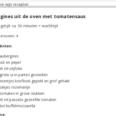
gines uit de oven met tomatensaus
gstijd: ca. 50 minuten + wachttijd
personen: 4
iënten:
 aubergines
out en peper
0 ml olijfolie
 grote ui in parten gesneden
 teentjes knoflook gepeld en grof gehakt
 takjes rozemarijn
 tomaten in grove stukken
00 ml passata gezeefde tomaten
 bol buffelmozzarella
ng: