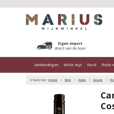
Eigen import
direct van de boer
Aanbiedingen
Witte wijn
Rosé
Rode w
U bent hier:
Home
Wijn
Italië
Apulië
R
Ca
Co