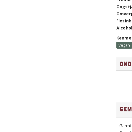
Oogstj
Omver
Flesin
Alcoho
Kenme
Vegan
Ond
Gem
Garmt