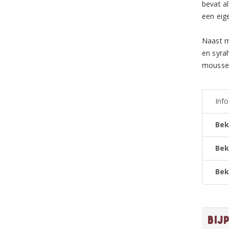
bevat a
een eig
Naast m
en syra
mousser
Inf
Bek
Bek
Bek
Bij