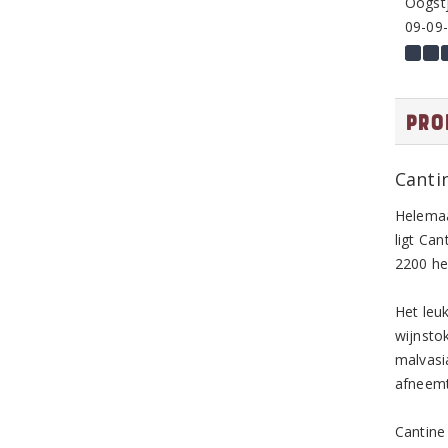
Oogstj
09-09
Pro
Canti
Helemaal
ligt Ca
2200 he
Het leu
wijnsto
malvasia
afneemt
Cantine