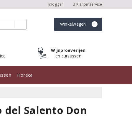
Inloggen
Klantenservice
Winkelwagen
0
Wijnproeverijen
ice
en cursussen
sussen
Horeca
 del Salento Don