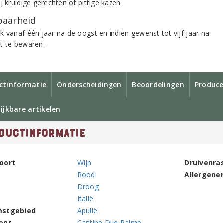
j kruidige gerechten of pittige kazen.
aarheid
k vanaf één jaar na de oogst en indien gewenst tot vijf jaar na
t te bewaren.
ctinformatie
Onderscheidingen
Beoordelingen
Produce
ijkbare artikelen
ductinformatie
oort
Wijn
Druivenra
Rood
Allergene
Droog
Italië
mstgebied
Apulië
ent
Cantine Due Palme