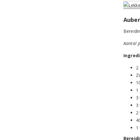
Auber
Bereidin
Aantal 
Ingred
2
Z
10
1
3
3
2
4
1
Bereidi