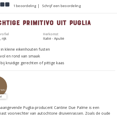
1 beoordeling
Schrijf een beoordeling
chtige Primitivo uit Puglia
rofiel
Herkomst
 rijk
Italië - Apulië
 in kleine eikenhouten fusten
 vol en rond van smaak
bij kruidige gerechten of pittige kaas
2
roni
4
aangevende Puglia-producent Cantine Due Palme is een
iast voorvechter van autochtone druivenrassen. Zoals de oude