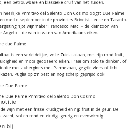
o, een betrouwbare en klassieke druif van het zuiden.
n heerlijke Primitivo del Salento Don Cosimo oogst Due Palme
ven medio september in de provincies Brindisi, Lecce en Taranto.
ergisting rijpt wijnmaker Francesco Maci – de kleinzoon van
er Angelo – de wijn in vaten van Amerikaans eiken.
ltaat is een verleidelijke, volle Zuid-Italiaan, met rijp rood fruit,
kruidigheid en mooi gedoseerd eiken. Fraai om solo te drinken, of
inatie met aubergines met Parmezaan, gegrild vlees of licht
 kazen. Puglia op z'n best en nog scherp geprijsd ook!
notitie
ode wijn met een frisse kruidigheid en rijp fruit in de geur. De
 zacht, vol en rond en eindigt geurig en evenwichtig.
n bij