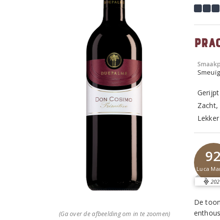
Pra
Smaakp
Smeuïg,
Gerijpt
Zacht,
Lekker 
9
Luca Ma
202
De toon
enthous
(Ga over de afbeelding om in te zoomen)