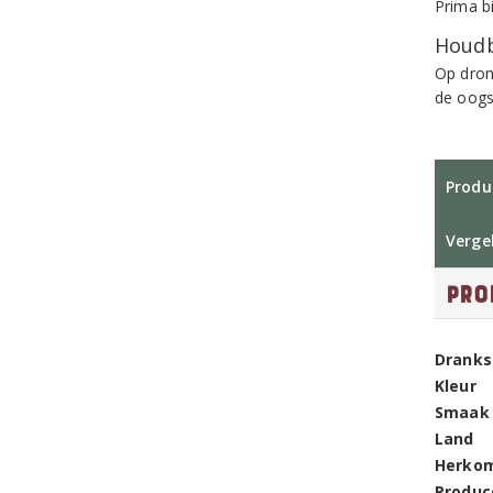
Prima bi
Houdb
Op dron
de oogs
Produ
Vergel
Pro
Dranks
Kleur
Smaak
Land
Herko
Produc