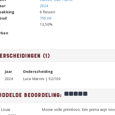
aar
2024
pakking
6 flessen
houd
750 ml
l
13,50%
rken
erscheidingen (1)
Jaar
Onderscheiding
2024
Luca Maroni | 92/100
iddelde beoordeling:
 Louw
Mooie volle primitovo. Een prima wijn voor