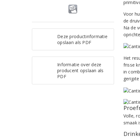
primitiv
Voor hu
de drui
Na de v
opricht
Deze productinformatie
opslaan als PDF
Het resu
Informatie over deze
frisse 
producent opslaan als
in comb
PDF
gerijpte
Proef
Volle, r
smaak is
Drinke