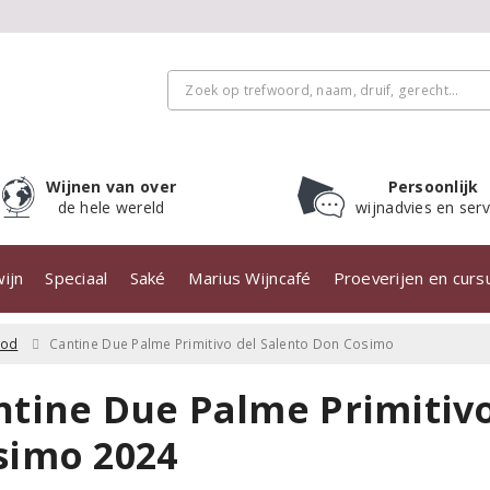
Wijnen van over
Persoonlijk
de hele wereld
wijnadvies en serv
ijn
Speciaal
Saké
Marius Wijncafé
Proeverijen en cur
ood
Cantine Due Palme Primitivo del Salento Don Cosimo
ntine Due Palme Primitivo
simo 2024