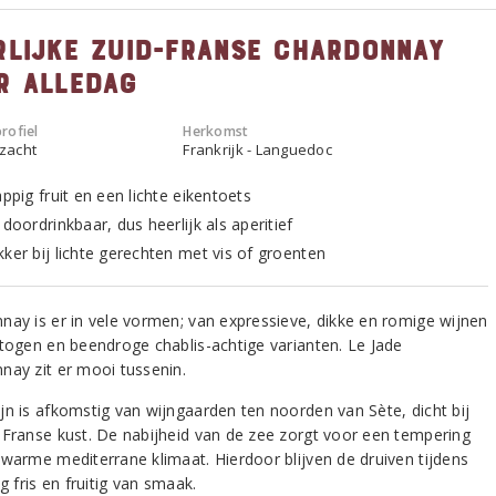
rlijke Zuid-Franse Chardonnay
r alledag
rofiel
Herkomst
 zacht
Frankrijk - Languedoc
appig fruit en een lichte eikentoets
 doordrinkbaar, dus heerlijk als aperitief
kker bij lichte gerechten met vis of groenten
nay is er in vele vormen; van expressieve, dikke en romige wijnen
etogen en beendroge chablis-achtige varianten. Le Jade
nay zit er mooi tussenin.
jn is afkomstig van wijngaarden ten noorden van Sète, dicht bij
-Franse kust. De nabijheid van de zee zorgt voor een tempering
 warme mediterrane klimaat. Hierdoor blijven de druiven tijdens
ng fris en fruitig van smaak.