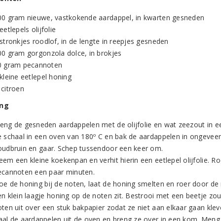
00 gram nieuwe, vastkokende aardappel, in kwarten gesneden
eetlepels olijfolie
stronkjes roodlof, in de lengte in reepjes gesneden
00 gram gorgonzola dolce, in brokjes
0 gram pecannoten
kleine eetlepel honing
 citroen
ing
eng de gesneden aardappelen met de olijfolie en wat zeezout in e
e schaal in een oven van 180º C en bak de aardappelen in ongevee
oudbruin en gaar. Schep tussendoor een keer om.
em een kleine koekenpan en verhit hierin een eetlepel olijfolie. Ro
ecannoten een paar minuten.
oe de honing bij de noten, laat de honing smelten en roer door de
en klein laagje honing op de noten zit. Bestrooi met een beetje zou
ten uit over een stuk bakpapier zodat ze niet aan elkaar gaan klev
aal de aardappelen uit de oven en breng ze over in een kom. Meng