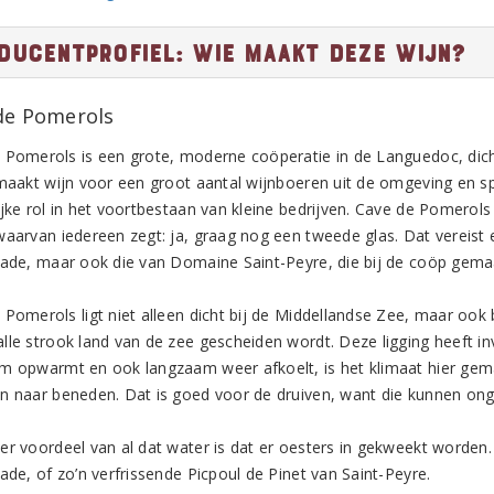
ducentprofiel: Wie maakt deze wijn?
de Pomerols
 Pomerols is een grote, moderne coöperatie in de Languedoc, dicht
 maakt wijn voor een groot aantal wijnboeren uit de omgeving en s
jke rol in het voortbestaan van kleine bedrijven. Cave de Pomerols i
waarvan iedereen zegt: ja, graag nog een tweede glas. Dat vereist
Jade, maar ook die van Domaine Saint-Peyre, die bij de coöp gemaa
 Pomerols ligt niet alleen dicht bij de Middellandse Zee, maar ook
lle strook land van de zee gescheiden wordt. Deze ligging heeft 
m opwarmt en ook langzaam weer afkoelt, is het klimaat hier gema
n naar beneden. Dat is goed voor de druiven, want die kunnen on
er voordeel van al dat water is dat er oesters in gekweekt worden.
ade, of zo’n verfrissende Picpoul de Pinet van Saint-Peyre.