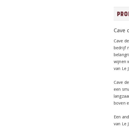
Pro
Cave 
Cave de
bedrijf
belangri
wijnen 
van Le 
Cave de
een sma
langzaa
boven e
Een and
van Le J