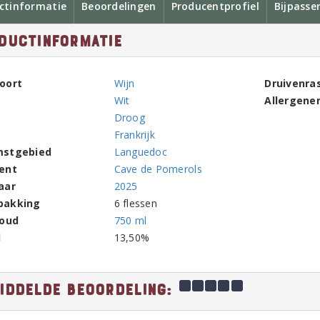
ctinformatie
Beoordelingen
Producentprofiel
Bijpasse
ductinformatie
oort
Wijn
Druivenra
Wit
Allergene
Droog
Frankrijk
mstgebied
Languedoc
ent
Cave de Pomerols
aar
2025
pakking
6 flessen
houd
750 ml
l
13,50%
iddelde beoordeling: