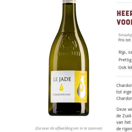
Hee
voo
Smaakp
Fris tot
Rijp, s
Prettig
Ook le
Chardon
tot ing
Chardon
Deze wi
de Zuid
van het
(Ga over de afbeelding om in te zoomen)
de rijpi