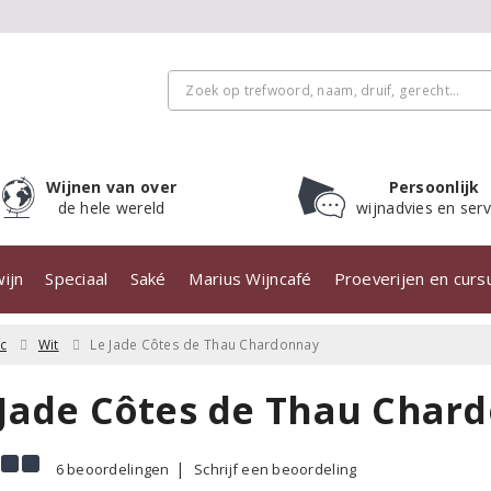
Wijnen van over
Persoonlijk
de hele wereld
wijnadvies en serv
ijn
Speciaal
Saké
Marius Wijncafé
Proeverijen en cur
c
Wit
Le Jade Côtes de Thau Chardonnay
 Jade Côtes de Thau Char
6 beoordelingen
Schrijf een beoordeling