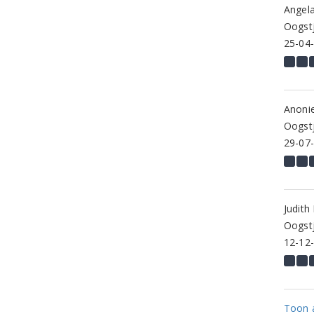
Angela
Oogstj
25-04
Anoni
Oogstj
29-07
Judith
Oogstj
12-12
Toon a