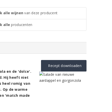
k alle wijnen
van deze producent
k alle
producenten
Recept downloaden
a en de 'dolce'.
. Hij heeft niet
s heel romig van
is. Op de warme
 een 'match made