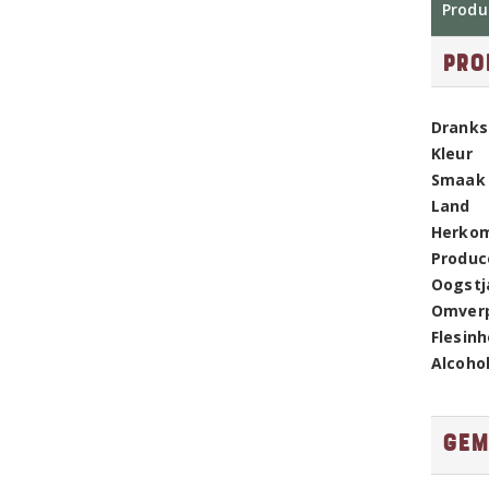
Produ
Pro
Dranks
Kleur
Smaak
Land
Herko
Produc
Oogstj
Omver
Flesin
Alcoho
Gem