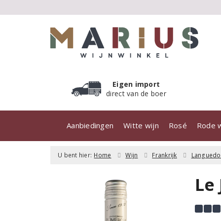
Eigen import
direct van de boer
Aanbiedingen
Witte wijn
Rosé
Rode w
U bent hier:
Home
Wijn
Frankrijk
Languedo
Le