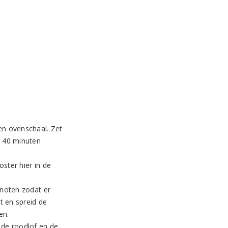
en ovenschaal. Zet
r 40 minuten
oster hier in de
 noten zodat er
t en spreid de
en.
 de roodlof en de