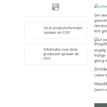
Een dee
geassem
Hierdoo
Deze productinformatie
licht g
opslaan als PDF
Proef
Informatie over deze
Jeugdig
producent opslaan als
fruitig
PDF
geurig 
Drinke
Lekker b
Houdb
Direct 