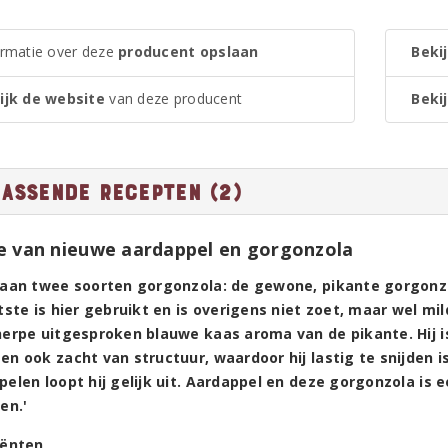
ormatie over deze
producent opslaan
Bekij
ijk de website
van deze producent
Bekij
passende recepten (2)
e van nieuwe aardappel en gorgonzola
taan twee soorten gorgonzola: de gewone, pikante gorgonzol
tste is hier gebruikt en is overigens niet zoet, maar wel mild
herpe uitgesproken blauwe kaas aroma van de pikante. Hij i
n ook zacht van structuur, waardoor hij lastig te snijden 
pelen loopt hij gelijk uit. Aardappel en deze gorgonzola is
en.'
iënten