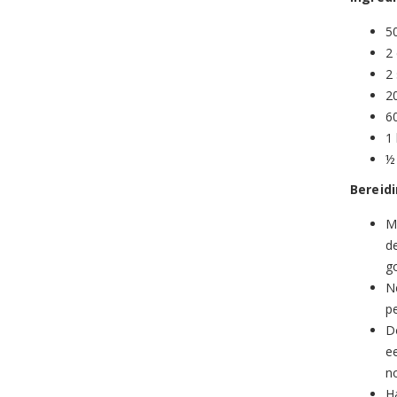
5
2 
2 
2
6
1 
½
Bereid
M
d
g
Ne
p
D
e
no
H