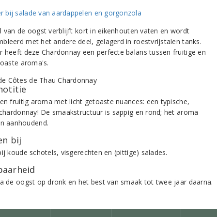
l van de oogst verblijft kort in eikenhouten vaten en wordt
bleerd met het andere deel, gelagerd in roestvrijstalen tanks.
r heeft deze Chardonnay een perfecte balans tussen fruitige en
etoaste aroma's.
notitie
 en fruitig aroma met licht getoaste nuances: een typische,
e chardonnay! De smaakstructuur is sappig en rond; het aroma
en aanhoudend.
n bij
ij koude schotels, visgerechten en (pittige) salades.
aarheid
na de oogst op dronk en het best van smaak tot twee jaar daarna.