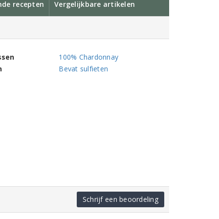
nde recepten
Vergelijkbare artikelen
ssen
100% Chardonnay
n
Bevat sulfieten
Schrijf een beoordeling