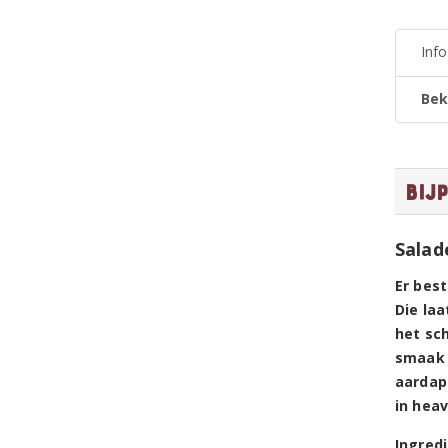
Inf
Bek
Bij
Salad
Er bes
Die laa
het sc
smaak e
aardap
in heav
Ingred