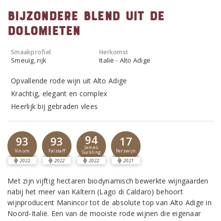
Bijzondere blend uit de
Dolomieten
Smaakprofiel
Herkomst
Smeuïg, rijk
Italië - Alto Adige
Opvallende rode wijn uit Alto Adige
Krachtig, elegant en complex
Heerlijk bij gebraden vlees
94
93
93
17
James
Vinum
Falstaff
Perswijn
Suckling
2022
2022
2022
2021
Met zijn vijftig hectaren biodynamisch bewerkte wijngaarden
nabij het meer van Kaltern (Lago di Caldaro) behoort
wijnproducent Manincor tot de absolute top van Alto Adige in
Noord-Italië. Een van de mooiste rode wijnen die eigenaar