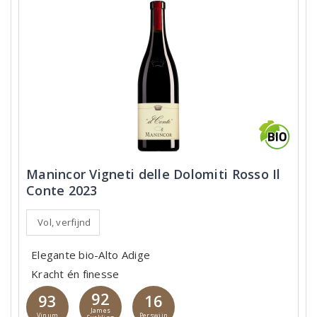
Manincor Vigneti delle Dolomiti Rosso Il
Conte 2023
Vol, verfijnd
Elegante bio-Alto Adige
Kracht én finesse
92
93
16
James
Vinum
Perswijn