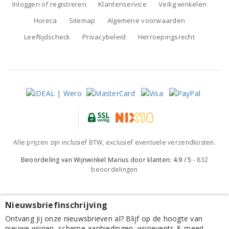
Inloggen of registreren
Klantenservice
Veilig winkelen
Horeca
Sitemap
Algemene voorwaarden
Leeftijdscheck
Privacybeleid
Herroepingsrecht
Alle prijzen zijn inclusief BTW, exclusief eventuele verzendkosten.
Beoordeling van
Wijnwinkel Marius
door klanten:
4.9
/
5
-
832
beoordelingen
Nieuwsbriefinschrijving
Manincor Vigneti delle Dolomiti Rosso Cassiano 2023
Ontvang jij onze nieuwsbrieven al? Blijf op de hoogte van
nieuwe wijnen, scherpe aanbiedingen, wijnevents & meer!