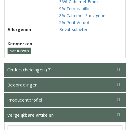
36% Cabernet Franc
9% Tempranillo
8% Cabernet Sauvignon
5% Petit Verdot
Allergenen
Bevat sulfieten
Kenmerken
Natuurwijn
Onderscheidingen (7)
Beoordelingen
Producentprofiel
Vergelijkbare artikelen