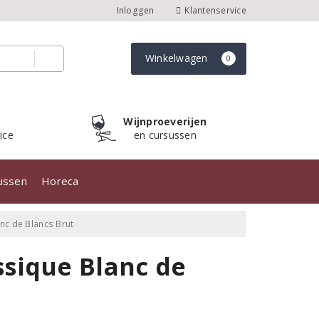
Inloggen
Klantenservice
Winkelwagen
0
Wijnproeverijen
ice
en cursussen
sussen
Horeca
c de Blancs Brut
sique Blanc de