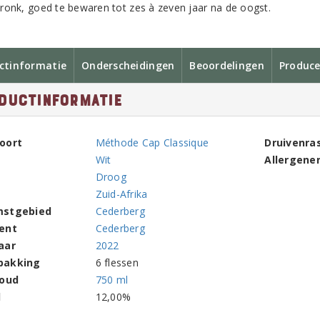
ronk, goed te bewaren tot zes à zeven jaar na de oogst.
ctinformatie
Onderscheidingen
Beoordelingen
Produce
ductinformatie
oort
Méthode Cap Classique
Druivenra
Wit
Allergene
Droog
Zuid-Afrika
mstgebied
Cederberg
ent
Cederberg
aar
2022
pakking
6 flessen
houd
750 ml
l
12,00%