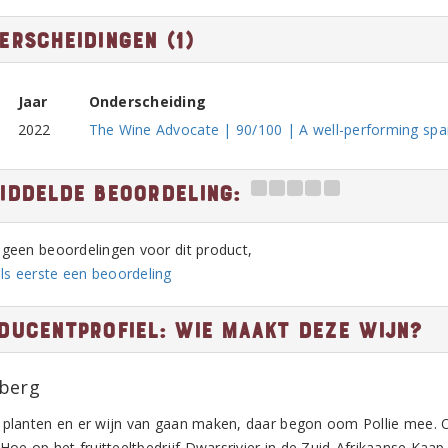
erscheidingen (1)
Jaar
Onderscheiding
2022
The Wine Advocate | 90/100 | A well-performing spar
iddelde beoordeling:
n geen beoordelingen voor dit product,
ls eerste een beoordeling
ducentprofiel: Wie maakt deze wijn?
berg
 planten en er wijn van gaan maken, daar begon oom Pollie mee.
 Hoe op het fruitteeltbedrijf Dwarsrivier in de Zuid-Afrikaanse Kaap