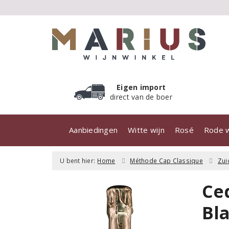
Eigen import
direct van de boer
Aanbiedingen
Witte wijn
Rosé
Rode w
U bent hier:
Home
Méthode Cap Classique
Zui
Ce
Bl