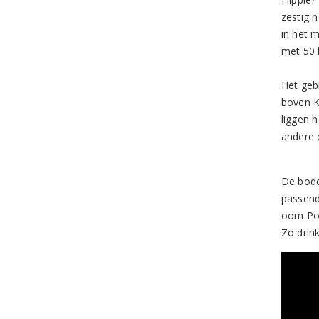
zestig 
in het 
met 50 
Het geb
boven K
liggen 
andere 
De bodem
passend
oom Pol
Zo drin