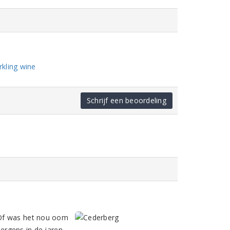
kling wine
Schrijf een beoordeling
 Of was het nou oom
 ergens in de jaren