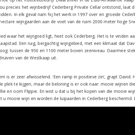
nou precies het wijnbedrijf Cederberg Private Cellar ontstond, laa
midden. In elk geval nam hij het werk in 1997 over en groeide Ceder
hectare wijngaarden aan de voet van de ruim 2000 meter hoge Sn
ied waar het wijngoed ligt, heet ook Cederberg. Het is te vinden aa
aapstad. Een ruig, bergachtig wijngebied, met een klimaat dat Davi
hoog: tussen de 950 en 1100 meter boven zeeniveau. Daarmee steken
druiven van de Westkaap uit.
 is er zeer afwisselend. ‘Een ramp in positieve zin’, grapt David. 
e plek te kijgen, maar de beloning is er ook naar: mooie wijnen di
lie en oom Flippie. En wist u dat u bij het kopen van die mooie w
kt u mooie wijn en worden de luipaarden in Cederberg beschermd. 