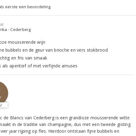
 als eerste een beoordeling
st
rika - Cederberg
oze mousserende wijn
jne bubbels en de geur van brioche en vers stokbrood
chtig en fris van smaak
k als aperitief of met verfijnde amuses
0
r
2
c de Blancs van Cederberg is een grandioze mousserende witte
maakt in de traditie van champagne, dus met een tweede gisting
vier jaar rijping op fles. Hierdoor ontstaan fijne bubbels en