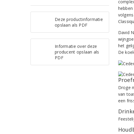
complex
hebben 
volgens
Deze productinformatie
Classiq
opslaan als PDF
David N
wijngoed
het gel
Informatie over deze
producent opslaan als
De koele
PDF
Proef
Droge m
van toa
een fri
Drinke
Feesteli
Houdb