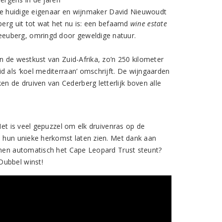
t de huidige eigenaar en wijnmaker David Nieuwoudt
berg uit tot wat het nu is: een befaamd
wine estate
eeuberg, omringd door geweldige natuur.
n de westkust van Zuid-Afrika, zo’n 250 kilometer
d als ‘koel mediterraan’ omschrijft. De wijngaarden
 de druiven van Cederberg letterlijk boven alle
Het is veel gepuzzel om elk druivenras op de
e hun unieke herkomst laten zien. Met dank aan
ijnen automatisch het Cape Leopard Trust steunt?
Dubbel winst!