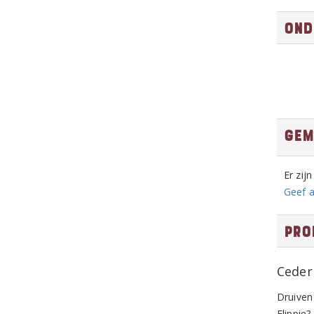
Ond
Gem
Er zij
Geef a
Pro
Ceder
Druiven
Flippie?