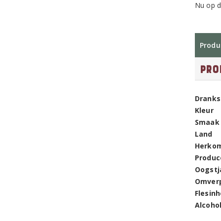
Nu op d
Produ
Pro
Dranks
Kleur
Smaak
Land
Herko
Produc
Oogstj
Omver
Flesin
Alcoho