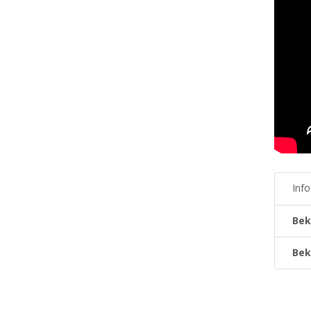
Inf
Bek
Bek