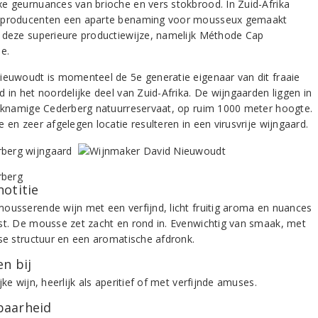
e geurnuances van brioche en vers stokbrood. In Zuid-Afrika
producenten een aparte benaming voor mousseux gemaakt
 deze superieure productiewijze, namelijk Méthode Cap
ue.
ieuwoudt is momenteel de 5e generatie eigenaar van dit fraaie
 in het noordelijke deel van Zuid-Afrika. De wijngaarden liggen in
ijknamige Cederberg natuurreservaat, op ruim 1000 meter hoogte.
 en zeer afgelegen locatie resulteren in een virusvrije wijngaard.
notitie
ousserende wijn met een verfijnd, licht fruitig aroma en nuances
st. De mousse zet zacht en rond in. Evenwichtig van smaak, met
sse structuur en een aromatische afdronk.
n bij
jke wijn, heerlijk als aperitief of met verfijnde amuses.
aarheid