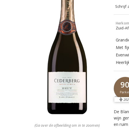
Schrijf
Herkom
Zuid-Af
Grandi
Met fi
Evenwi
Heerlij
9
Parke
202
De Blan
wijn ge
en ruim 
(Ga over de afbeelding om in te zoomen)