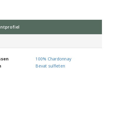
ntprofiel
ssen
100% Chardonnay
n
Bevat sulfieten