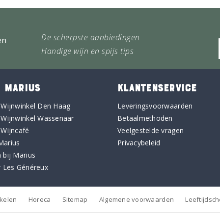
De scherpste aanbiedingen
en
Handige wijn en spijs tips
 MARIUS
KLANTENSERVICE
 Wijnwinkel Den Haag
Leveringsvoorwaarden
 Wijnwinkel Wassenaar
Betaalmethoden
 Wijncafé
Veelgestelde vragen
Marius
Privacybeleid
 bij Marius
r Les Généreux
nkelen
Horeca
Sitemap
Algemene voorwaarden
Leeftijdsc