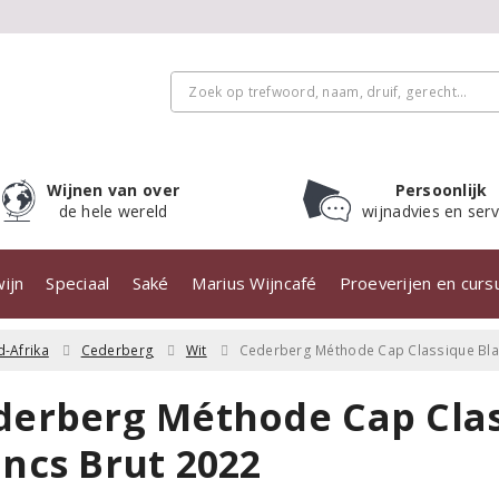
Wijnen van over
Persoonlijk
de hele wereld
wijnadvies en serv
ijn
Speciaal
Saké
Marius Wijncafé
Proeverijen en cur
d-Afrika
Cederberg
Wit
Cederberg Méthode Cap Classique Blan
derberg Méthode Cap Clas
ancs Brut 2022