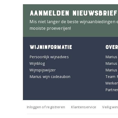
AANMELDEN NIEUWSBRIEF
Mis niet langer de beste wijnaanbiedingen 
mooiste proeverijen!
WIJNINFORMATIE
OVER
Persoonlijk wijnadvies
Marius
Wijnblog
Marius
Wijnspijswijzer
Marius
Marius wijn cadeaubon
Team 
Werken
Partne
Inloggen of registreren
Klantenservice
Veilig wi