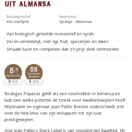
uit Almansa
Smaakprofiel
Herkomst
Vol, verfijnd
Spanje - Almansa
Van biologisch geteelde monastrell en syrah
Vol en verleidelijk, met rijp fruit, specerijen en eiken
Smaakt luxer en complexer dan z’n prijs doet vermoeden
88
8
,5
Cameron
Hamersma
Douglas
2023
2022
Bodegas Piqueras geldt als een voortrekker in Almansa en
laat zien welke potentie de streek voor kwaliteitswijnen heeft.
Wijnmaker en eigenaar Juan Pablo Bonete onderscheidt zich
over de hele linie, van zijn instappers tot zijn luxe
prestigewijnen.
Ook Juan Pablo’s Black Label is van onvolprezen kwaliteit. Hij