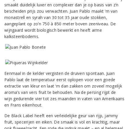
smaakt duidelijk luxer en complexer dan je op basis van z’n
bescheiden prijs zou verwachten. Juan Pablo maakt ‘m van
monastrell en syrah van 30 tot 35 jaar oude stokken,
aangeplant op zo’n 750 à 850 meter boven zeeniveau. De
wijngaard wordt biologisch bewerkt en heeft arme
kalksteenbodems.
Eenmaal in de kelder vergisten de druiven spontaan. Juan
Pablo laat de temperatuur eerst oplopen voor een goede
extractie van kleur en laat ‘m dan zakken om zoveel mogelijk
aroma’s van vers fruit te behouden. Na de persing rijpt de
wijn gedurende vier tot zes maanden in vaten van Amerikaans
en Frans eikenhout.
De Black Label heeft een verleidelijke geur van rijp, jammy
fruit, specerijen en eiken. De smaak is vol en krachtig, maar
ook fluweelzacht. Een rode die indruk maakt – en al helemaal