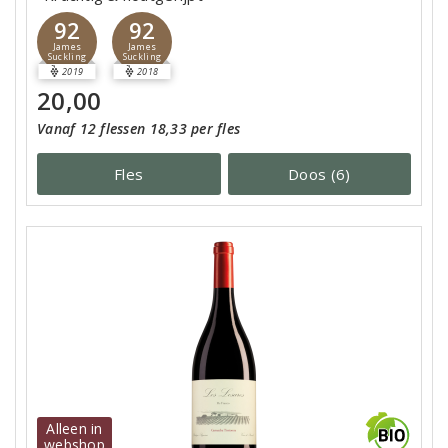
92
92
James
James
Suckling
Suckling
2019
2018
20,00
Vanaf 12 flessen 18,33 per fles
Fles
Doos (6)
Alleen in
webshop