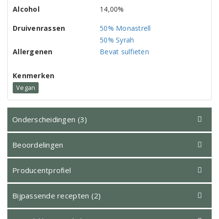
Alcohol
14,00%
Druivenrassen
50% Monastrell
50% Syrah
Allergenen
Bevat sulfieten
Kenmerken
Vegan
Onderscheidingen (3)
Beoordelingen
Producentprofiel
Bijpassende recepten (2)