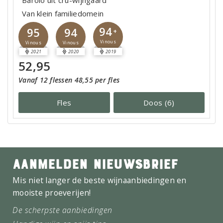
Barolo uit cru-wijngaard
Van klein familiedomein
94
95
94
+
Vinous
Vinous
Vinous
2021
2020
2019
52,95
Vanaf 12 flessen 48,55 per fles
Fles
Doos (6)
AANMELDEN NIEUWSBRIEF
Mis niet langer de beste wijnaanbiedingen en
mooiste proeverijen!
De scherpste aanbiedingen