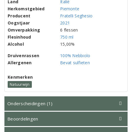
Land
Italië
Herkomstgebied
Piemonte
Producent
Fratelli Seghesio
Oogstjaar
2021
Omverpakking
6 flessen
Flesinhoud
750 ml
Alcohol
15,00%
Druivenrassen
100% Nebbiolo
Allergenen
Bevat sulfieten
Kenmerken
Natuurwijn
Onderscheidingen (1)
Beoordelingen