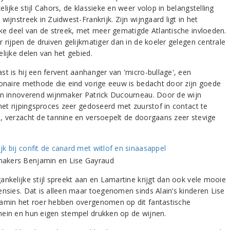
lijke stijl Cahors, de klassieke en weer volop in belangstelling
wijnstreek in Zuidwest-Frankrijk. Zijn wijngaard ligt in het
jke deel van de streek, met meer gematigde Atlantische invloeden.
 rijpen de druiven gelijkmatiger dan in de koeler gelegen centrale
lijke delen van het gebied.
st is hij een fervent aanhanger van 'micro-bullage', een
ionaire methode die eind vorige eeuw is bedacht door zijn goede
en innoverend wijnmaker Patrick Ducourneau. Door de wijn
 het rijpingsproces zeer gedoseerd met zuurstof in contact te
, verzacht de tannine en versoepelt de doorgaans zeer stevige
ankelijke stijl spreekt aan en Lamartine krijgt dan ook vele mooie
ensies. Dat is alleen maar toegenomen sinds Alain’s kinderen Lise
amin het roer hebben overgenomen op dit fantastische
ein en hun eigen stempel drukken op de wijnen.