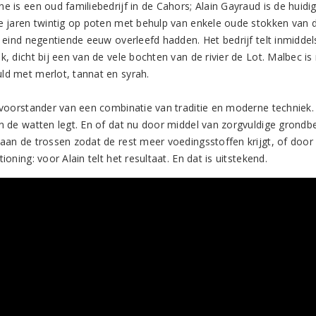
e is een oud familiebedrijf in de Cahors; Alain Gayraud is de huidi
de jaren twintig op poten met behulp van enkele oude stokken van 
is eind negentiende eeuw overleefd hadden. Het bedrijf telt inmidde
k, dicht bij een van de vele bochten van de rivier de Lot. Malbec is
ld met merlot, tannat en syrah.
 voorstander van een combinatie van traditie en moderne techniek. I
in de watten legt. En of dat nu door middel van zorgvuldige grondbe
aan de trossen zodat de rest meer voedingsstoffen krijgt, of door r
tioning: voor Alain telt het resultaat. En dat is uitstekend.