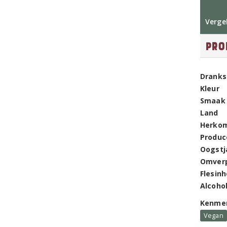
Vergel
Pro
Dranks
Kleur
Smaak
Land
Herko
Produc
Oogstj
Omver
Flesin
Alcoho
Kenme
Vegan