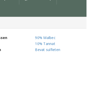
ssen
90% Malbec
10% Tannat
n
Bevat sulfieten