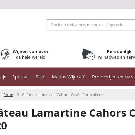
Wijnen van over
Persoonlijk
de hele wereld
wijnadvies en serv
ijn
Speciaal
Saké
Marius Wijncafé
Proeverijen en cur
Rood
Château Lamartine Cahors Cuvée Particulière
âteau Lamartine Cahors C
20