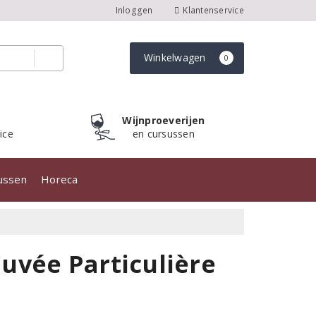
Inloggen
Klantenservice
Winkelwagen
0
Wijnproeverijen
ice
en cursussen
sussen
Horeca
uvée Particulière