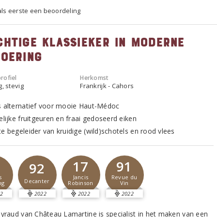
 als eerste een beoordeling
chtige klassieker in moderne
voering
rofiel
Herkomst
g, stevig
Frankrijk - Cahors
s alternatief voor mooie Haut-Médoc
elijke fruitgeuren en fraai gedoseerd eiken
te begeleider van kruidige (wild)schotels en rood vlees
1
17
91
92
s
Jancis
Revue du
Decanter
ng
Robinson
Vin
2
2022
2022
2022
ayraud van Château Lamartine is specialist in het maken van een