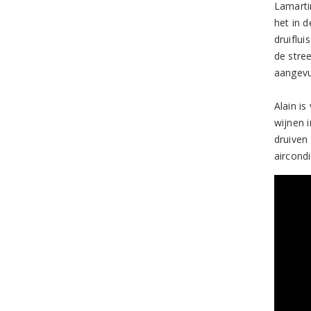
Lamartin
het in 
druiflu
de stree
aangevu
Alain is
wijnen 
druiven 
aircondi