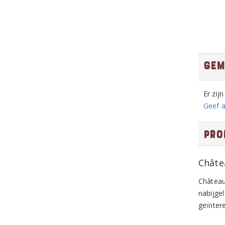
Gem
Er zij
Geef a
Pro
Châte
Château
nabijge
geïnter