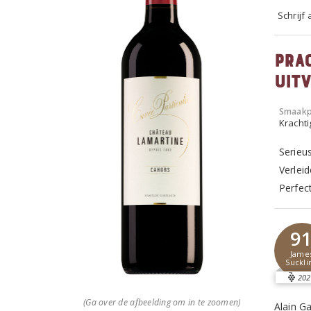
Schrijf
Pra
uit
Smaakp
Krachti
Serieu
Verleid
Perfec
9
Jame
Suckli
202
(Ga over de afbeelding om in te zoomen)
Alain G