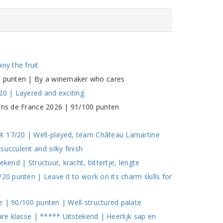
y the fruit
 punten | By a winemaker who cares
20 | Layered and exciting
vins de France 2026 | 91/100 punten
: 17/20 | Well-played, team Château Lamartine
ucculent and silky finish
kend | Structuur, kracht, bittertje, lengte
20 punten | Leave it to work on its charm skills for
e | 90/100 punten | Well-structured palate
are klasse | ***** Uitstekend | Heerlijk sap en