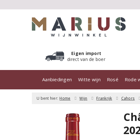
Eigen import
direct van de boer
Aanbiedingen
Witte wijn
Rosé
Rode w
U bent hier:
Home
Wijn
Frankrijk
Cahors
Ch
20