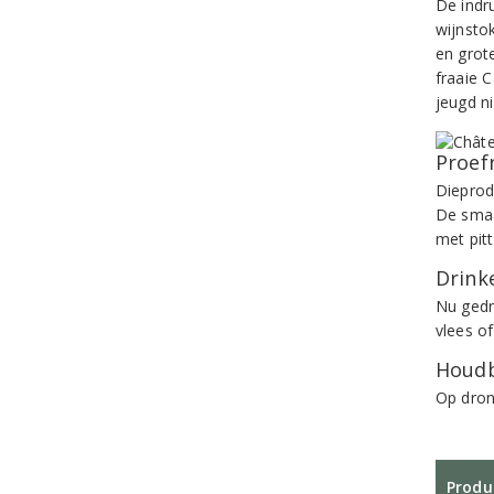
De indr
wijnsto
en grot
fraaie C
jeugd n
Proef
Dieprod
De smaa
met pit
Drinke
Nu gedr
vlees of
Houdb
Op dronk
Produ