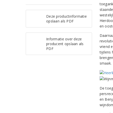
toeganke
staande 
westeli
Deze productinformatie
Hierdoor
opslaan als PDF
en ooste
Daarnaa
Informatie over deze
revolut
producent opslaan als
vriend 
PDF
tijdens
brengen
smaak.
De toeg
persrec
en Benj
wijndom