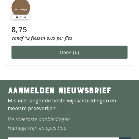
Perswijn
2024
8,75
Vanaf 12 flessen 8,05 per fles
Doos (6)
AANMELDEN NIEUWSBRIEF
Mis niet langer de beste wijnaanbiedingen en
mooiste proeverijen!
De scherpste aanbiedingen
Handige wijn en spijs tips