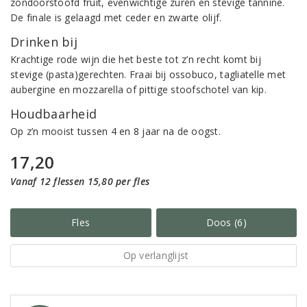
zondoorstoofd fruit, evenwichtige zuren en stevige tannine.
De finale is gelaagd met ceder en zwarte olijf.
Drinken bij
Krachtige rode wijn die het beste tot z’n recht komt bij
stevige (pasta)gerechten. Fraai bij ossobuco, tagliatelle met
aubergine en mozzarella of pittige stoofschotel van kip.
Houdbaarheid
Op z’n mooist tussen 4 en 8 jaar na de oogst.
17,20
Vanaf 12 flessen 15,80 per fles
Fles
Doos (6)
Op verlanglijst