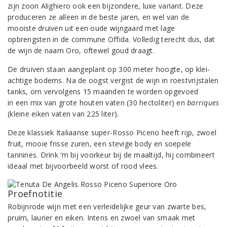
zijn zoon Alighiero ook een bijzondere, luxe variant. Deze
produceren ze alleen in de beste jaren, en wel van de
mooiste druiven uit een oude wijngaard met lage
opbrengsten in de commune Offida. Volledig terecht dus, dat
de wijn de naam Oro, oftewel goud draagt.
De druiven staan aangeplant op 300 meter hoogte, op klei-
achtige bodems. Na de oogst vergist de wijn in roestvrijstalen
tanks, om vervolgens 15 maanden te worden opgevoed
in een mix van grote houten vaten (30 hectoliter) en
barriques
(kleine eiken vaten van 225 liter).
Deze klassiek Italiaanse super-Rosso Piceno heeft rijp, zwoel
fruit, mooie frisse zuren, een stevige body en soepele
tannines. Drink ‘m bij voorkeur bij de maaltijd, hij combineert
ideaal met bijvoorbeeld worst of rood vlees.
Proefnotitie
Robijnrode wijn met een verleidelijke geur van zwarte bes,
pruim, laurier en eiken. Intens en zwoel van smaak met