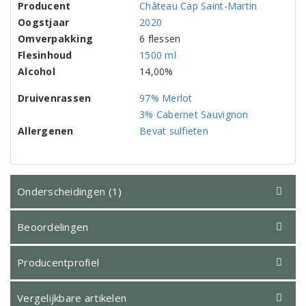
Producent
Château Cap Saint-Martin
Oogstjaar
2020
Omverpakking
6 flessen
Flesinhoud
1500 ml
Alcohol
14,00%
Druivenrassen
97% Merlot
3% Cabernet Sauvignon
Allergenen
Bevat sulfieten
Onderscheidingen (1)
Beoordelingen
Producentprofiel
Vergelijkbare artikelen