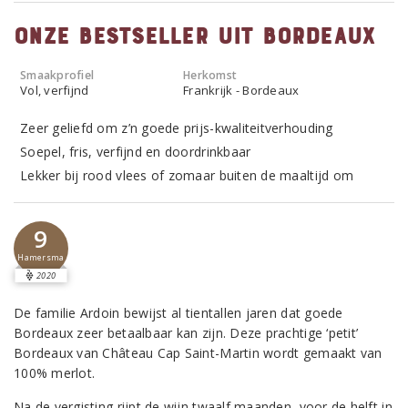
Onze bestseller uit Bordeaux
Smaakprofiel
Herkomst
Vol, verfijnd
Frankrijk - Bordeaux
Zeer geliefd om z’n goede prijs-kwaliteitverhouding
Soepel, fris, verfijnd en doordrinkbaar
Lekker bij rood vlees of zomaar buiten de maaltijd om
9
Hamersma
2020
De familie Ardoin bewijst al tientallen jaren dat goede
Bordeaux zeer betaalbaar kan zijn. Deze prachtige ‘petit’
Bordeaux van Château Cap Saint-Martin wordt gemaakt van
100% merlot.
Na de vergisting rijpt de wijn twaalf maanden, voor de helft in