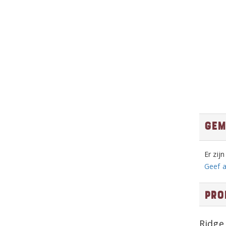
Gem
Er zij
Geef a
Pro
Ridge