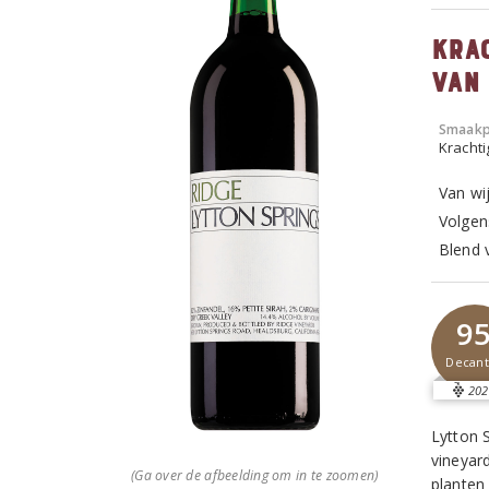
Kra
van
Smaakp
Krachti
Van wi
Volgens
Blend 
9
Decant
202
Lytton 
vineyard
(Ga over de afbeelding om in te zoomen)
planten 