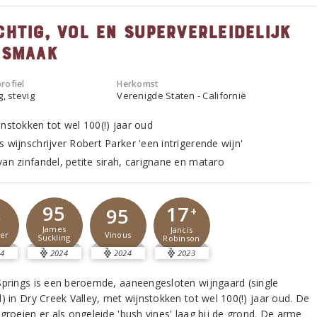
chtig, vol en superverleidelijk
 smaak
rofiel
Herkomst
g, stevig
Verenigde Staten - Californië
jnstokken tot wel 100(!) jaar oud
 wijnschrijver Robert Parker 'een intrigerende wijn'
van zinfandel, petite sirah, carignane en mataro
95
17
5
95
+
James
Jancis
er
Vinous
Suckling
Robinson
4
2024
2024
2023
Springs is een beroemde, aaneengesloten wijngaard (single
) in Dry Creek Valley, met wijnstokken tot wel 100(!) jaar oud. De
groeien er als ongeleide 'bush vines' laag bij de grond. De arme