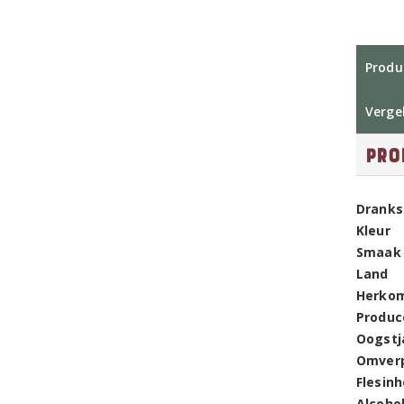
Produ
Vergel
Pro
Dranks
Kleur
Smaak
Land
Herko
Produc
Oogstj
Omver
Flesin
Alcoho