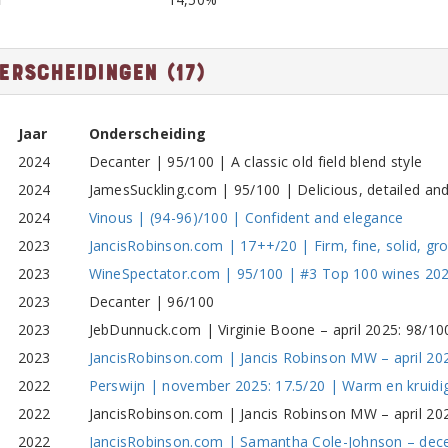
erscheidingen (17)
Jaar
Onderscheiding
2024
Decanter | 95/100 | A classic old field blend style
2024
JamesSuckling.com | 95/100 | Delicious, detailed an
2024
Vinous | (94-96)/100 | Confident and elegance
2023
JancisRobinson.com | 17++/20 | Firm, fine, solid, g
2023
WineSpectator.com | 95/100 | #3 Top 100 wines 20
2023
Decanter | 96/100
2023
JebDunnuck.com | Virginie Boone – april 2025: 98/10
2023
JancisRobinson.com | Jancis Robinson MW – april 2025
2022
Perswijn | november 2025: 17.5/20 | Warm en kruidi
2022
JancisRobinson.com | Jancis Robinson MW – april 202
2022
JancisRobinson.com | Samantha Cole-Johnson – decem