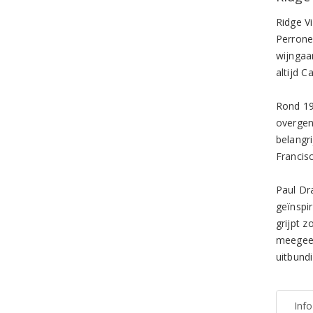
Ridge V
Perrone
wijngaa
altijd C
Rond 19
overgen
belangr
Francis
Paul Dra
geïnspi
grijpt 
meegeef
uitbundi
Inf