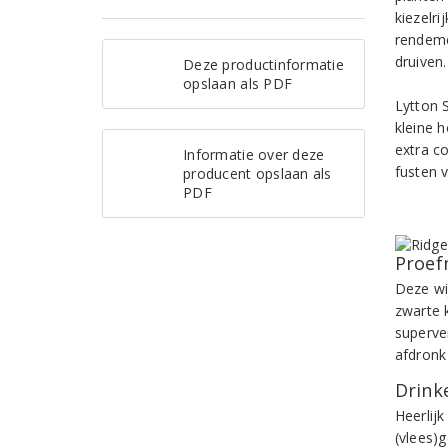
kiezelr
rendeme
druiven.
Deze productinformatie
opslaan als PDF
Lytton 
kleine 
extra co
Informatie over deze
fusten 
producent opslaan als
PDF
Proef
Deze wi
zwarte k
superve
afdronk 
Drinke
Heerlij
(vlees)g