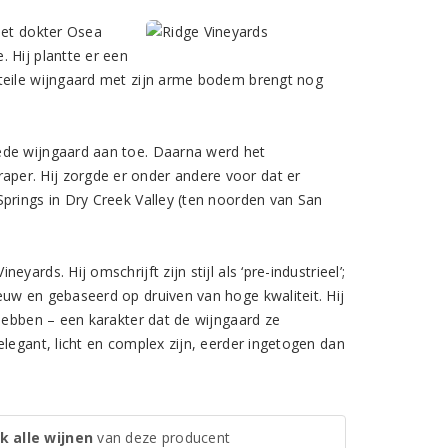
met dokter Osea
 Hij plantte er een
steile wijngaard met zijn arme bodem brengt nog
ede wijngaard aan toe. Daarna werd het
per. Hij zorgde er onder andere voor dat er
prings in Dry Creek Valley (ten noorden van San
rds. Hij omschrijft zijn stijl als ‘pre-industrieel’;
euw en gebaseerd op druiven van hoge kwaliteit. Hij
 hebben – een karakter dat de wijngaard ze
legant, licht en complex zijn, eerder ingetogen dan
k alle wijnen
van deze producent