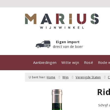
Eigen import
direct van de boer
Aanbiedingen
Witte wijn
Rosé
Rode w
U bent hier:
Home
Wijn
Verenigde Staten
C
Rid
Schrijf