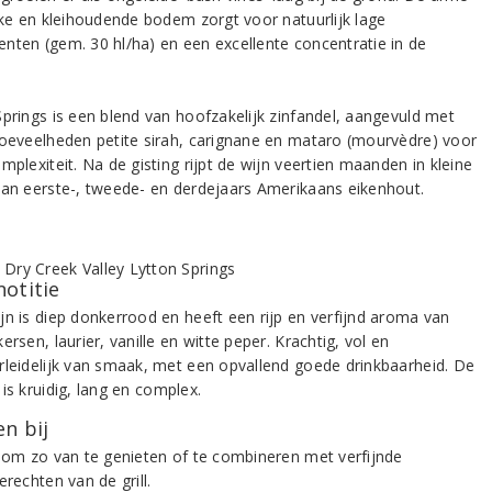
ijke en kleihoudende bodem zorgt voor natuurlijk lage
nten (gem. 30 hl/ha) en een excellente concentratie in de
Springs is een blend van hoofzakelijk zinfandel, aangevuld met
hoeveelheden petite sirah, carignane en mataro (mourvèdre) voor
mplexiteit. Na de gisting rijpt de wijn veertien maanden in kleine
van eerste-, tweede- en derdejaars Amerikaans eikenhout.
notitie
jn is diep donkerrood en heeft een rijp en verfijnd aroma van
ersen, laurier, vanille en witte peper. Krachtig, vol en
rleidelijk van smaak, met een opvallend goede drinkbaarheid. De
is kruidig, lang en complex.
n bij
k om zo van te genieten of te combineren met verfijnde
erechten van de grill.