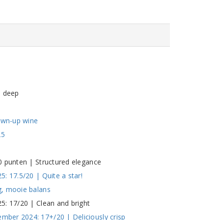
d deep
rown-up wine
25
0 punten | Structured elegance
: 17.5/20 | Quite a star!
g, mooie balans
5: 17/20 | Clean and bright
ber 2024: 17+/20 | Deliciously crisp