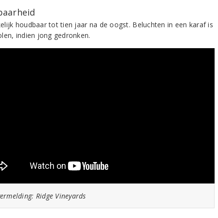
aarheid
lijk houdbaar tot tien jaar na de oogst. Beluchten in een karaf is
len, indien jong gedronken.
ermelding: Ridge Vineyards