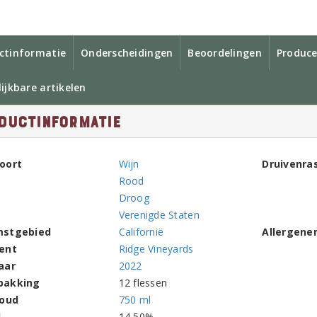
ctinformatie
Onderscheidingen
Beoordelingen
Produce
ijkbare artikelen
ductinformatie
oort
Wijn
Druivenra
Rood
Droog
Verenigde Staten
mstgebied
Californië
Allergene
ent
Ridge Vineyards
aar
2022
pakking
12 flessen
houd
750 ml
l
14,50%