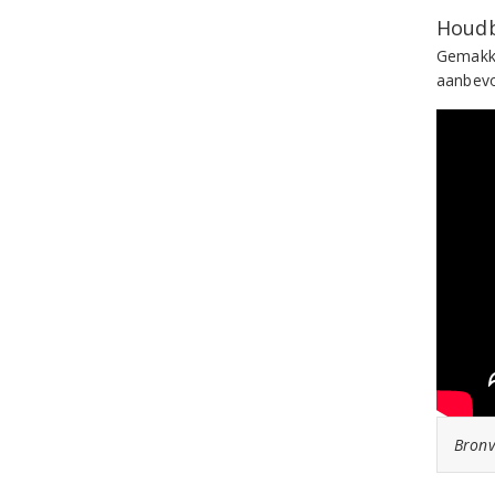
Houdb
Gemakke
aanbevo
Bronv