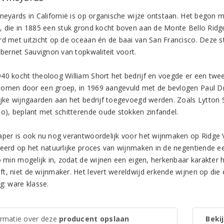
ineyards in Californië is op organische wijze ontstaan. Het begon 
, die in 1885 een stuk grond kocht boven aan de Monte Bello Ridge.
rd met uitzicht op de oceaan én de baai van San Francisco. Deze 
abernet Sauvignon van topkwaliteit voort.
40 kocht theoloog William Short het bedrijf en voegde er een twe
omen door een groep, in 1969 aangevuld met de bevlogen Paul Dra
ijke wijngaarden aan het bedrijf toegevoegd werden. Zoals Lytton S
co), beplant met schitterende oude stokken zinfandel.
per is ook nu nog verantwoordelijk voor het wijnmaken op Ridge Vineya
reerd op het natuurlijke proces van wijnmaken in de negentiende e
zo min mogelijk in, zodat de wijnen een eigen, herkenbaar karakter
t, niet de wijnmaker. Het levert wereldwijd erkende wijnen op die e
g: ware klasse.
ormatie over deze
producent opslaan
Bekij