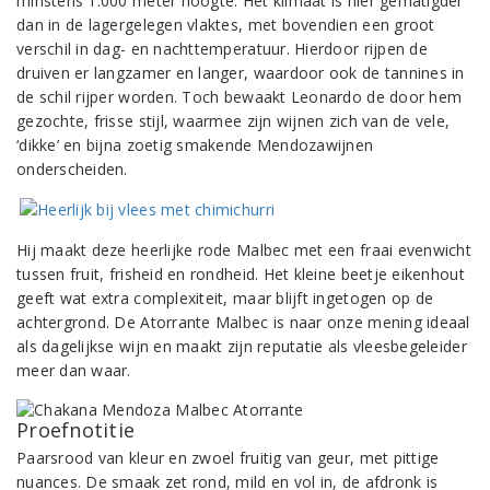
minstens 1.000 meter hoogte. Het klimaat is hier gematigder
dan in de lagergelegen vlaktes, met bovendien een groot
verschil in dag- en nachttemperatuur. Hierdoor rijpen de
druiven er langzamer en langer, waardoor ook de tannines in
de schil rijper worden. Toch bewaakt Leonardo de door hem
gezochte, frisse stijl, waarmee zijn wijnen zich van de vele,
‘dikke’ en bijna zoetig smakende Mendozawijnen
onderscheiden.
Hij maakt deze heerlijke rode Malbec met een fraai evenwicht
tussen fruit, frisheid en rondheid. Het kleine beetje eikenhout
geeft wat extra complexiteit, maar blijft ingetogen op de
achtergrond. De Atorrante Malbec is naar onze mening ideaal
als dagelijkse wijn en maakt zijn reputatie als vleesbegeleider
meer dan waar.
Proefnotitie
Paarsrood van kleur en zwoel fruitig van geur, met pittige
nuances. De smaak zet rond, mild en vol in, de afdronk is