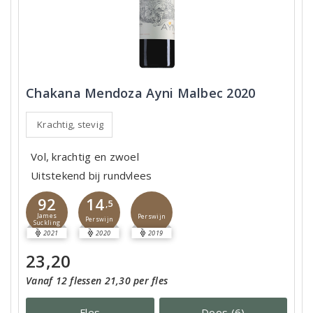
Chakana Mendoza Ayni Malbec 2020
Krachtig, stevig
Vol, krachtig en zwoel
Uitstekend bij rundvlees
92
14
,5
James
Perswijn
Perswijn
Suckling
2021
2020
2019
23,20
Vanaf 12 flessen 21,30 per fles
Fles
Doos (6)