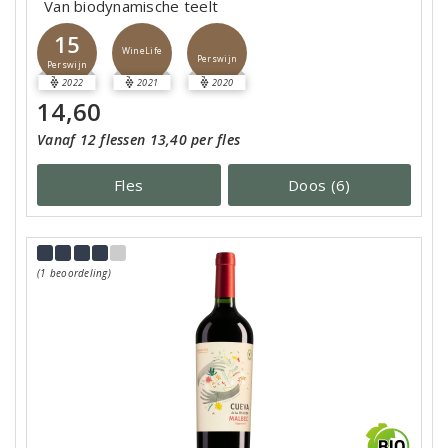
Van biodynamische teelt
15
WineLife
Perswijn
Perswijn
2022
2021
2020
14,60
Vanaf 12 flessen 13,40 per fles
Fles
Doos (6)
(1 beoordeling)