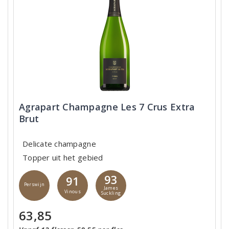
Agrapart Champagne Les 7 Crus Extra
Brut
Delicate champagne
Topper uit het gebied
93
91
Perswijn
James
Vinous
Suckling
63,85