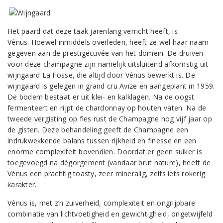
Het paard dat deze taak jarenlang verricht heeft, is
Vénus. Hoewel inmiddels overleden, heeft ze wel haar naam
gegeven aan de prestigecuvée van het domein. De druiven
voor deze champagne zijn namelijk uitsluitend afkomstig uit
wijngaard La Fosse, die altijd door Vénus bewerkt is. De
wijngaard is gelegen in grand cru Avize en aangeplant in 1959.
De bodem bestaat er uit klei- en kalklagen. Na de oogst
fermenteert en rijpt de chardonnay op houten vaten. Na de
tweede vergisting op fles rust de Champagne nog vijf jaar op
de gisten. Deze behandeling geeft de Champagne een
indrukwekkende balans tussen rijkheid en finesse en een
enorme complexiteit bovendien. Doordat er geen suiker is
toegevoegd na dégorgement (vandaar brut nature), heeft de
Vénus een prachtig toasty, zeer mineralig, zelfs iets rokerig
karakter.
Vénus is, met z’n zuiverheid, complexiteit en ongrijpbare
combinatie van lichtvoetigheid en gewichtigheid, ongetwijfeld