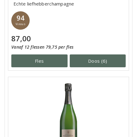
Echte liefhebberchampagne
94
Vinous
87,00
Vanaf 12 flessen 79,75 per fles
Fles
Doos (6)