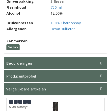
Omverpakking
3 flessen
Flesinhoud
750 ml
Alcohol
12,50%
Druivenrassen
100% Chardonnay
Allergenen
Bevat sulfieten
Kenmerken
Vegan
Beoordelingen
Producentprofiel
Vergelijkbare artikelen
(1 beoordeling)