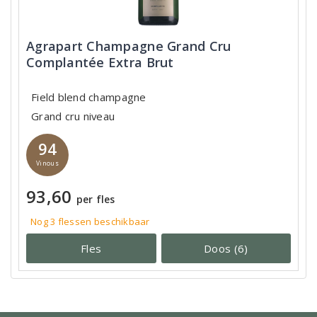
Agrapart Champagne Grand Cru
Complantée Extra Brut
Field blend champagne
Grand cru niveau
94
Vinous
93,60
per fles
Nog 3
flessen
beschikbaar
Fles
Doos (6)