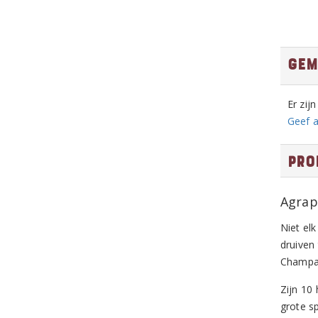
Gem
Er zij
Geef a
Pro
Agrap
Niet el
druiven 
Champag
Zijn 10
grote sp