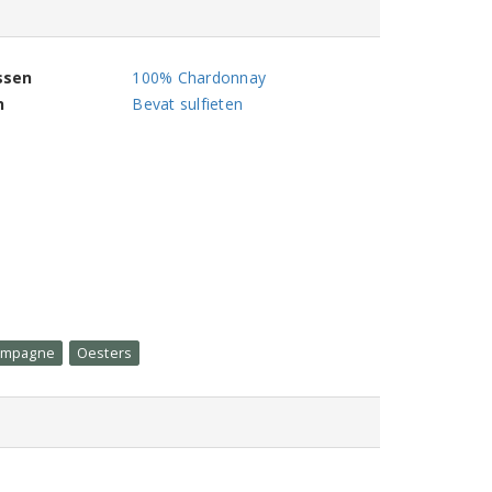
ssen
100% Chardonnay
n
Bevat sulfieten
ampagne
Oesters