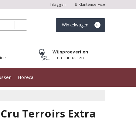
Inloggen
Klantenservice
Winkelwagen
0
Wijnproeverijen
ice
en cursussen
sussen
Horeca
ru Terroirs Extra