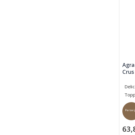
Agra
Crus
Deli
Topp
Perswi
63,