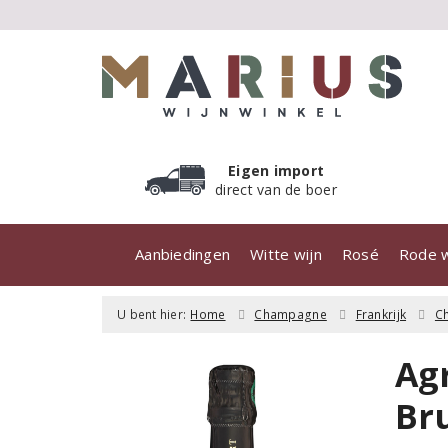
Eigen import
direct van de boer
Aanbiedingen
Witte wijn
Rosé
Rode w
U bent hier:
Home
Champagne
Frankrijk
C
Ag
Br