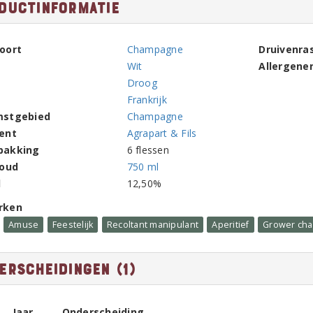
ductinformatie
oort
Champagne
Druivenra
Wit
Allergene
Droog
Frankrijk
mstgebied
Champagne
ent
Agrapart & Fils
pakking
6 flessen
houd
750 ml
l
12,50%
rken
Amuse
Feestelijk
Recoltant manipulant
Aperitief
Grower ch
erscheidingen (1)
Jaar
Onderscheiding