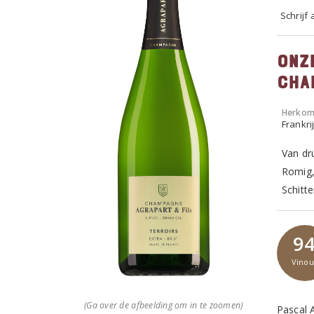
Schrijf
Onz
Cha
Herkom
Frankr
Van dr
Romig,
Schitte
9
Vinou
(Ga over de afbeelding om in te zoomen)
Pascal 