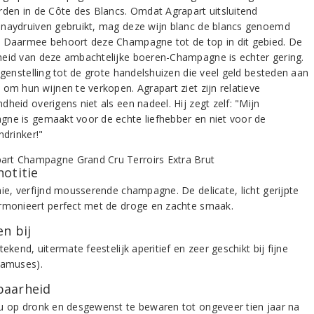
rden in de Côte des Blancs. Omdat Agrapart uitsluitend
naydruiven gebruikt, mag deze wijn blanc de blancs genoemd
 Daarmee behoort deze Champagne tot de top in dit gebied. De
eid van deze ambachtelijke boeren-Champagne is echter gering.
egenstelling tot de grote handelshuizen die veel geld besteden aan
 om hun wijnen te verkopen. Agrapart ziet zijn relatieve
heid overigens niet als een nadeel. Hij zegt zelf: "Mijn
ne is gemaakt voor de echte liefhebber en niet voor de
ndrinker!"
notitie
aie, verfijnd mousserende champagne. De delicate, licht gerijpte
rmonieert perfect met de droge en zachte smaak.
n bij
tekend, uitermate feestelijk aperitief en zeer geschikt bij fijne
(amuses).
aarheid
u op dronk en desgewenst te bewaren tot ongeveer tien jaar na