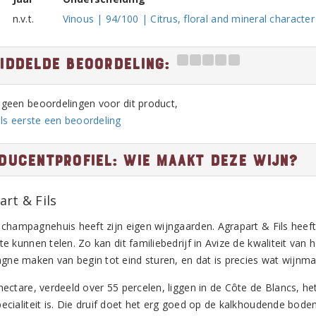
n.v.t.
Vinous | 94/100 | Citrus, floral and mineral character
iddelde beoordeling:
n geen beoordelingen voor dit product,
ls eerste een beoordeling
ducentprofiel: Wie maakt deze wijn?
art & Fils
k champagnehuis heeft zijn eigen wijngaarden. Agrapart & Fils heeft
te kunnen telen. Zo kan dit familiebedrijf in Avize de kwaliteit van 
ne maken van begin tot eind sturen, en dat is precies wat wijnma
 hectare, verdeeld over 55 percelen, liggen in de Côte de Blancs,
ecialiteit is. Die druif doet het erg goed op de kalkhoudende bodem