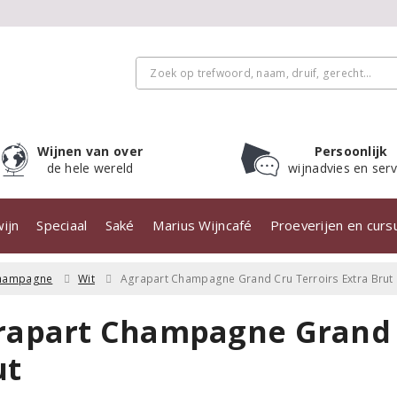
Wijnen van over
Persoonlijk
de hele wereld
wijnadvies en serv
ijn
Speciaal
Saké
Marius Wijncafé
Proeverijen en cur
hampagne
Wit
Agrapart Champagne Grand Cru Terroirs Extra Brut
rapart Champagne Grand C
ut