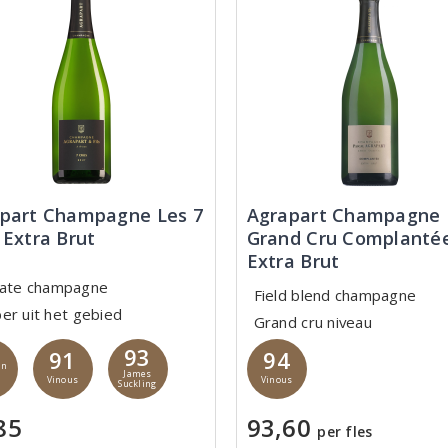
part Champagne Les 7
Agrapart Champagne
 Extra Brut
Grand Cru Complanté
Extra Brut
cate champagne
Field blend champagne
er uit het gebied
Grand cru niveau
93
91
94
jn
James
Vinous
Vinous
Suckling
85
93,60
per fles