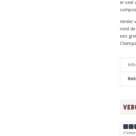
er veel
compost
Verder v
rond de
een grot
Champag
Inf
Bek
Ver
(1 beoor