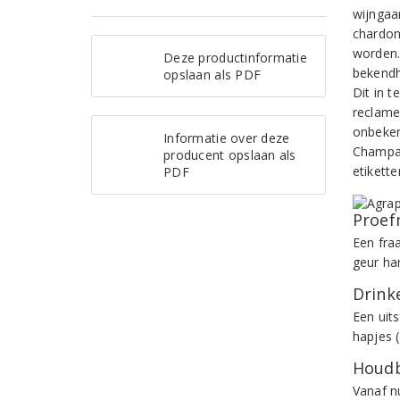
wijngaa
chardon
worden.
Deze productinformatie
bekendh
opslaan als PDF
Dit in t
reclame
onbekend
Informatie over deze
Champag
producent opslaan als
etikette
PDF
Proef
Een fra
geur ha
Drinke
Een uits
hapjes 
Houdb
Vanaf n