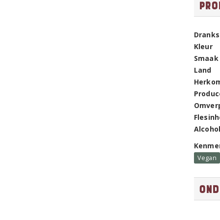
Pro
Dranks
Kleur
Smaak
Land
Herko
Produc
Omver
Flesin
Alcoho
Kenme
Vegan
Ond