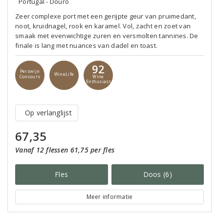
Portugal - Douro
Zeer complexe port met een gerijpte geur van pruimedant,
noot, kruidnagel, rook en karamel. Vol, zacht en zoet van
smaak met evenwichtige zuren en versmolten tannines. De
finale is lang met nuances van dadel en toast.
92
Perswijn
WineLife
Concours
Wine
Enthusiast
Op verlanglijst
67,35
Vanaf 12 flessen 61,75 per fles
Fles
Doos (6)
Meer informatie