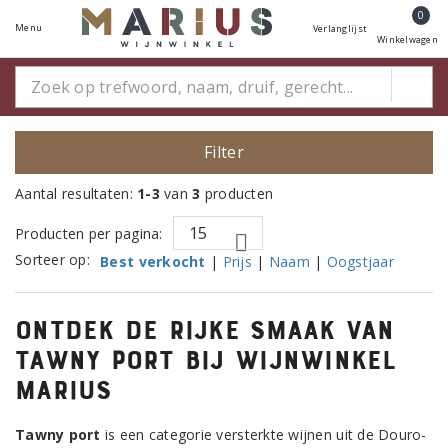
0
Menu
Verlanglijst
Winkelwagen
Filter
Aantal resultaten:
1-3
van
3
producten
Producten per pagina:
Sorteer op:
Best verkocht
|
Prijs
|
Naam
|
Oogstjaar
Ontdek de rijke smaak van
tawny port bij Wijnwinkel
Marius
Tawny port
is een categorie versterkte wijnen uit de Douro-