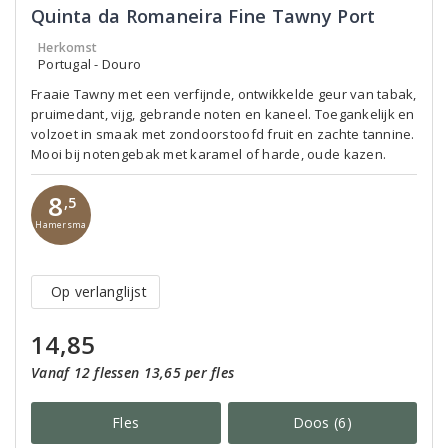
Quinta da Romaneira Fine Tawny Port
Herkomst
Portugal - Douro
Fraaie Tawny met een verfijnde, ontwikkelde geur van tabak,
pruimedant, vijg, gebrande noten en kaneel. Toegankelijk en
volzoet in smaak met zondoorstoofd fruit en zachte tannine.
Mooi bij notengebak met karamel of harde, oude kazen.
8
,5
Hamersma
Op verlanglijst
14,85
Vanaf 12 flessen 13,65 per fles
Fles
Doos (6)