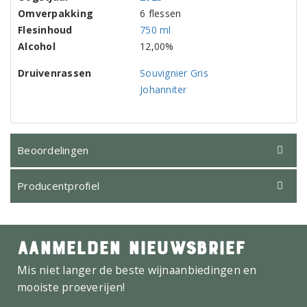
Omverpakking
6 flessen
Flesinhoud
750 ml
Alcohol
12,00%
Druivenrassen
Souvignier Gris
Johanniter
Beoordelingen
Producentprofiel
AANMELDEN NIEUWSBRIEF
Mis niet langer de beste wijnaanbiedingen en
mooiste proeverijen!