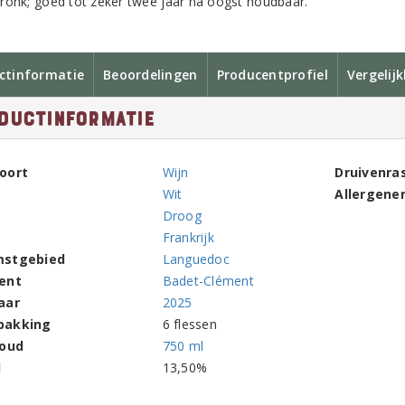
ronk; goed tot zeker twee jaar na oogst houdbaar.
ctinformatie
Beoordelingen
Producentprofiel
Vergelij
ductinformatie
oort
Wijn
Druivenra
Wit
Allergene
Droog
Frankrijk
mstgebied
Languedoc
ent
Badet-Clément
aar
2025
pakking
6 flessen
houd
750 ml
l
13,50%