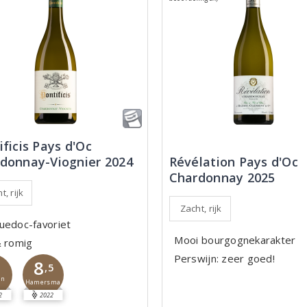
ificis Pays d'Oc
donnay-Viognier 2024
Révélation Pays d'Oc
Chardonnay 2025
t, rijk
Zacht, rijk
uedoc-favoriet
Mooi bourgognekarakter
& romig
Perswijn: zeer goed!
8
,5
jn
Hamersma
2
2022