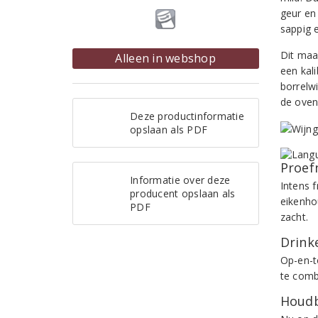
geur en
sappig 
Dit maa
Alleen in webshop
een kali
borrelwi
de oven
Deze productinformatie
opslaan als PDF
Proef
Informatie over deze
Intens 
producent opslaan als
eikenho
PDF
zacht.
Drinke
Op-en-t
te comb
Houdb