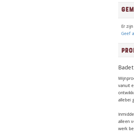
Gem
Er zij
Geef a
Pro
Badet
Wijnpro
vanuit 
ontwikk
allebei
Inmidde
alleen 
werk be