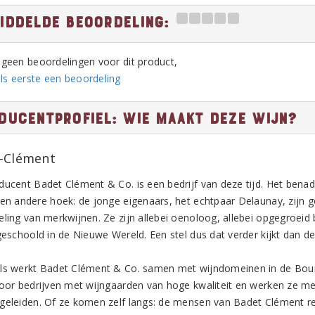
iddelde beoordeling:
n geen beoordelingen voor dit product,
ls eerste een beoordeling
ducentprofiel: Wie maakt deze wijn?
-Clément
ducent Badet Clément & Co. is een bedrijf van deze tijd. Het bena
een andere hoek: de jonge eigenaars, het echtpaar Delaunay, zijn g
eling van merkwijnen. Ze zijn allebei oenoloog, allebei opgegroeid 
 geschoold in de Nieuwe Wereld. Een stel dus dat verder kijkt dan d
ls werkt Badet Clément & Co. samen met wijndomeinen in de Bour
voor bedrijven met wijngaarden van hoge kwaliteit en werken ze m
geleiden. Of ze komen zelf langs: de mensen van Badet Clément rei