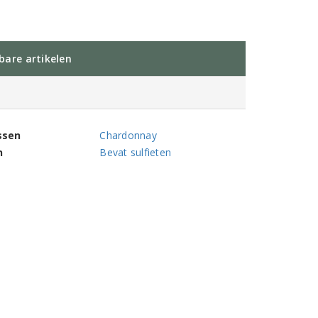
kbare artikelen
ssen
Chardonnay
n
Bevat sulfieten