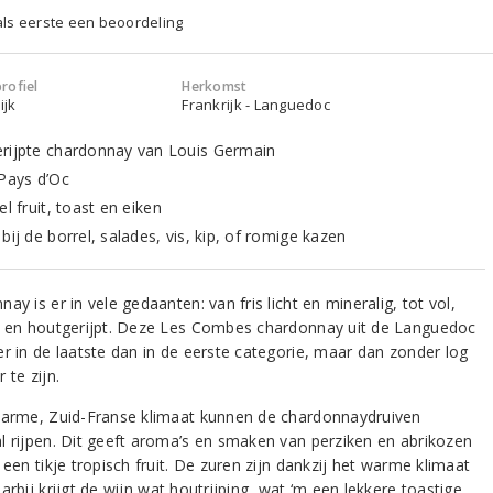
 als eerste een beoordeling
rofiel
Herkomst
ijk
Frankrijk - Languedoc
rijpte chardonnay van Louis Germain
 Pays d’Oc
el fruit, toast en eiken
bij de borrel, salades, vis, kip, of romige kazen
ay is er in vele gedaanten: van fris licht en mineralig, tot vol,
g en houtgerijpt. Deze Les Combes chardonnay uit de Languedoc
er in de laatste dan in de eerste categorie, maar dan zonder log
 te zijn.
warme, Zuid-Franse klimaat kunnen de chardonnaydruiven
l rijpen. Dit geeft aroma’s en smaken van perziken en abrikozen
 een tikje tropisch fruit. De zuren zijn dankzij het warme klimaat
arbij krijgt de wijn wat houtrijping, wat ‘m een lekkere toastige