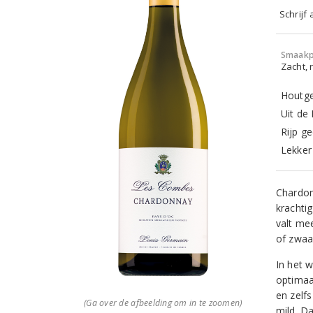
Schrijf
Smaakp
Zacht, r
Houtge
Uit de
Rijp ge
Lekker 
Chardonn
krachti
valt me
of zwaar
In het 
optimaa
en zelfs
(Ga over de afbeelding om in te zoomen)
mild. Da