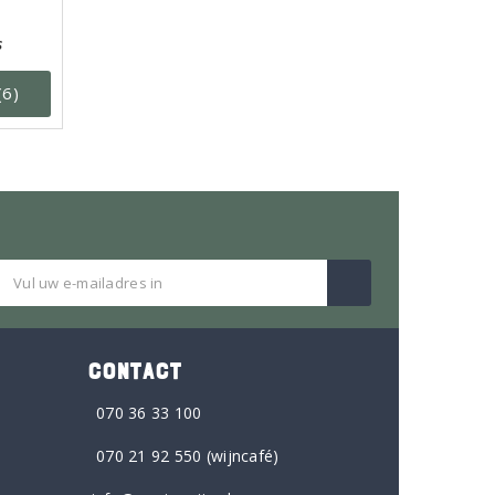
s
(6)
CONTACT
070 36 33 100
070 21 92 550
(wijncafé)