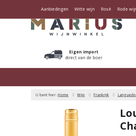
Aanbiedingen
Witte wijn
Rosé
Rode wij
Eigen import
direct van de boer
U bent hier:
Home
Wijn
Frankrijk
Languedo
Lo
Ch