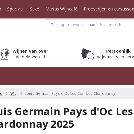
n
Speciaal
Saké
Marius Wijncafé
Proeverijen en cursusse
Wijnen van over
Persoonlijk
de hele wereld
wijnadvies en serv
c
Wit
Louis Germain Pays d'Oc Les Combes Chardonnay
uis Germain Pays d'Oc Le
ardonnay 2025