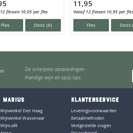
11,95
95
Vanaf 12 flessen 10,95 per fle
12 flessen 10,05 per fles
Fles
Doos 
Fles
Doos (6)
De scherpste aanbiedingen
en
Handige wijn en spijs tips
 MARIUS
KLANTENSERVICE
 Wijnwinkel Den Haag
Leveringsvoorwaarden
 Wijnwinkel Wassenaar
Betaalmethoden
 Wijncafé
Veelgestelde vragen
Marius
Privacybeleid