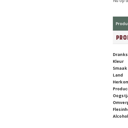
Nu op d
Produ
Pro
Dranks
Kleur
Smaak
Land
Herko
Produc
Oogstj
Omver
Flesin
Alcoho