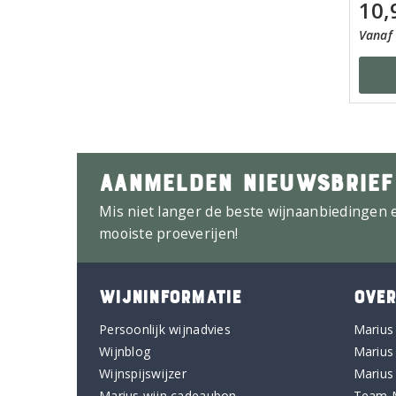
10,
Vanaf 
AANMELDEN NIEUWSBRIEF
Mis niet langer de beste wijnaanbiedingen 
mooiste proeverijen!
WIJNINFORMATIE
OVER
Persoonlijk wijnadvies
Marius
Wijnblog
Marius
Wijnspijswijzer
Marius
Marius wijn cadeaubon
Team 