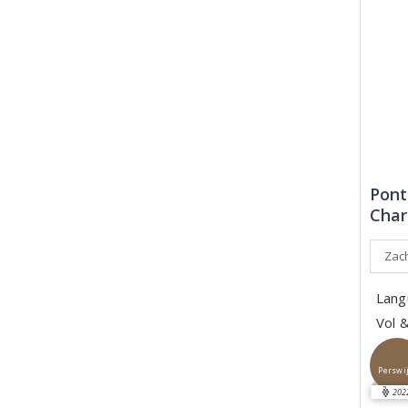
Pont
Char
Zach
Lang
Vol 
Perswi
202