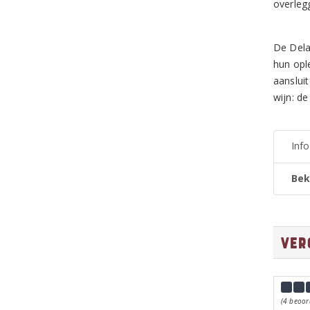
overleg
De Dela
hun opl
aanslui
wijn: de
Inf
Bek
Ver
(4 beoor