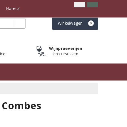
Inloggen
Klantenservice
n
Horeca
Winkelwagen
0
Wijnproeverijen
ice
en cursussen
s Combes