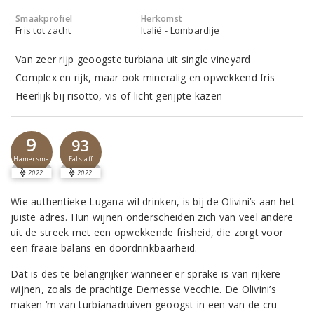
Smaakprofiel
Herkomst
Fris tot zacht
Italië - Lombardije
Van zeer rijp geoogste turbiana uit single vineyard
Complex en rijk, maar ook mineralig en opwekkend fris
Heerlijk bij risotto, vis of licht gerijpte kazen
9
93
Hamersma
Falstaff
2022
2022
Wie authentieke Lugana wil drinken, is bij de Olivini’s aan het
juiste adres. Hun wijnen onderscheiden zich van veel andere
uit de streek met een opwekkende frisheid, die zorgt voor
een fraaie balans en doordrinkbaarheid.
Dat is des te belangrijker wanneer er sprake is van rijkere
wijnen, zoals de prachtige Demesse Vecchie. De Olivini’s
maken ‘m van turbianadruiven geoogst in een van de cru-