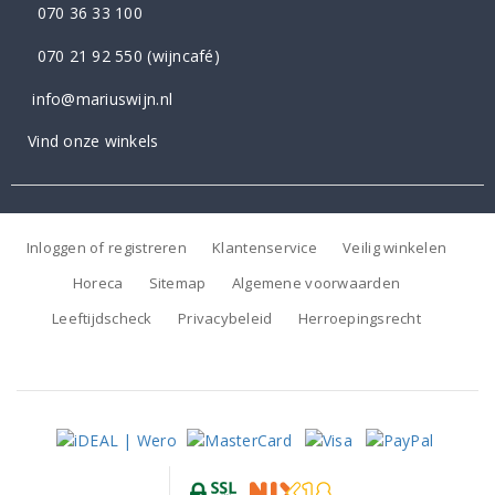
070 36 33 100
070 21 92 550
(wijncafé)
info@mariuswijn.nl
Vind onze winkels
Inloggen of registreren
Klantenservice
Veilig winkelen
Horeca
Sitemap
Algemene voorwaarden
Leeftijdscheck
Privacybeleid
Herroepingsrecht